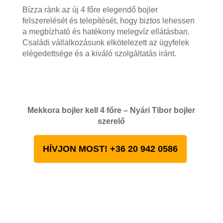
Bízza ránk az új 4 főre elegendő bojler
felszerelését és telepítését, hogy biztos lehessen
a megbízható és hatékony melegvíz ellátásban.
Családi vállalkozásunk elkötelezett az ügyfelek
elégedettsége és a kiváló szolgáltatás iránt.
Mekkora bojler kell 4 főre – Nyári Tibor bojler
szerelő
HÍVJON MOST! +36 20 942 0586