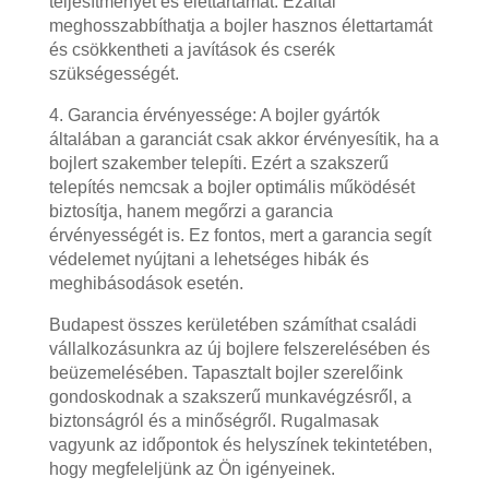
teljesítményét és élettartamát. Ezáltal
meghosszabbíthatja a bojler hasznos élettartamát
és csökkentheti a javítások és cserék
szükségességét.
4. Garancia érvényessége: A bojler gyártók
általában a garanciát csak akkor érvényesítik, ha a
bojlert szakember telepíti. Ezért a szakszerű
telepítés nemcsak a bojler optimális működését
biztosítja, hanem megőrzi a garancia
érvényességét is. Ez fontos, mert a garancia segít
védelemet nyújtani a lehetséges hibák és
meghibásodások esetén.
Budapest összes kerületében számíthat családi
vállalkozásunkra az új bojlere felszerelésében és
beüzemelésében. Tapasztalt bojler szerelőink
gondoskodnak a szakszerű munkavégzésről, a
biztonságról és a minőségről. Rugalmasak
vagyunk az időpontok és helyszínek tekintetében,
hogy megfeleljünk az Ön igényeinek.