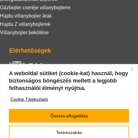
Gázbojler cseréje villanybojlerre
Hajdu villanybojler árak
Hajdu Z villanybojlerek
Villanybojler bekötése
Elérhetőségek
Telefon
A weboldal sütiket (cookie-kat) használ, hogy
+36 20 942 0586
biztonságos böngészés mellett a legjobb
felhasználói élményt nyújtsa.
E-mail
Cookie Tájékoztató
nyarizoli.vizgaz@gmail.com
Összes elfogadása
Testreszabás
Minden jog fenntartva 2022 © |
Impresszum
|
Cookie