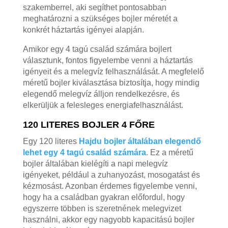
szakemberrel, aki segíthet pontosabban
meghatározni a szükséges bojler méretét a
konkrét háztartás igényei alapján.
Amikor egy 4 tagú család számára bojlert
választunk, fontos figyelembe venni a háztartás
igényeit és a melegvíz felhasználását. A megfelelő
méretű bojler kiválasztása biztosítja, hogy mindig
elegendő melegvíz álljon rendelkezésre, és
elkerüljük a felesleges energiafelhasználást.
120 LITERES BOJLER 4 FŐRE
Egy 120 literes
Hajdu bojler általában elegendő
lehet egy 4 tagú család számára
. Ez a méretű
bojler általában kielégíti a napi melegvíz
igényeket, például a zuhanyozást, mosogatást és
kézmosást. Azonban érdemes figyelembe venni,
hogy ha a családban gyakran előfordul, hogy
egyszerre többen is szeretnének melegvizet
használni, akkor egy nagyobb kapacitású bojler