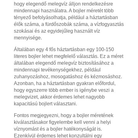
hogy elegendő melegvíz álljon rendelkezésre
mindennapi használatra. A bojler méretét több
tényező befolyásolhatja, például a háztartásban
élők száma, a fürdőszobák száma, a vízfogyasztás
szokásai és az egyidejűleg használt víz
mennyisége.
Általában egy 4 fős háztartásban egy 100-150
literes bojler lehet megfelelő választás. Ez a méret
általában elegendő melegvíz biztosításához a
mindennapi tevékenységekhez, például
zuhanyozáshoz, mosogatáshoz és kézmosáshoz.
Azonban, ha a háztartásban gyakran előfordul,
hogy egyszerre több ember is igénybe veszi a
melegvizet, akkor érdemes lehet nagyobb
kapacitású bojlert választani.
Fontos megjegyezni, hogy a bojler méretének
kiválasztásakor figyelembe kell venni a helyi
víznyomást és a bojler hatékonyságát is.
Ezenkívül érdemes lehet konzultálni egy