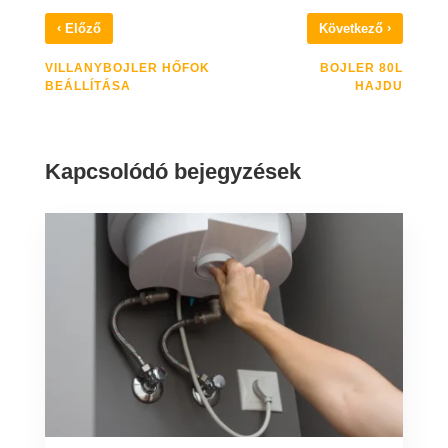
‹
›
Előző
Következő
VILLANYBOJLER HŐFOK
BOJLER 80L
BEÁLLÍTÁSA
HAJDU
Kapcsolódó bejegyzések