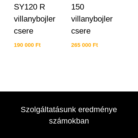
SY120 R
150
villanybojler
villanybojler
csere
csere
190 000
Ft
265 000
Ft
Szolgáltatásunk eredménye
számokban