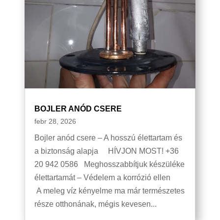
BOJLER ANÓD CSERE
febr 28, 2026
Bojler anód csere – A hosszú élettartam és
a biztonság alapja HÍVJON MOST! +36
20 942 0586 Meghosszabbítjuk készüléke
élettartamát – Védelem a korrózió ellen
A meleg víz kényelme ma már természetes
része otthonának, mégis kevesen...