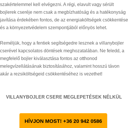
szakértelemmel kell elvégezni. A régi, elavult vagy sérült
bojlerek cseréje nem csak a megbízhatóság és a hatékonyság
javítása érdekében fontos, de az energiaköltségek csökkentése
és a környezetvédelem szempontjából előnyös lehet.
Reméljük, hogy a fentiek segítségedre lesznek a villanybojler
cserével kapcsolatos döntések meghozatalában. Ne feledd, a
megfelelő bojler kiválasztása fontos az otthonod
melegvízellátásának biztosításához, valamint hosszú távon
akár a rezsiköltségeid csökkentéséhez is vezethet!
VILLANYBOJLER CSERE MEGLEPETÉSEK NÉLKÜL
HÍVJON MOST! +36 20 942 0586