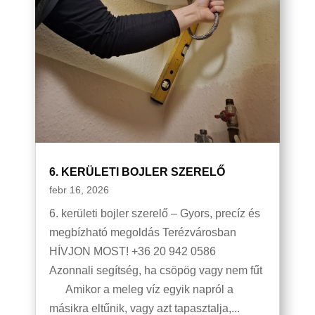
6. KERÜLETI BOJLER SZERELŐ
febr 16, 2026
6. kerületi bojler szerelő – Gyors, precíz és
megbízható megoldás Terézvárosban
HÍVJON MOST! +36 20 942 0586
Azonnali segítség, ha csöpög vagy nem fűt
Amikor a meleg víz egyik napról a
másikra eltűnik, vagy azt tapasztalja,...