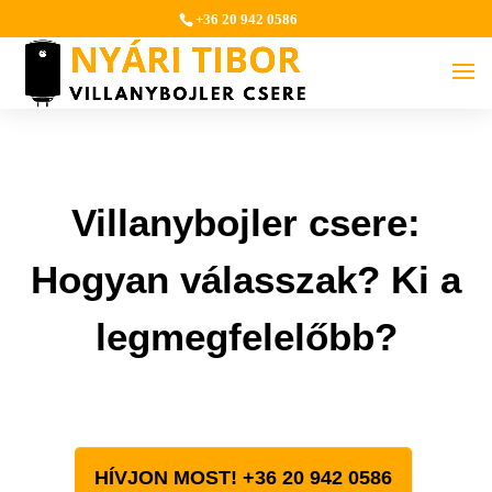
+36 20 942 0586
Villanybojler csere:
Hogyan válasszak? Ki a
legmegfelelőbb?
HÍVJON MOST! +36 20 942 0586