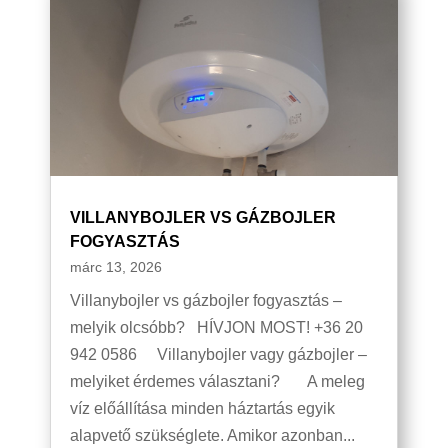
VILLANYBOJLER VS GÁZBOJLER
FOGYASZTÁS
márc 13, 2026
Villanybojler vs gázbojler fogyasztás –
melyik olcsóbb? HÍVJON MOST! +36 20
942 0586 Villanybojler vagy gázbojler –
melyiket érdemes választani? A meleg
víz előállítása minden háztartás egyik
alapvető szükséglete. Amikor azonban...