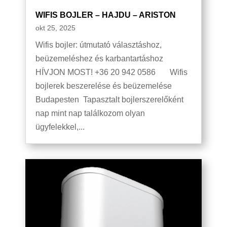
WIFIS BOJLER – HAJDU – ARISTON
okt 25, 2025
Wifis bojler: útmutató választáshoz,
beüzemeléshez és karbantartáshoz
HÍVJON MOST! +36 20 942 0586 Wifis
bojlerek beszerelése és beüzemelése
Budapesten Tapasztalt bojlerszerelőként
nap mint nap találkozom olyan
ügyfelekkel,...