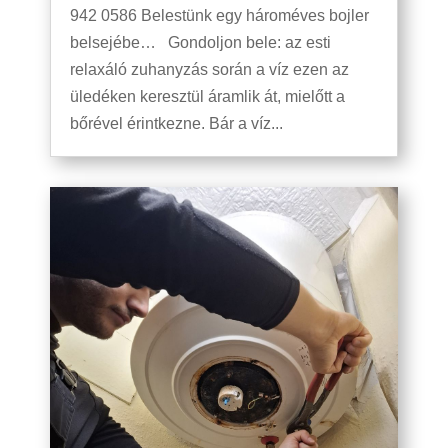
942 0586 Belestünk egy hároméves bojler
belsejébe… Gondoljon bele: az esti
relaxáló zuhanyzás során a víz ezen az
üledéken keresztül áramlik át, mielőtt a
bőrével érintkezne. Bár a víz...