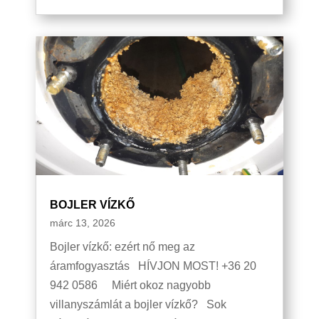
BOJLER VÍZKŐ
márc 13, 2026
Bojler vízkő: ezért nő meg az
áramfogyasztás HÍVJON MOST! +36 20
942 0586 Miért okoz nagyobb
villanyszámlát a bojler vízkő? Sok