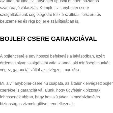
Az általunk kínált villanybojler típusok minden háztartás
számára jó választás. Komplett villanybojler csere
szolgáltatásunk segítségedre lesz a szállítás, felszerelés
beüzemelés és régi bojler elszállításában is.
BOJLER CSERE GARANCIÁVAL
A bojler cseréje egy hosszú befektetés a lakásodban, ezért
érdemes olyan szolgáltatót választanod, aki minőségi munkát
végez, garanciát vállal az elvégzett munkára.
Mi, a villanybojler-csere.hu csapata, az általunk elvégzett bojler
cserékre is garanciát vállalunk, hogy ügyfeleink biztosak
lehessenek abban, hogy hosszú távon is megbízható és
biztonságos vízmelegítővel rendelkeznek.