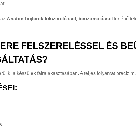
lat
 az
Ariston bojlerek felszereléssel, beüzemeléssel
történő te
ERE FELSZERELÉSSEL ÉS BE
GÁLTATÁS?
l ki a készülék falra akasztásában. A teljes folyamat precíz mu
SEI:
se