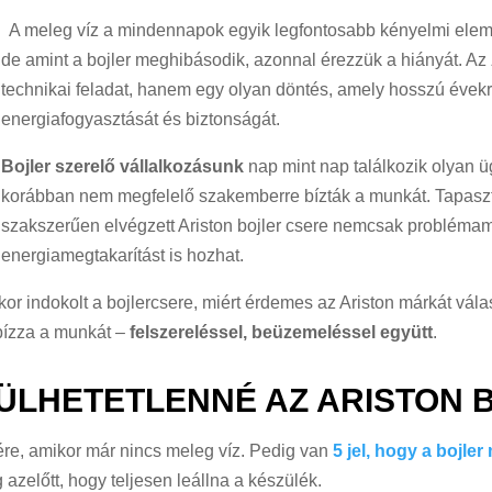
A meleg víz a mindennapok egyik legfontosabb kényelmi elem
de amint a bojler meghibásodik, azonnal érezzük a hiányát. Az
technikai feladat, hanem egy olyan döntés, amely hosszú évekr
energiafogyasztását és biztonságát.
Bojler szerelő vállalkozásunk
nap mint nap találkozik olyan üg
korábban nem megfelelő szakemberre bízták a munkát. Tapaszt
szakszerűen elvégzett Ariston bojler csere nemcsak probléma
energiamegtakarítást is hozhat.
or indokolt a bojlercsere, miért érdemes az Ariston márkát vá
 bízza a munkát –
felszereléssel, beüzemeléssel együtt
.
ÜLHETETLENNÉ AZ ARISTON 
ére, amikor már nincs meleg víz. Pedig van
5 jel, hogy a bojle
azelőtt, hogy teljesen leállna a készülék.