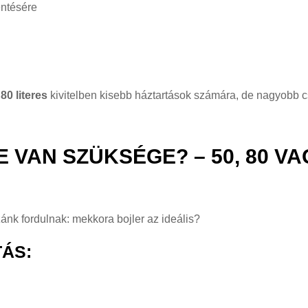
entésére
s
80 literes
kivitelben kisebb háztartások számára, de nagyobb 
VAN SZÜKSÉGE? – 50, 80 VAG
ánk fordulnak: mekkora bojler az ideális?
ÁS: