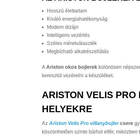
Hosszú élettartam
Kiváló energiahatékonyság
Modern dizájn
Intelligens vezérlés
Széles méretválaszték
Megbízható alkatrészellátás
A
Ariston okos bojlerek
különösen népszerű
keresztül vezérelni a készüléket.
ARISTON VELIS PRO
HELYEKRE
Az
Ariston Velis Pro villanybojler
csere
gy
köszönhetően szinte bárhol elfér, miközben te