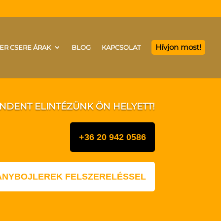
Hívjon most!
ER CSERE ÁRAK
BLOG
KAPCSOLAT
INDENT ELINTÉZÜNK ÖN HELYETT!
+36 20 942 0586
LANYBOJLEREK FELSZERELÉSSEL