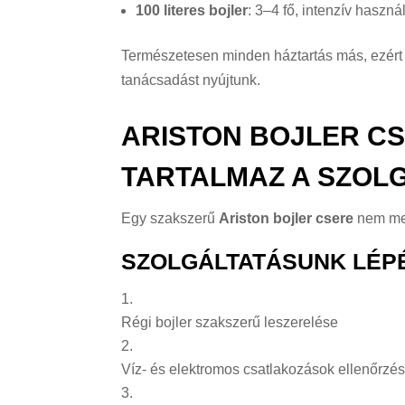
100 literes bojler
: 3–4 fő, intenzív haszná
Természetesen minden háztartás más, ezért
tanácsadást nyújtunk.
ARISTON BOJLER CS
TARTALMAZ A SZOL
Egy szakszerű
Ariston bojler csere
nem merü
SZOLGÁLTATÁSUNK LÉPÉ
Régi bojler szakszerű leszerelése
Víz- és elektromos csatlakozások ellenőrzé