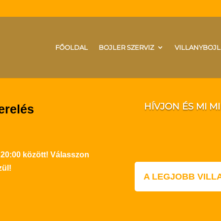
FŐOLDAL
BOJLER SZERVIZ
VILLANYBOJL
HÍVJON ÉS MI M
erelés
 20:00 között! Válasszon
ül!
A LEGJOBB VIL