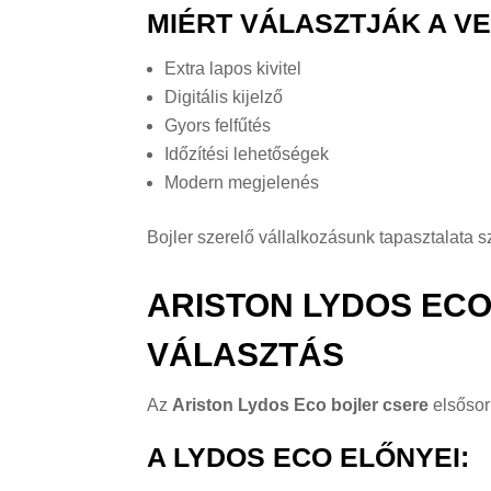
MIÉRT VÁLASZTJÁK A V
Extra lapos kivitel
Digitális kijelző
Gyors felfűtés
Időzítési lehetőségek
Modern megjelenés
Bojler szerelő vállalkozásunk tapasztalata 
ARISTON LYDOS EC
VÁLASZTÁS
Az
Ariston Lydos Eco bojler csere
elsősor
A LYDOS ECO ELŐNYEI: