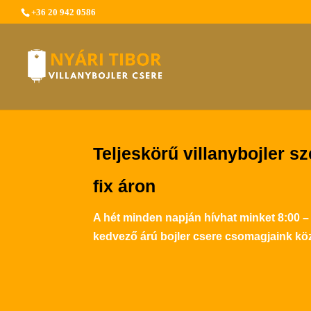
+36 20 942 0586
Teljeskörű villanybojler sz
fix áron
A hét minden napján hívhat minket 8:00 –
kedvező árú bojler csere csomagjaink köz