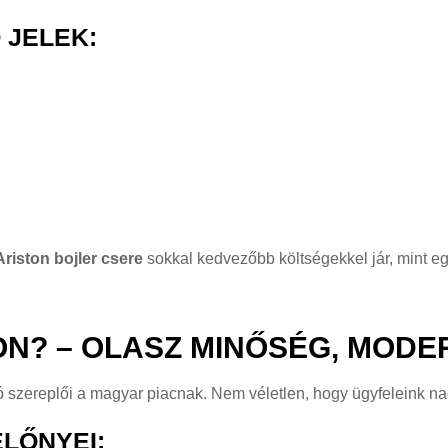
 JELEK:
Ariston bojler csere
sokkal kedvezőbb költségekkel jár, mint eg
ON? – OLASZ MINŐSÉG, MOD
 szereplői a magyar piacnak. Nem véletlen, hogy ügyfeleink nag
ELŐNYEI: