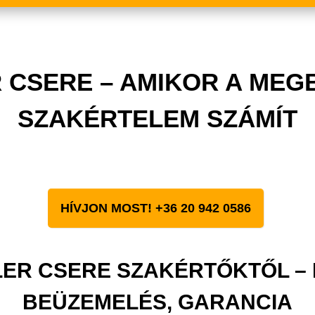
 CSERE – AMIKOR A MEG
SZAKÉRTELEM SZÁMÍT
HÍVJON MOST! +36 20 942 0586
LER CSERE SZAKÉRTŐKTŐL – 
BEÜZEMELÉS, GARANCIA