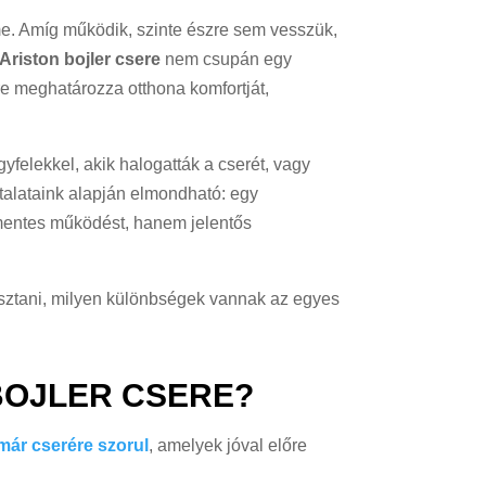
e. Amíg működik, szinte észre sem vesszük,
Ariston bojler csere
nem csupán egy
e meghatározza otthona komfortját,
yfelekkel, akik halogatták a cserét, vagy
alataink alapján elmondható: egy
mentes működést, hanem jelentős
lasztani, milyen különbségek vannak az egyes
BOJLER CSERE?
r már cserére szorul
, amelyek jóval előre