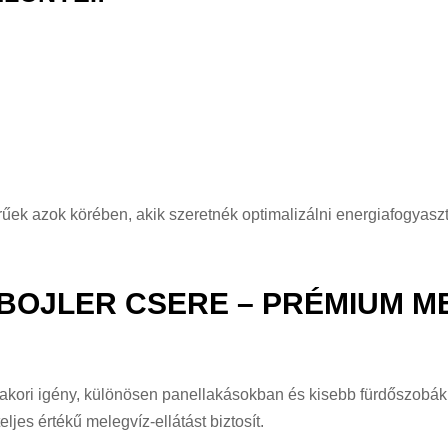
ek azok körében, akik szeretnék optimalizálni energiafogyasz
 BOJLER CSERE – PRÉMIUM M
akori igény, különösen panellakásokban és kisebb fürdőszobákb
ljes értékű melegvíz-ellátást biztosít.