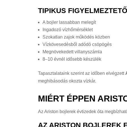
TIPIKUS FIGYELMEZTETŐ
A bojler lassabban melegít
Ingadozó vízhőmérséklet
Szokatlan zajok működés közben
Vízkövesedésből adódó csöpögés
Megnövekedett villanyszámla
8–10 évnél idősebb készülék
Tapasztalataink szerint az időben elvégzett
meghibásodás okozta vízkár.
MIÉRT ÉPPEN ARIST
Az Ariston bojlerek évtizedek óta megbízható
AZ ARISTON BOJLEREK 