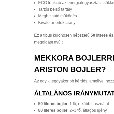
ECO funkció az energiafogyasztás csökk
Tartós belső tartály
Megbízható működés
Kiváló ár-érték arány
Ez a típus különösen népszerű
50 literes
é
megoldást nyújt.
MEKKORA BOJLERRE 
ARISTON BOJLER?
Az egyik leggyakoribb kérdés, amellyel hozz
ÁLTALÁNOS IRÁNYMUTAT
50 literes bojler
: 1 fő, ritkább használat
80 literes bojler
: 2–3 fő, átlagos igény