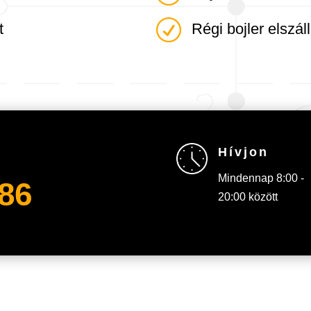
R
t
Régi bojler elszáll
Hívjon
Mindennap 8:00 -
586
20:00 között