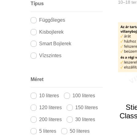
10–18 te
Típus
Függőleges
Kisbojlerek
Smart Bojlerek
Vízszintes
Méret
10 literes
100 literes
Sti
120 literes
150 literes
Class
200 literes
30 literes
5 literes
50 literes