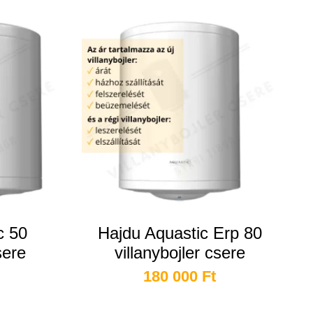
c 50
Hajdu Aquastic Erp 80
sere
villanybojler csere
180 000
Ft