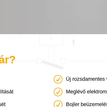
ár?
R
Új rozsdamentes 
R
lítását
Meglévő elektrom
R
sét
Bojler beüzemelé