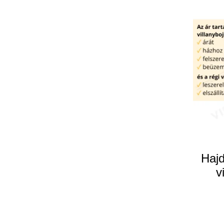
Hajd
v