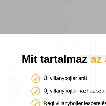
Mit tartalmaz
az 
R
Új villanybojler árát
R
Új villanybojler házhoz szál
R
Régi villanybojler leszerelé