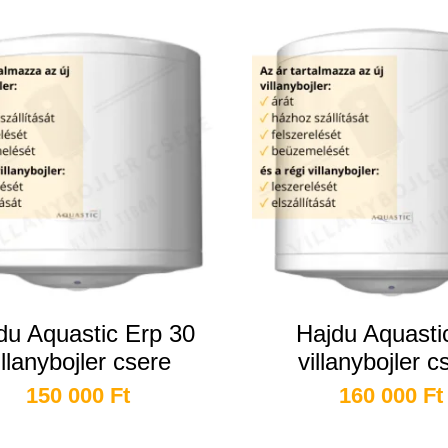
du Aquastic Erp 30
Hajdu Aquasti
illanybojler csere
villanybojler c
150 000
Ft
160 000
Ft