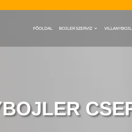
FŐOLDAL
BOJLER SZERVIZ
VILLANYBOJL
YBOJLER CSE