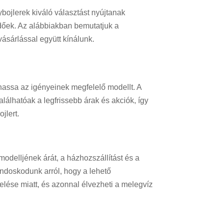
bojlerek kiváló választást nyújtanak
őek. Az alábbiakban bemutatjuk a
vásárlással együtt kínálunk.
lhassa az igényeinek megfelelő modellt. A
találhatóak a legfrissebb árak és akciók, így
jlert.
 modelljének árát, a házhozszállítást és a
gondoskodunk arról, hogy a lehető
lése miatt, és azonnal élvezheti a melegvíz