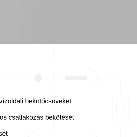
vízoldali bekötőcsöveket
os csatlakozás bekötését
sét