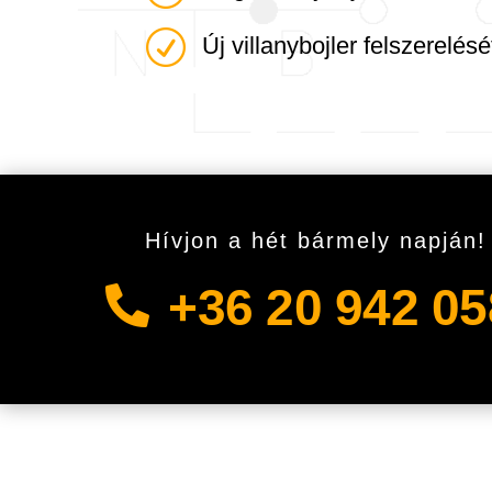
R
Új villanybojler felszerelésé
Hívjon a hét bármely napján!
+36 20 942 0
