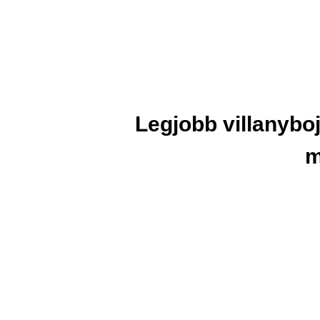
Legjobb villanybo
m