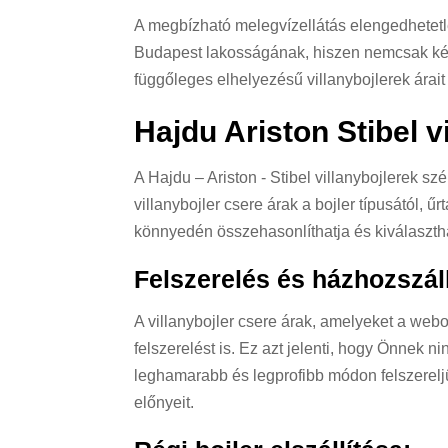
A megbízható melegvízellátás elengedhetetlen
Budapest lakosságának, hiszen nemcsak kén
függőleges elhelyezésű villanybojlerek árait 
Hajdu Ariston Stibel v
A Hajdu – Ariston - Stibel villanybojlerek s
villanybojler csere árak a bojler típusától, 
könnyedén összehasonlíthatja és kiválasztha
Felszerelés és házhozszáll
A villanybojler csere árak, amelyeket a webol
felszerelést is. Ez azt jelenti, hogy Önnek n
leghamarabb és legprofibb módon felszereljü
előnyeit.