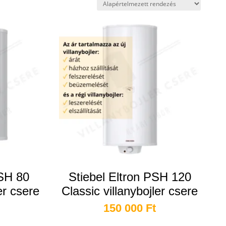
PSH 80
Stiebel Eltron PSH 120
er csere
Classic villanybojler csere
150 000
Ft