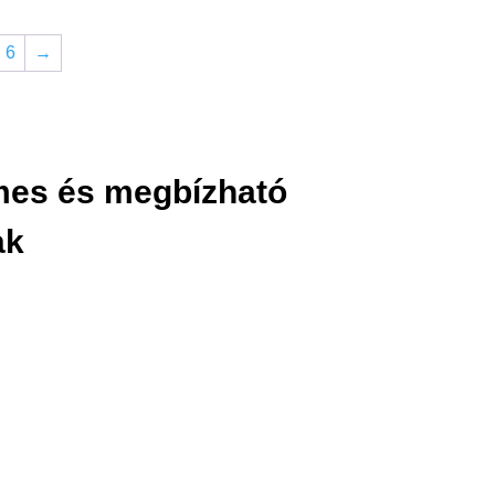
6
→
lmes és megbízható
ak