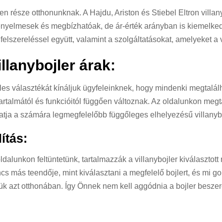
 része otthonunknak. A Hajdu, Ariston és Stiebel Eltron villany
yelmesek és megbízhatóak, de ár-érték arányban is kiemelked
felszereléssel együtt, valamint a szolgáltatásokat, amelyeket a 
illanybojler árak:
zéles választékát kínáljuk ügyfeleinknek, hogy mindenki megtalá
űrtartalmától és funkcióitól függően változnak. Az oldalunkon meg
tja a számára legmegfelelőbb függőleges elhelyezésű villanybo
ítás:
dalunkon feltüntetünk, tartalmazzák a villanybojler kiválasztott
incs más teendője, mint kiválasztani a megfelelő bojlert, és mi 
k azt otthonában. Így Önnek nem kell aggódnia a bojler beszere