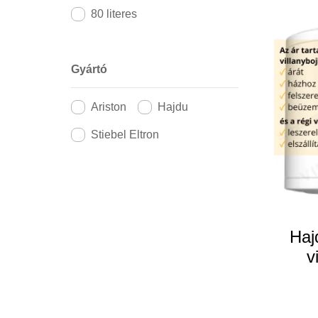
80 literes
Gyártó
Ariston
Hajdu
Stiebel Eltron
Haj
v