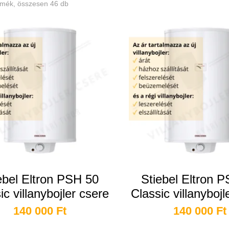
rmék, összesen 46 db
ebel Eltron PSH 50
Stiebel Eltron 
ic villanybojler csere
Classic villanybojl
140 000
Ft
140 000
Ft