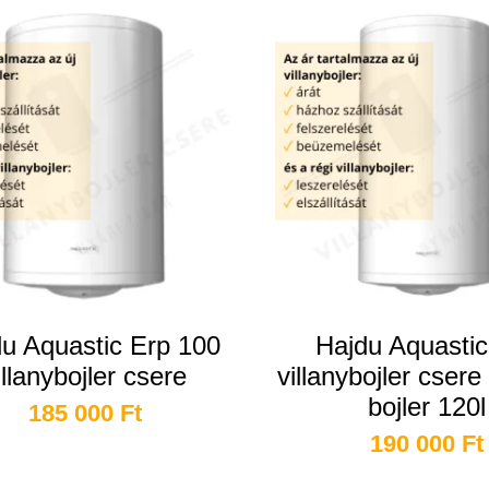
u Aquastic Erp 100
Hajdu Aquastic
illanybojler csere
villanybojler csere
bojler 120l
185 000
Ft
190 000
Ft