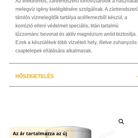
Az elektromos, zártrendszerű forróvíztárolók a használat
melegvíz igény kielégítésére szolgálnak. A zártrendszer
tárolós vízmelegítők tartálya acéllemezből készül, a
korrózió elleni védelmet speciális, titán tartalmú
tűzzománc bevonat és aktív magnézium anód biztosítja.
Ezek a készülékek több vízvételi hely, illetve zuhanyzós
csaptelepek ellátására alkalmasak.
HŐSZIGETELÉS