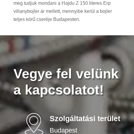
meg tudjuk mondani a Hajdu Z 150 literes Erp
villanybojler ár mellett, mennyibe kerül a bojler
teljes körű cseréje Budapesten.
Vegye fel velünk
a kapcsolatot!
Szolgáltatási terület
Budapest