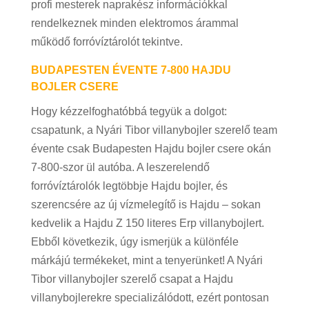
profi mesterek naprakész információkkal
rendelkeznek minden elektromos árammal
működő forróvíztárolót tekintve.
BUDAPESTEN ÉVENTE 7-800 HAJDU
BOJLER CSERE
Hogy kézzelfoghatóbbá tegyük a dolgot:
csapatunk, a Nyári Tibor villanybojler szerelő team
évente csak Budapesten Hajdu bojler csere okán
7-800-szor ül autóba. A leszerelendő
forróvíztárolók legtöbbje Hajdu bojler, és
szerencsére az új vízmelegítő is Hajdu – sokan
kedvelik a Hajdu Z 150 literes Erp villanybojlert.
Ebből következik, úgy ismerjük a különféle
márkájú termékeket, mint a tenyerünket! A Nyári
Tibor villanybojler szerelő csapat a Hajdu
villanybojlerekre specializálódott, ezért pontosan