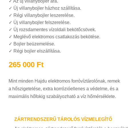
✓
Az új villanybojler ára.
✓
Új villanybojler házhoz szállítása.
✓
Régi villanybojler leszerelése.
✓
Új villanybojler felszerelése.
✓
Új rozsdamentes vízoldali bekötőcsövek.
✓
Meglévő elektromos csatlakozás bekötése.
✓
Bojler beüzemelése.
✓
Régi bojler elszállítása.
265 000
Ft
Mint minden Hajdu elektromos forróvíztárolónak, remek
a hőszigetelése, extra korrózióellenes a védelme, és a
maximális hőfokig szabályozható a víz hőmérséklete.
ZÁRTRENDSZERŰ TÁROLÓS VÍZMELEGÍTŐ