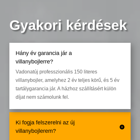
Gyakori kérdések
Hány év garancia jár a
villanybojlerre?
Vadonatúj professzionális 150 literes
villanybojler, amelyhez 2 év teljes körű, és 5 év
tartálygarancia jár. A házhoz szállításért külön
díjat nem számolunk fel.
Ki fogja felszerelni az új
villanybojlerem?