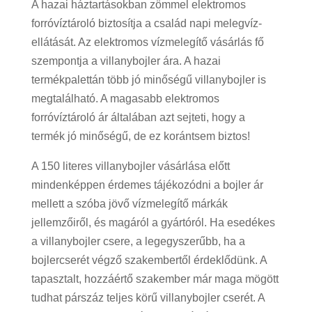
A hazai háztartásokban zömmel elektromos
forróvíztároló biztosítja a család napi melegvíz-
ellátását. Az elektromos vízmelegítő vásárlás fő
szempontja a villanybojler ára. A hazai
termékpalettán több jó minőségű villanybojler is
megtalálható. A magasabb elektromos
forróvíztároló ár általában azt sejteti, hogy a
termék jó minőségű, de ez korántsem biztos!
A 150 literes villanybojler vásárlása előtt
mindenképpen érdemes tájékozódni a bojler ár
mellett a szóba jövő vízmelegítő márkák
jellemzőiről, és magáról a gyártóról. Ha esedékes
a villanybojler csere, a legegyszerűbb, ha a
bojlercserét végző szakembertől érdeklődünk. A
tapasztalt, hozzáértő szakember már maga mögött
tudhat párszáz teljes körű villanybojler cserét. A