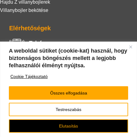
Hajdu Z villanybojlerek
Villanybojler bekötése
Elérhetőségek
Telefon
A weboldal sütiket (cookie-kat) használ, hogy
+36 20 942 0586
biztonságos böngészés mellett a legjobb
felhasználói élményt nyújtsa.
E-mail
Cookie Tájékoztató
nyarizoli.vizgaz@gmail.com
Összes elfogadása
Testreszabás
Minden jog fenntartva 2022 © |
Impresszum
|
Cookie
tájékoztató
Elutasítás