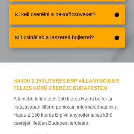
Ki kell cserélni a bekötőcsöveket?
Mit csináljak a leszerelt bojlerrel?
HAJDU Z 150 LITERES ERP VILLANYBOJLER
TELJES KÖRŰ CSERÉJE BUDAPESTEN
A fentebb feltüntetett 150 literes Hajdu bojler ár
listázásában fillérre pontosan informálódhatunk a
Hajdu Z 150 literes Erp villanybojler teljes körű
cseréjét illetően Budapest területén.