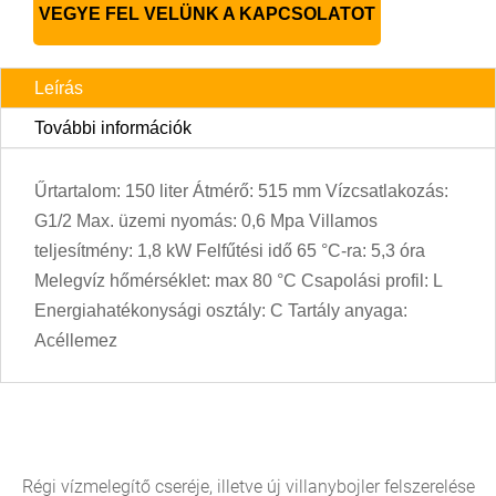
VEGYE FEL VELÜNK A KAPCSOLATOT
Leírás
További információk
Űrtartalom: 150 liter Átmérő: 515 mm Vízcsatlakozás:
G1/2 Max. üzemi nyomás: 0,6 Mpa Villamos
teljesítmény: 1,8 kW Felfűtési idő 65 °C-ra: 5,3 óra
Melegvíz hőmérséklet: max 80 °C Csapolási profil: L
Energiahatékonysági osztály: C Tartály anyaga:
Acéllemez
Régi vízmelegítő cseréje, illetve új villanybojler felszerelése