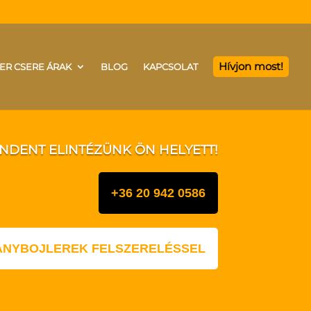
Hívjon most!
ER CSERE ÁRAK
BLOG
KAPCSOLAT
INDENT ELINTÉZÜNK ÖN HELYETT!
+36 20 942 0586
LANYBOJLEREK FELSZERELÉSSEL