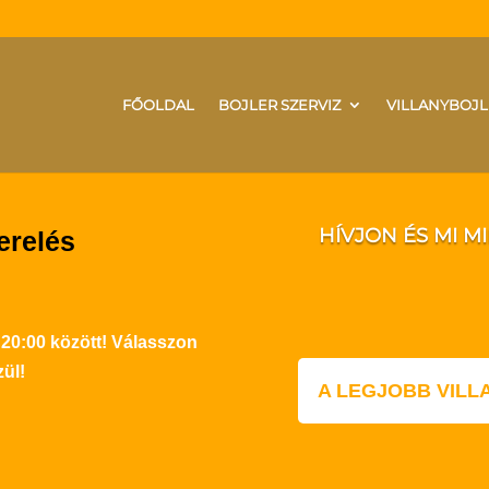
FŐOLDAL
BOJLER SZERVIZ
VILLANYBOJL
HÍVJON ÉS MI M
erelés
 20:00 között! Válasszon
ül!
A LEGJOBB VIL