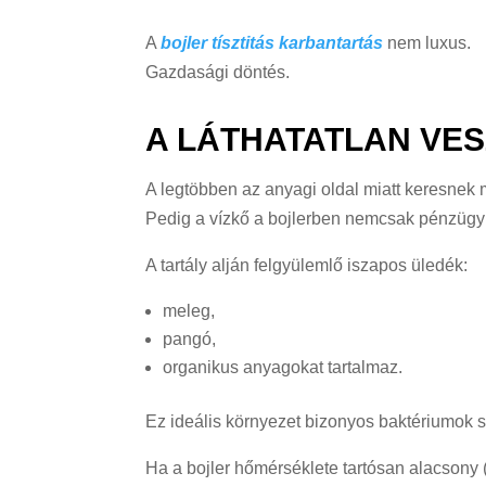
A
bojler tísztitás karbantartás
nem luxus.
Gazdasági döntés.
A LÁTHATATLAN VES
A legtöbben az anyagi oldal miatt keresnek
Pedig a vízkő a bojlerben nemcsak pénzügyi
A tartály alján felgyülemlő iszapos üledék:
meleg,
pangó,
organikus anyagokat tartalmaz.
Ez ideális környezet bizonyos baktériumok 
Ha a bojler hőmérséklete tartósan alacsony 