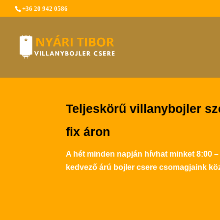
+36 20 942 0586
Teljeskörű villanybojler sz
fix áron
A hét minden napján hívhat minket 8:00 –
kedvező árú bojler csere csomagjaink köz