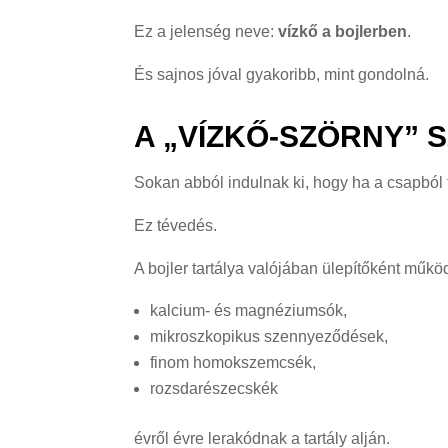
Ez a jelenség neve:
vízkő a bojlerben
.
És sajnos jóval gyakoribb, mint gondolná.
A „VÍZKŐ-SZÖRNY” 
Sokan abból indulnak ki, hogy ha a csapból tis
Ez tévedés.
A bojler tartálya valójában ülepítőként működ
kalcium- és magnéziumsók,
mikroszkopikus szennyeződések,
finom homokszemcsék,
rozsdarészecskék
évről évre lerakódnak a tartály alján.