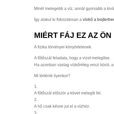
Minél melegebb a víz, annál gyorsabb a kivá
Így alakul ki fokozatosan a
vízkő a bojlerbe
MIÉRT FÁJ EZ AZ Ö
A fizika törvényei könyörtelenek.
A fűtőszál feladata, hogy a vizet melegítse.
Ha azonban vastag vízkőréteg veszi körül, 
Mi történik ilyenkor?
A fűtőszál először a követ melegíti fel.
A hő csak késve jut el a vízhez.