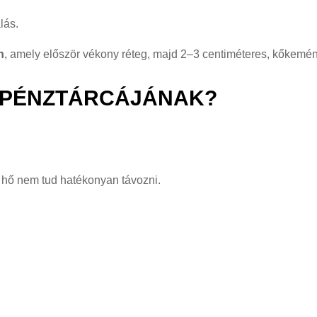
lás.
n
, amely először vékony réteg, majd 2–3 centiméteres, kőkemén
N PÉNZTÁRCÁJÁNAK?
a hő nem tud hatékonyan távozni.