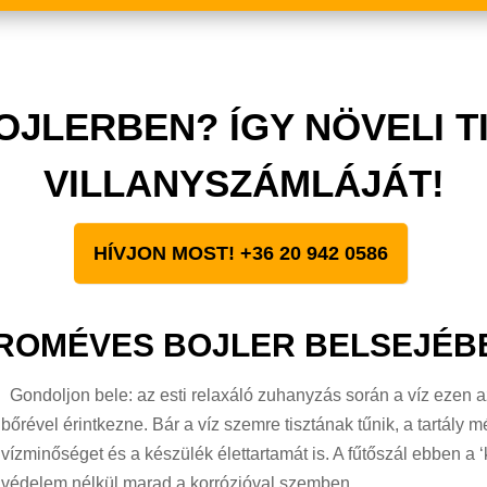
BOJLERBEN? ÍGY NÖVELI T
VILLANYSZÁMLÁJÁT!
HÍVJON MOST! +36 20 942 0586
ROMÉVES BOJLER BELSEJÉ
Gondoljon bele: az esti relaxáló zuhanyzás során a víz ezen az
bőrével érintkezne. Bár a víz szemre tisztának tűnik, a tartály 
vízminőséget és a készülék élettartamát is. A fűtőszál ebben a ‘k
védelem nélkül marad a korrózióval szemben.