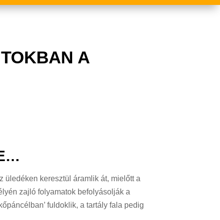
ITOKBAN A
BE…
 üledéken keresztül áramlik át, mielőtt a
mélyén zajló folyamatok befolyásolják a
őpáncélban’ fuldoklik, a tartály fala pedig