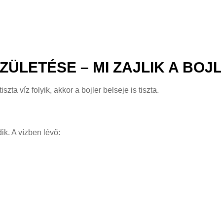
SZÜLETÉSE – MI ZAJLIK A BO
zta víz folyik, akkor a bojler belseje is tiszta.
ik. A vízben lévő: