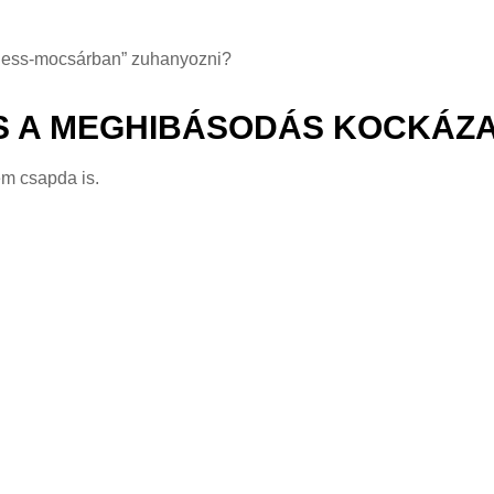
lness-mocsárban” zuhanyozni?
S A MEGHIBÁSODÁS KOCKÁZ
em csapda is.