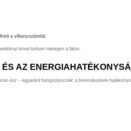
heti a villanyszámlát
.
 vödörnyi követ tartson melegen a falon.
N ÉS AZ ENERGIAHATÉKONYS
józan ész – egyaránt hangsúlyozzák: a berendezések hatékonys