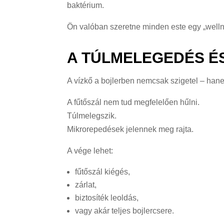
baktérium.
Ön valóban szeretne minden este egy „wel
A TÚLMELEGEDÉS É
A vízkő a bojlerben nemcsak szigetel – han
A fűtőszál nem tud megfelelően hűlni.
Túlmelegszik.
Mikrorepedések jelennek meg rajta.
A vége lehet:
fűtőszál kiégés,
zárlat,
biztosíték leoldás,
vagy akár teljes bojlercsere.