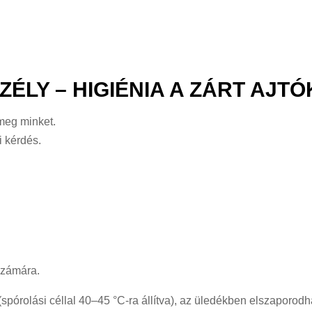
ZÉLY – HIGIÉNIA A ZÁRT AJT
 meg minket.
 kérdés.
számára.
(spórolási céllal 40–45 °C-ra állítva), az üledékben elszaporod