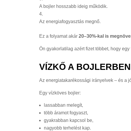
A bojler hosszabb ideig működik.
Az energiafogyasztás megnő.
Ez a folyamat akár
20–30%-kal is megnövel
Ön gyakorlatilag azért fizet többet, hogy egy
VÍZKŐ A BOJLERBE
Az energiatakarékossági irányelvek – és a 
Egy vízköves bojler:
lassabban melegít,
több áramot fogyaszt,
gyakrabban kapcsol be,
nagyobb terhelést kap.