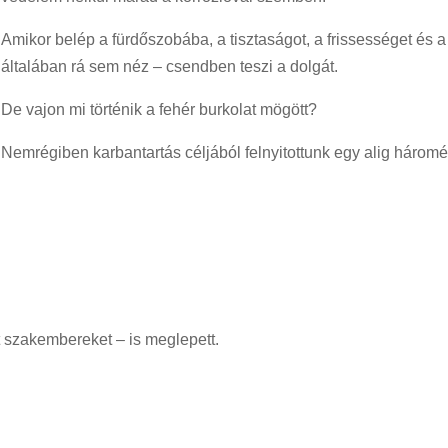
Amikor belép a fürdőszobába, a tisztaságot, a frissességet és a
általában rá sem néz – csendben teszi a dolgát.
De vajon mi történik a fehér burkolat mögött?
Nemrégiben karbantartás céljából felnyitottunk egy alig három
tt szakembereket – is meglepett.