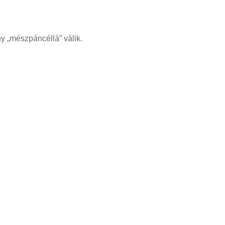
y „mészpáncéllá” válik.