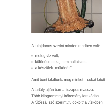
A tulajdonos szerint minden rendben volt:
meleg víz volt,
különösebb zaj nem hallatszott,
a készülék „működött”.
Amit bent találtunk, még minket – sokat láto
A tartály alján barna, iszapos massza.
Több kilogrammnyi kőkemény lerakódás.
A fűtőszál szó szerint „fuldokolt” a vízkőben.