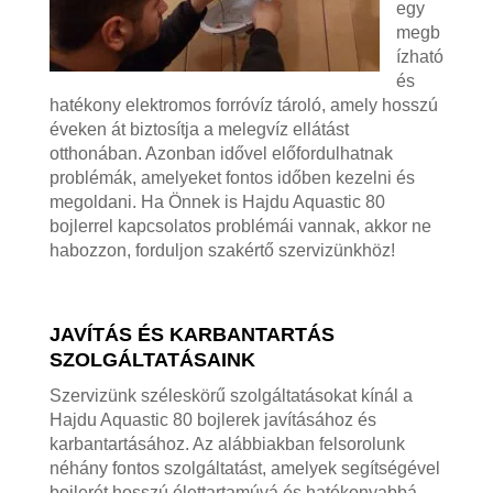
egy
megb
ízható
és
hatékony elektromos forróvíz tároló, amely hosszú
éveken át biztosítja a melegvíz ellátást
otthonában. Azonban idővel előfordulhatnak
problémák, amelyeket fontos időben kezelni és
megoldani. Ha Önnek is Hajdu Aquastic 80
bojlerrel kapcsolatos problémái vannak, akkor ne
habozzon, forduljon szakértő szervizünkhöz!
JAVÍTÁS ÉS KARBANTARTÁS
SZOLGÁLTATÁSAINK
Szervizünk széleskörű szolgáltatásokat kínál a
Hajdu Aquastic 80 bojlerek javításához és
karbantartásához. Az alábbiakban felsorolunk
néhány fontos szolgáltatást, amelyek segítségével
bojlerét hosszú élettartamúvá és hatékonyabbá