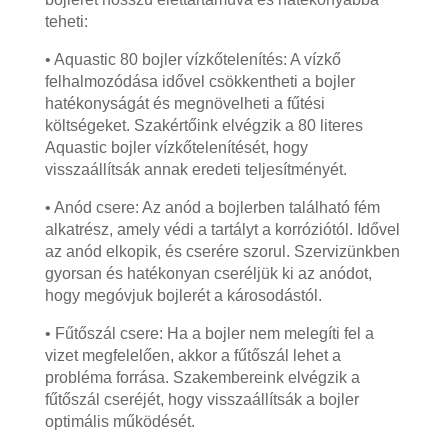
teheti:
• Aquastic 80 bojler vízkőtelenítés: A vízkő
felhalmozódása idővel csökkentheti a bojler
hatékonyságát és megnövelheti a fűtési
költségeket. Szakértőink elvégzik a 80 literes
Aquastic bojler vízkőtelenítését, hogy
visszaállítsák annak eredeti teljesítményét.
• Anód csere: Az anód a bojlerben található fém
alkatrész, amely védi a tartályt a korróziótól. Idővel
az anód elkopik, és cserére szorul. Szervizünkben
gyorsan és hatékonyan cseréljük ki az anódot,
hogy megóvjuk bojlerét a károsodástól.
• Fűtőszál csere: Ha a bojler nem melegíti fel a
vizet megfelelően, akkor a fűtőszál lehet a
probléma forrása. Szakembereink elvégzik a
fűtőszál cseréjét, hogy visszaállítsák a bojler
optimális működését.