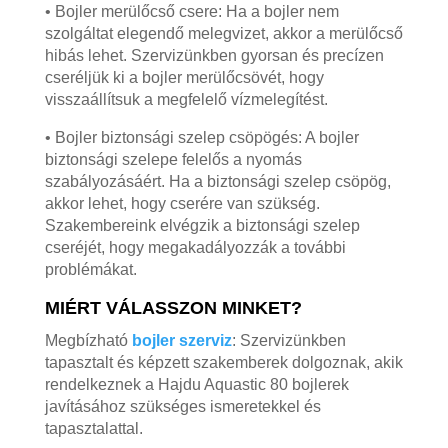
• Bojler merülőcső csere: Ha a bojler nem
szolgáltat elegendő melegvizet, akkor a merülőcső
hibás lehet. Szervizünkben gyorsan és precízen
cseréljük ki a bojler merülőcsövét, hogy
visszaállítsuk a megfelelő vízmelegítést.
• Bojler biztonsági szelep csöpögés: A bojler
biztonsági szelepe felelős a nyomás
szabályozásáért. Ha a biztonsági szelep csöpög,
akkor lehet, hogy cserére van szükség.
Szakembereink elvégzik a biztonsági szelep
cseréjét, hogy megakadályozzák a további
problémákat.
MIÉRT VÁLASSZON MINKET?
Megbízható
bojler szerviz
: Szervizünkben
tapasztalt és képzett szakemberek dolgoznak, akik
rendelkeznek a Hajdu Aquastic 80 bojlerek
javításához szükséges ismeretekkel és
tapasztalattal.