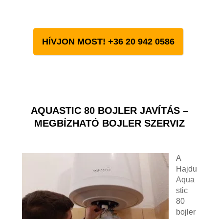
HÍVJON MOST! +36 20 942 0586
AQUASTIC 80 BOJLER JAVÍTÁS –
MEGBÍZHATÓ BOJLER SZERVIZ
A
Hajdu
Aqua
stic
80
bojler