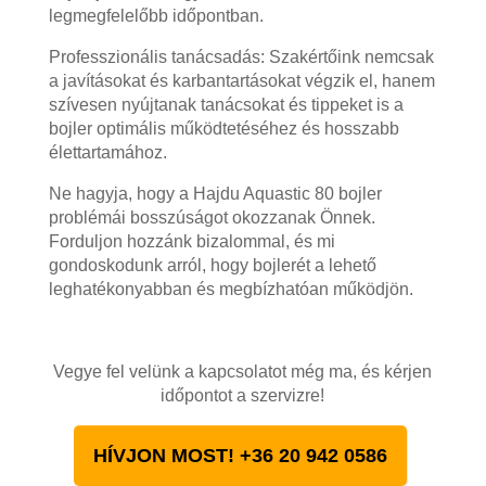
legmegfelelőbb időpontban.
Professzionális tanácsadás: Szakértőink nemcsak
a javításokat és karbantartásokat végzik el, hanem
szívesen nyújtanak tanácsokat és tippeket is a
bojler optimális működtetéséhez és hosszabb
élettartamához.
Ne hagyja, hogy a Hajdu Aquastic 80 bojler
problémái bosszúságot okozzanak Önnek.
Forduljon hozzánk bizalommal, és mi
gondoskodunk arról, hogy bojlerét a lehető
leghatékonyabban és megbízhatóan működjön.
Vegye fel velünk a kapcsolatot még ma, és kérjen
időpontot a szervizre!
HÍVJON MOST! +36 20 942 0586