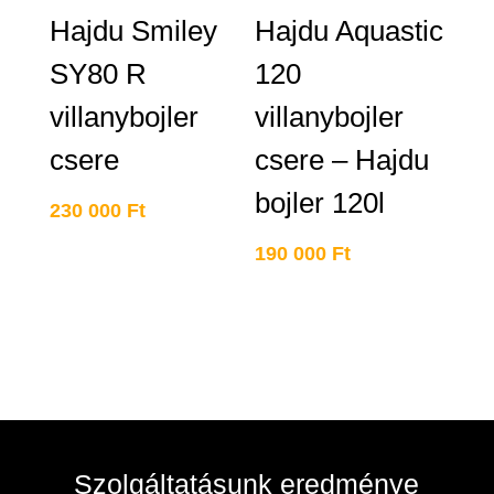
Hajdu Smiley
Hajdu Aquastic
SY80 R
120
villanybojler
villanybojler
csere
csere – Hajdu
bojler 120l
230 000
Ft
190 000
Ft
Szolgáltatásunk eredménye