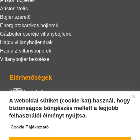
Ariston bojlerek
Ariston Velis
Bojler szerelő
Energiatakarékos bojlerek
Gázbojler cseréje villanybojlerre
Hajdu villanybojler árak
Hajdu Z villanybojlerek
Villanybojler bekötése
Elérhetőségek
Telefon
A weboldal sütiket (cookie-kat) használ, hogy
+36 20 942 0586
biztonságos böngészés mellett a legjobb
felhasználói élményt nyújtsa.
E-mail
Cookie Tájékoztató
nyarizoli.vizgaz@gmail.com