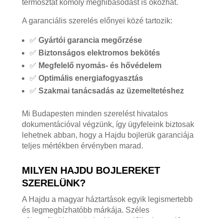
termosztát komoly meghibásodást is okozhat.
A garanciális szerelés előnyei közé tartozik:
✅
Gyártói garancia megőrzése
✅
Biztonságos elektromos bekötés
✅
Megfelelő nyomás- és hővédelem
✅
Optimális energiafogyasztás
✅
Szakmai tanácsadás az üzemeltetéshez
Mi Budapesten minden szerelést hivatalos
dokumentációval végzünk, így ügyfeleink biztosak
lehetnek abban, hogy a Hajdu bojlerük garanciája
teljes mértékben érvényben marad.
MILYEN HAJDU BOJLEREKET
SZERELÜNK?
A Hajdu a magyar háztartások egyik legismertebb
és legmegbízhatóbb márkája. Széles