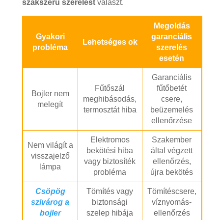
szakszerű szerelést
választ.
Megoldás
Gyakori
garanciális
Lehetséges ok
probléma
szerelés
esetén
Garanciális
Fűtőszál
fűtőbetét
Bojler nem
meghibásodás,
csere,
melegít
termosztát hiba
beüzemelés
ellenőrzése
Elektromos
Szakember
Nem világít a
bekötési hiba
által végzett
visszajelző
vagy biztosíték
ellenőrzés,
lámpa
probléma
újra bekötés
Csöpög
Tömítés vagy
Tömítéscsere,
szivárog a
biztonsági
víznyomás-
bojler
szelep hibája
ellenőrzés