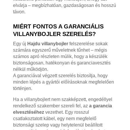
elvárja – megbízhatóan, gazdaságosan és hosszú
távon.
MIÉRT FONTOS A GARANCIÁLIS
VILLANYBOJLER SZERELÉS?
Egy új
Hajdu villanybojler
felszerelése sokak
számára egyszerű műveletnek tűnhet – mégis
számos apró részleten múlik, hogy a készülék
biztonságosan, hatékonyan és garanciavesztés
nélkül működjön.
A garanciával végzett szerelés biztosítja, hogy
minden lépés a gyártói előírásoknak megfelelően
történjen.
Ha a villanybojlert nem szakképzett, engedéllyel
rendelkező szakember szereli fel, az
a garancia
elvesztéséhez
vezethet. Egy rosszul
csatlakoztatott kábel, egy nem megfelelő
biztonsági szelep vagy helytelenül beállított