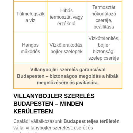
Termosztát
Hibás
Túlmelegszik
hőkorlátozó
termosztát vagy
a víz
cseréje,
érzékelő
beállítása
Vízkőtelenítés,
Hangos
Vízkőlerakódás,
bojler
működés
bojler szelepek
biztonsági
szelep cseréje
Villanybojler szerelés garanciával
Budapesten – biztonságos megoldás a hibák
megelőzésére és javítására.
VILLANYBOJLER SZERELÉS
BUDAPESTEN – MINDEN
KERÜLETBEN
Családi vállalkozásunk
Budapest teljes területén
vállal villanybojler szerelést, cserét és