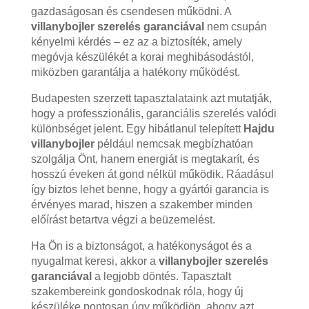
gazdaságosan és csendesen működni. A
villanybojler szerelés garanciával
nem csupán
kényelmi kérdés – ez az a biztosíték, amely
megóvja készülékét a korai meghibásodástól,
miközben garantálja a hatékony működést.
Budapesten szerzett tapasztalataink azt mutatják,
hogy a professzionális, garanciális szerelés valódi
különbséget jelent. Egy hibátlanul telepített
Hajdu
villanybojler
például nemcsak megbízhatóan
szolgálja Önt, hanem energiát is megtakarít, és
hosszú éveken át gond nélkül működik. Ráadásul
így biztos lehet benne, hogy a gyártói garancia is
érvényes marad, hiszen a szakember minden
előírást betartva végzi a beüzemelést.
Ha Ön is a biztonságot, a hatékonyságot és a
nyugalmat keresi, akkor a
villanybojler szerelés
garanciával
a legjobb döntés. Tapasztalt
szakembereink gondoskodnak róla, hogy új
készüléke pontosan úgy működjön, ahogy azt