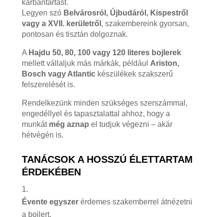
karbantartást.
Legyen szó
Belvárosról, Újbudáról, Kispestről
vagy a XVII. kerületről
, szakembereink gyorsan,
pontosan és tisztán dolgoznak.
A
Hajdu 50, 80, 100 vagy 120 literes bojlerek
mellett vállaljuk más márkák, például
Ariston,
Bosch vagy Atlantic
készülékek szakszerű
felszerelését is.
Rendelkezünk minden szükséges szerszámmal,
engedéllyel és tapasztalattal ahhoz, hogy a
munkát
még aznap
el tudjuk végezni – akár
hétvégén is.
TANÁCSOK A HOSSZÚ ÉLETTARTAM
ÉRDEKÉBEN
Évente egyszer
érdemes szakemberrel átnézetni
a bojlert.