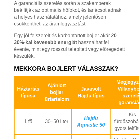
A garanciális szerelés során a szakemberek
beállítják az optimális hőfokot, és tanácsot adnak
a helyes használatához, amely jelentősen
csökkentheti az áramfogyasztást.
Egy jól felszerelt és karbantartott bojler akár
20–
30%-kal kevesebb energiát
használhat fel
évente, mint egy rosszul telepített vagy elöregedett
készülék.
MEKKORA BOJLERT VÁLASSZAK?
Megjegyz
Ajánlott
Háztartás
Javasolt
Villanybo
bojler
típusa
Hajdu típus
szerel
űrtartalom
garanciá
Kis
Hajdu
1 fő
30–50 liter
fürdőszobá
Aquastic 50
gyors felfű