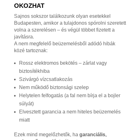
OKOZHAT
Sajnos sokszor találkozunk olyan esetekkel
Budapesten, amikor a tulajdonos spórolni szeretett
volna a szerelésen – és végül többet fizetett a
javításra.
A nem megfelelő beüzemelésből adódó hibák
közé tartoznak:
Rossz elektromos bekötés – zárlat vagy
biztosítékhiba
Szivárgó vízcsatlakozás
Nem működő biztonsági szelep
Helytelen felfogatás (a fal nem bírja el a bojler
súlyát)
Elvesztett garancia a nem hiteles beüzemelés
miatt
Ezek mind megelőzhetők, ha
garanciális,