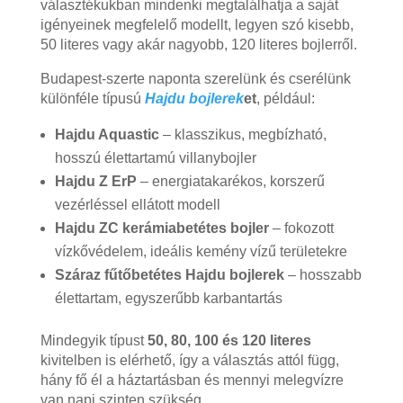
választékukban mindenki megtalálhatja a saját
igényeinek megfelelő modellt, legyen szó kisebb,
50 literes vagy akár nagyobb, 120 literes bojlerről.
Budapest-szerte naponta szerelünk és cserélünk
különféle típusú
Hajdu bojlerek
et
, például:
Hajdu Aquastic
– klasszikus, megbízható,
hosszú élettartamú villanybojler
Hajdu Z ErP
– energiatakarékos, korszerű
vezérléssel ellátott modell
Hajdu ZC kerámiabetétes bojler
– fokozott
vízkővédelem, ideális kemény vízű területekre
Száraz fűtőbetétes Hajdu bojlerek
– hosszabb
élettartam, egyszerűbb karbantartás
Mindegyik típust
50, 80, 100 és 120 literes
kivitelben is elérhető, így a választás attól függ,
hány fő él a háztartásban és mennyi melegvízre
van napi szinten szükség.