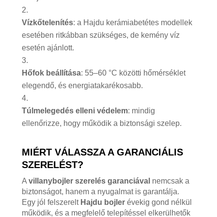
Vízkőtelenítés
: a Hajdu kerámiabetétes modellek
esetében ritkábban szükséges, de kemény víz
esetén ajánlott.
Hőfok beállítása
: 55–60 °C közötti hőmérséklet
elegendő, és energiatakarékosabb.
Túlmelegedés elleni védelem
: mindig
ellenőrizze, hogy működik a biztonsági szelep.
MIÉRT VÁLASSZA A GARANCIÁLIS
SZERELÉST?
A
villanybojler szerelés garanciával
nemcsak a
biztonságot, hanem a nyugalmat is garantálja.
Egy jól felszerelt
Hajdu bojler
évekig gond nélkül
működik, és a megfelelő telepítéssel elkerülhetők