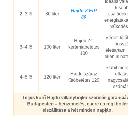
Ideális vál
kiseb
Hajdu Z ErP
2–3 fő
80 liter
családok
80
energiatak
működés
Védett fűtő
Hajdu ZC
hossz
3–4 fő
100 liter
kerámiabetétes
élettartam,
100
ellen is ha
Stabil mele
Hajdu száraz
ellátá
4–5 fő
120 liter
fűtőbetétes 120
nagycsal
számá
Teljes körű Hajdu villanybojler szerelés garanciá
Budapesten – beüzemelés, csere és régi bojler
elszállítása a hét minden napján.