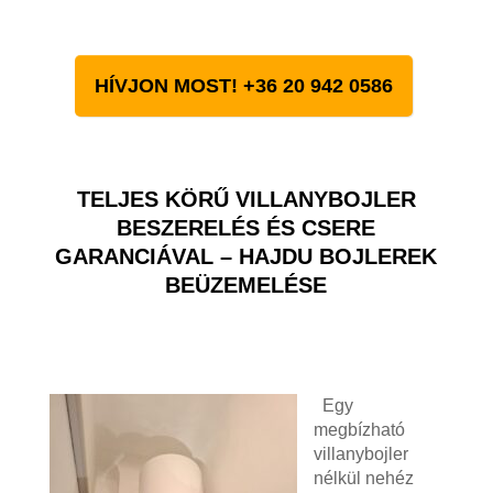
HÍVJON MOST! +36 20 942 0586
TELJES KÖRŰ VILLANYBOJLER
BESZERELÉS ÉS CSERE
GARANCIÁVAL – HAJDU BOJLEREK
BEÜZEMELÉSE
Egy
megbízható
villanybojler
nélkül nehéz