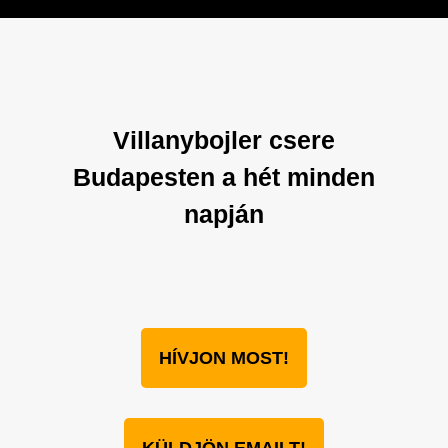
Villanybojler csere
Budapesten a hét minden
napján
HÍVJON MOST!
KÜLDJÖN EMAILT!