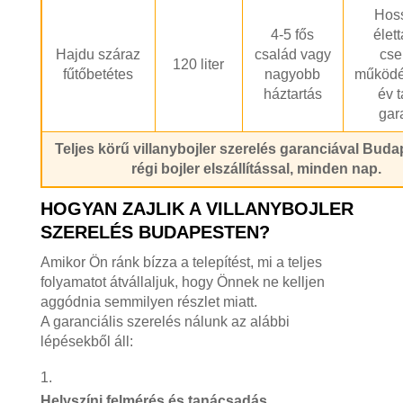
Hos
4-5 fős
élet
Hajdu száraz
család vagy
cs
120 liter
fűtőbetétes
nagyobb
működé
háztartás
év t
gar
Teljes körű villanybojler szerelés garanciával Bud
régi bojler elszállítással, minden nap.
HOGYAN ZAJLIK A VILLANYBOJLER
SZERELÉS BUDAPESTEN?
Amikor Ön ránk bízza a telepítést, mi a teljes
folyamatot átvállaljuk, hogy Önnek ne kelljen
aggódnia semmilyen részlet miatt.
A garanciális szerelés nálunk az alábbi
lépésekből áll:
Helyszíni felmérés és tanácsadás