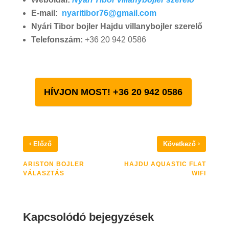
E-mail:
nyaritibor76@gmail.com
Nyári Tibor bojler Hajdu villanybojler szerelő
Telefonszám:
+36 20 942 0586
HÍVJON MOST! +36 20 942 0586
‹
›
Előző
Következő
ARISTON BOJLER
HAJDU AQUASTIC FLAT
VÁLASZTÁS
WIFI
Kapcsolódó bejegyzések