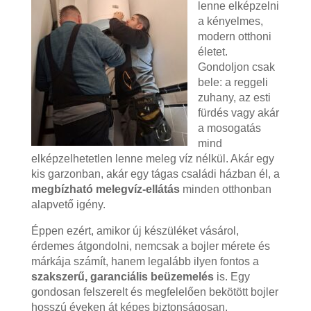
lenne elképzelni
a kényelmes,
modern otthoni
életet.
Gondoljon csak
bele: a reggeli
zuhany, az esti
fürdés vagy akár
a mosogatás
mind
elképzelhetetlen lenne meleg víz nélkül. Akár egy
kis garzonban, akár egy tágas családi házban él, a
megbízható melegvíz-ellátás
minden otthonban
alapvető igény.
Éppen ezért, amikor új készüléket vásárol,
érdemes átgondolni, nemcsak a bojler mérete és
márkája számít, hanem legalább ilyen fontos a
szakszerű, garanciális beüzemelés
is. Egy
gondosan felszerelt és megfelelően bekötött bojler
hosszú éveken át képes biztonságosan,