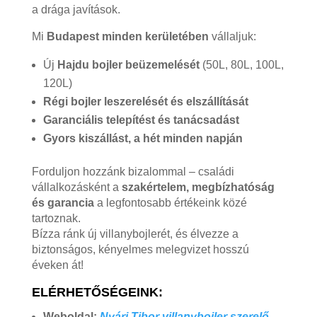
a drága javítások.
Mi
Budapest minden kerületében
vállaljuk:
Új
Hajdu bojler beüzemelését
(50L, 80L, 100L,
120L)
Régi bojler leszerelését és elszállítását
Garanciális telepítést és tanácsadást
Gyors kiszállást, a hét minden napján
Forduljon hozzánk bizalommal – családi
vállalkozásként a
szakértelem, megbízhatóság
és garancia
a legfontosabb értékeink közé
tartoznak.
Bízza ránk új villanybojlerét, és élvezze a
biztonságos, kényelmes melegvizet hosszú
éveken át!
ELÉRHETŐSÉGEINK:
Weboldal:
Nyári Tibor villanybojler szerelő