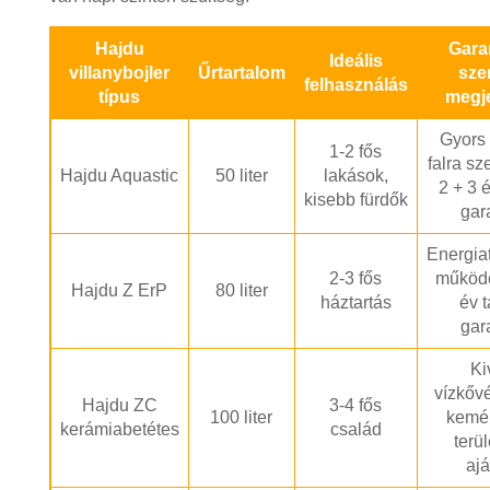
Hajdu
Gara
Ideális
villanybojler
Űrtartalom
sze
felhasználás
típus
megj
Gyors 
1-2 fős
falra sz
Hajdu Aquastic
50 liter
lakások,
2 + 3 é
kisebb fürdők
gar
Energia
2-3 fős
működé
Hajdu Z ErP
80 liter
háztartás
év t
gar
Ki
vízkőv
Hajdu ZC
3-4 fős
100 liter
kemé
kerámiabetétes
család
terü
ajá