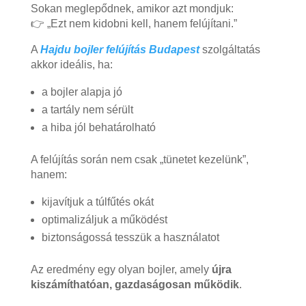
Sokan meglepődnek, amikor azt mondjuk:
👉 „Ezt nem kidobni kell, hanem felújítani.”
A
Hajdu bojler felújítás Budapest
szolgáltatás
akkor ideális, ha:
a bojler alapja jó
a tartály nem sérült
a hiba jól behatárolható
A felújítás során nem csak „tünetet kezelünk”,
hanem:
kijavítjuk a túlfűtés okát
optimalizáljuk a működést
biztonságossá tesszük a használatot
Az eredmény egy olyan bojler, amely
újra
kiszámíthatóan, gazdaságosan működik
.