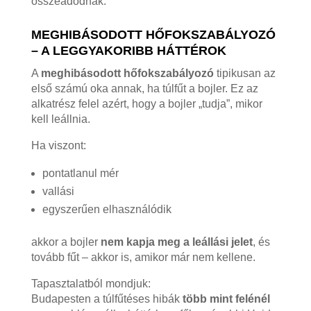
összeadódnak.
MEGHIBÁSODOTT HŐFOKSZABÁLYOZÓ
– A LEGGYAKORIBB HÁTTÉROK
A
meghibásodott hőfokszabályozó
tipikusan az
első számú oka annak, ha túlfűt a bojler. Ez az
alkatrész felel azért, hogy a bojler „tudja”, mikor
kell leállnia.
Ha viszont:
pontatlanul mér
vallási
egyszerűen elhasználódik
akkor a bojler
nem kapja meg a leállási jelet
, és
tovább fűt – akkor is, amikor már nem kellene.
Tapasztalatból mondjuk:
Budapesten a túlfűtéses hibák
több mint felénél