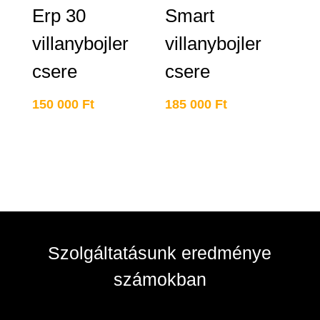
Erp 30
Smart
villanybojler
villanybojler
csere
csere
150 000
Ft
185 000
Ft
Szolgáltatásunk eredménye
számokban