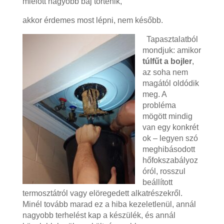
mielőtt nagyobb baj történik,
akkor érdemes most lépni, nem később.
Tapasztalatból
mondjuk: amikor
túlfűt a bojler
,
az soha nem
magától oldódik
meg. A
probléma
mögött mindig
van egy konkrét
ok – legyen szó
meghibásodott
hőfokszabályoz
óról, rosszul
beállított
termosztátról vagy elöregedett alkatrészekről.
Minél tovább marad ez a hiba kezeletlenül, annál
nagyobb terhelést kap a készülék, és annál