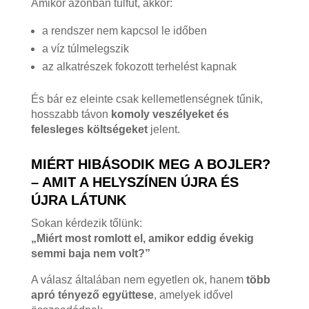
Amikor azonban túlfűt, akkor:
a rendszer nem kapcsol le időben
a víz túlmelegszik
az alkatrészek fokozott terhelést kapnak
És bár ez eleinte csak kellemetlenségnek tűnik,
hosszabb távon
komoly veszélyeket és
felesleges költségeket
jelent.
MIÉRT HIBÁSODIK MEG A BOJLER?
– AMIT A HELYSZÍNEN ÚJRA ÉS
ÚJRA LÁTUNK
Sokan kérdezik tőlünk:
„Miért most romlott el, amikor eddig évekig
semmi baja nem volt?”
A válasz általában nem egyetlen ok, hanem
több
apró tényező együttese
, amelyek idővel