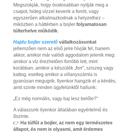
Megszokják, hogy óvatosabban nyitják meg a
csapot, hideg vízzel keverik a forrót, vagy
egyszerűen alkalmazkodnak a helyzethez –
miközben a háttérben a bojler
folyamatosan
túlterhelve működik
.
Hajdu bojler szerelő
vállalkozásunkat
jellemzően nem az első jelre hívják fel, hanem
akkor, amikor már valódi aggodalom jelenik meg:
amikor a víz érezhetően forróbb lett, mint
korábban, amikor a készülék „forr”, sziszeg vagy
kattog, esetleg amikor a villanyszámla is
gyanúsan megugrik. Ilyenkor hangzik el a kérdés,
amit szinte minden ügyfelünktől hallunk:
„Ez még normális, vagy baj lesz belőle?”
A válaszunk ilyenkor általában egyértelmű és
őszinte.
👉
Ha túlfűt a bojler, az nem egy természetes
állapot, és nem is olyasmi, amit érdemes