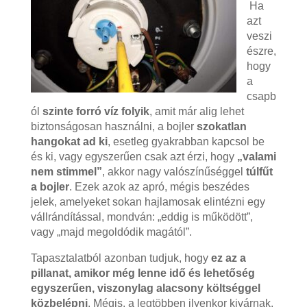
Ha
azt
veszi
észre,
hogy
a
csapb
ól
szinte forró víz folyik
, amit már alig lehet
biztonságosan használni, a bojler
szokatlan
hangokat ad ki
, esetleg gyakrabban kapcsol be
és ki, vagy egyszerűen csak azt érzi, hogy
„valami
nem stimmel”
, akkor nagy valószínűséggel
túlfűt
a bojler
. Ezek azok az apró, mégis beszédes
jelek, amelyeket sokan hajlamosak elintézni egy
vállrándítással, mondván: „eddig is működött”,
vagy „majd megoldódik magától”.
Tapasztalatból azonban tudjuk, hogy
ez az a
pillanat, amikor még lenne idő és lehetőség
egyszerűen, viszonylag alacsony költséggel
közbelépni
. Mégis, a legtöbben ilyenkor kivárnak.