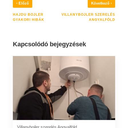
‹
›
Előző
Következő
HAJDU BOJLER
VILLANYBOJLER SZERELÉS
GYAKORI HIBÁK
ANGYALFÖLD
Kapcsolódó bejegyzések
Villanybojler szerelés Angyalföld