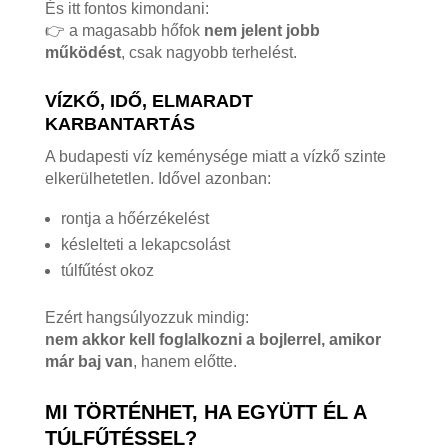
És itt fontos kimondani:
👉 a magasabb hőfok
nem jelent jobb
működést
, csak nagyobb terhelést.
VÍZKŐ, IDŐ, ELMARADT
KARBANTARTÁS
A budapesti víz keménysége miatt a vízkő szinte
elkerülhetetlen. Idővel azonban:
rontja a hőérzékelést
késlelteti a lekapcsolást
túlfűtést okoz
Ezért hangsúlyozzuk mindig:
nem akkor kell foglalkozni a bojlerrel, amikor
már baj van
, hanem előtte.
MI TÖRTÉNHET, HA EGYÜTT ÉL A
TÚLFŰTÉSSEL?