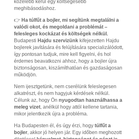
közelebb kerül egy költségesebb
meghibásodáshoz.
👉
Ha túlfűt a bojler, mi segítünk megtalálni a
valódi okot, és megoldani a problémát –
felesleges kockázat és költségek nélkül.
Budapesti
Hajdu szervizünk
kifejezetten Hajdu
bojlerek javítására és felújítására specializálódott,
így pontosan tudjuk, mire kell figyelni, és hol
érdemes beavatkozni ahhoz, hogy a bojler újra
biztonságosan, kiszámíthatóan és gazdaságosan
működjön.
Nem ijesztgetünk, nem cserélünk feleslegesen
alkatrészt, és nem hagyjuk kérdések nélkül.
Célunk az, hogy Ön
nyugodtan használhassa a
meleg vizet
, anélkül hogy attól kellene tartania,
mikor jelentkezik újra a probléma.
Ha Budapesten él, és úgy érzi, hogy
túlfűt a
bojler
, akkor jó helyen jár. Egy időben meghozott