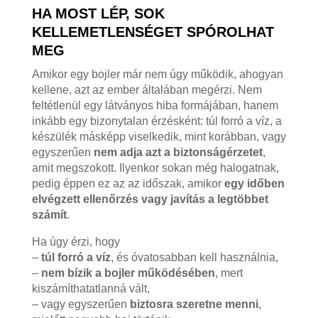
HA MOST LÉP, SOK
KELLEMETLENSÉGET SPÓROLHAT
MEG
Amikor egy bojler már nem úgy működik, ahogyan
kellene, azt az ember általában megérzi. Nem
feltétlenül egy látványos hiba formájában, hanem
inkább egy bizonytalan érzésként: túl forró a víz, a
készülék másképp viselkedik, mint korábban, vagy
egyszerűen
nem adja azt a biztonságérzetet
,
amit megszokott. Ilyenkor sokan még halogatnak,
pedig éppen ez az az időszak, amikor
egy időben
elvégzett ellenőrzés vagy javítás a legtöbbet
számít
.
Ha úgy érzi, hogy
–
túl forró a víz
, és óvatosabban kell használnia,
–
nem bízik a bojler működésében
, mert
kiszámíthatatlanná vált,
– vagy egyszerűen
biztosra szeretne menni
,