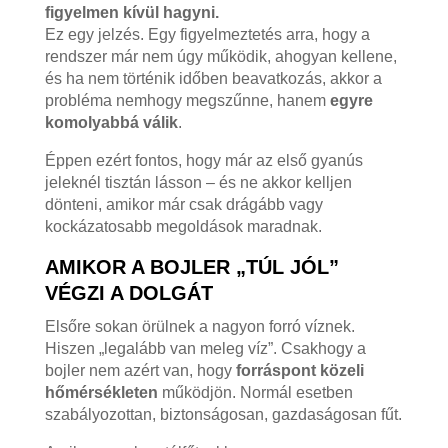
figyelmen kívül hagyni.
Ez egy jelzés. Egy figyelmeztetés arra, hogy a
rendszer már nem úgy működik, ahogyan kellene,
és ha nem történik időben beavatkozás, akkor a
probléma nemhogy megszűnne, hanem
egyre
komolyabbá válik
.
Éppen ezért fontos, hogy már az első gyanús
jeleknél tisztán lásson – és ne akkor kelljen
dönteni, amikor már csak drágább vagy
kockázatosabb megoldások maradnak.
AMIKOR A BOJLER „TÚL JÓL”
VÉGZI A DOLGÁT
Elsőre sokan örülnek a nagyon forró víznek.
Hiszen „legalább van meleg víz”. Csakhogy a
bojler nem azért van, hogy
forráspont közeli
hőmérsékleten
működjön. Normál esetben
szabályozottan, biztonságosan, gazdaságosan fűt.