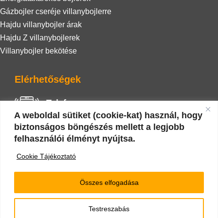
Gázbojler cseréje villanybojlerre
Hajdu villanybojler árak
Hajdu Z villanybojlerek
Villanybojler bekötése
Elérhetőségek
Telefon
A weboldal sütiket (cookie-kat) használ, hogy
+36 20 942 0586
biztonságos böngészés mellett a legjobb
felhasználói élményt nyújtsa.
E-mail
Cookie Tájékoztató
nyarizoli.vizgaz@gmail.com
Összes elfogadása
Testreszabás
Minden jog fenntartva 2022 © |
Impresszum
|
Cookie