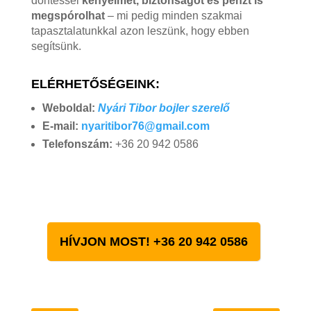
döntéssel
kényelmet, biztonságot és pénzt is
megspórolhat
– mi pedig minden szakmai
tapasztalatunkkal azon leszünk, hogy ebben
segítsünk.
ELÉRHETŐSÉGEINK:
Weboldal:
Nyári Tibor bojler szerelő
E-mail:
nyaritibor76@gmail.com
Telefonszám:
+36 20 942 0586
HÍVJON MOST! +36 20 942 0586