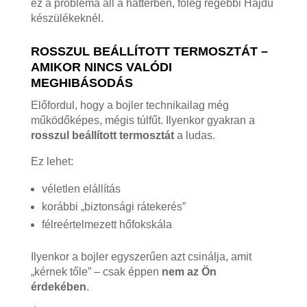
ez a probléma áll a háttérben, főleg régebbi Hajdu
készülékeknél.
ROSSZUL BEÁLLÍTOTT TERMOSZTÁT –
AMIKOR NINCS VALÓDI
MEGHIBÁSODÁS
Előfordul, hogy a bojler technikailag még
működőképes, mégis túlfűt. Ilyenkor gyakran a
rosszul beállított termosztát
a ludas.
Ez lehet:
véletlen elállítás
korábbi „biztonsági rátekerés”
félreértelmezett hőfokskála
Ilyenkor a bojler egyszerűen azt csinálja, amit
„kérnek tőle” – csak éppen
nem az Ön
érdekében
.