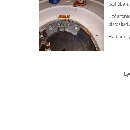
padlóban.
Ezért font
biztosítsd
Ha bármil
Ly