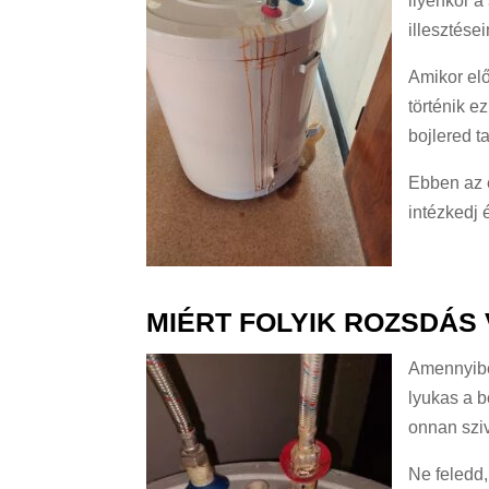
ilyenkor a
illesztése
Amikor elő
történik e
bojlered ta
Ebben az e
intézkedj
MIÉRT FOLYIK ROZSDÁS 
Amennyiben
lyukas a b
onnan sziv
Ne feledd,