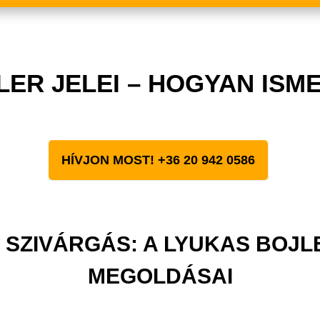
LER JELEI – HOGYAN ISM
HÍVJON MOST! +36 20 942 0586
 SZIVÁRGÁS: A LYUKAS BOJL
MEGOLDÁSAI