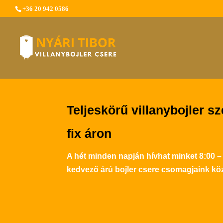
+36 20 942 0586
Teljeskörű villanybojler sz
fix áron
A hét minden napján hívhat minket 8:00 –
kedvező árú bojler csere csomagjaink köz