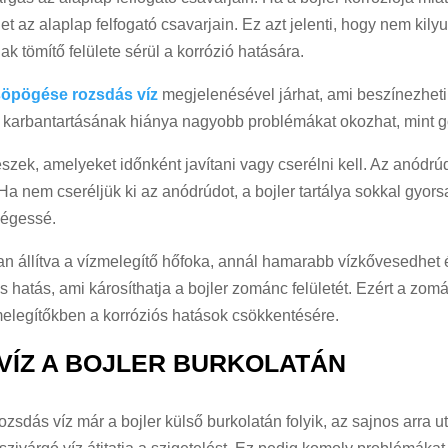
t az alaplap felfogató csavarjain. Ez azt jelenti, hogy nem kily
ak tömítő felülete sérül a korrózió hatására.
söpögése rozsdás víz
megjelenésével járhat, ami beszínezheti 
i karbantartásának hiánya nagyobb problémákat okozhat, mint 
észek, amelyeket időnként javítani vagy cserélni kell. Az anódrú
 Ha nem cseréljük ki az anódrúdot, a bojler tartálya sokkal gyo
kségessé.
n állítva a vízmelegítő hőfoka, annál hamarabb vízkővesedhet é
s hatás, ami károsíthatja a bojler zománc felületét. Ezért a zo
elegítőkben a korróziós hatások csökkentésére.
 VÍZ A BOJLER BURKOLATÁN
ozsdás víz már a bojler külső burkolatán folyik, az sajnos arra ut