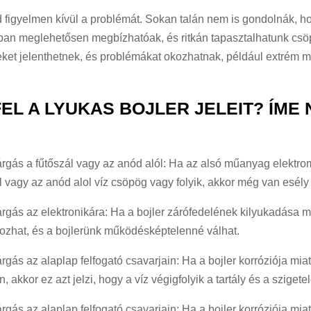
d figyelmen kívül a problémát. Sokan talán nem is gondolnák, h
ában meglehetősen megbízhatóak, és ritkán tapasztalhatunk csö
eket jelenthetnek, és problémákat okozhatnak, például extrém
EL A LYUKAS BOJLER JELEIT? ÍME
árgás a fűtőszál vagy az anód alól: Ha az alsó műanyag elektromo
l vagy az anód alol víz csöpög vagy folyik, akkor még van esély
árgás az elektronikára: Ha a bojler zárófedelének kilyukadása mi
kozhat, és a bojlerünk működésképtelenné válhat.
árgás az alaplap felfogató csavarjain: Ha a bojler korróziója miat
n, akkor ez azt jelzi, hogy a víz végigfolyik a tartály és a sziget
árgás az alaplap felfogató csavarjain: Ha a bojler korróziója mia