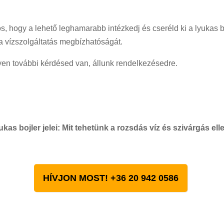
os, hogy a lehető leghamarabb intézkedj és cseréld ki a lyukas b
 a vízszolgáltatás megbízhatóságát.
yen további kérdésed van, állunk rendelkezésedre.
ukas bojler jelei: Mit tehetünk a rozsdás víz és szivárgás ell
HÍVJON MOST! +36 20 942 0586