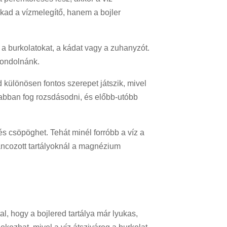
ukad a vízmelegítő, hanem a bojler
a burkolatokat, a kádat vagy a zuhanyzót.
gondolnánk.
d különösen fontos szerepet játszik, mivel
rsabban fog rozsdásodni, és előbb-utóbb
s csöpöghet. Tehát minél forróbb a víz a
máncozott tartályoknál a magnézium
al, hogy a bojlered tartálya már lyukas,