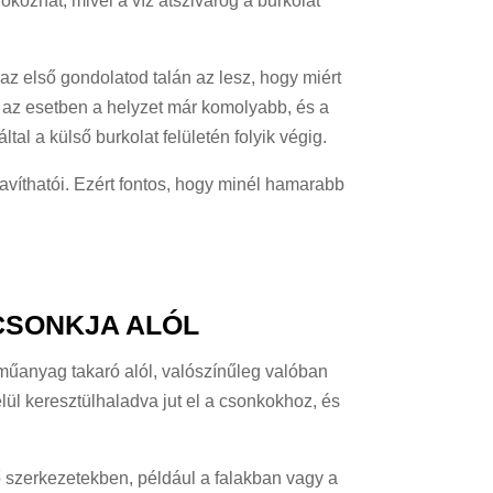
 okozhat, mivel a víz átszivárog a burkolat
 az első gondolatod talán az lesz, hogy miért
 az esetben a helyzet már komolyabb, és a
által a külső burkolat felületén folyik végig.
javíthatói. Ezért fontos, hogy minél hamarabb
 CSONKJA ALÓL
műanyag takaró alól, valószínűleg valóban
belül keresztülhaladva jut el a csonkokhoz, és
ő szerkezetekben, például a falakban vagy a