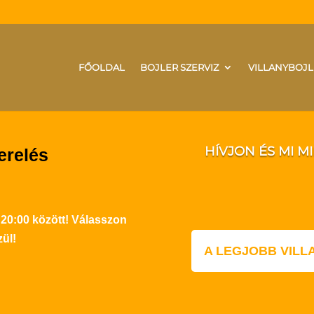
FŐOLDAL
BOJLER SZERVIZ
VILLANYBOJL
HÍVJON ÉS MI M
erelés
 20:00 között! Válasszon
ül!
A LEGJOBB VIL