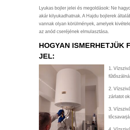
Lyukas bojler jelei és megoldások: Ne hagy
akár kilyukadhatnak. A Hajdu bojlerek által
vannak olyan körülmények, amelyek kivétel
az anód cseréjének elmulasztása.
HOGYAN ISMERHETJÜK F
JEL:
1. Vízsziv
fűtőszálná
2. Vízsziv
zárlatot o
3. Vízsziv
tőcsavarjá
4. Vízsziv