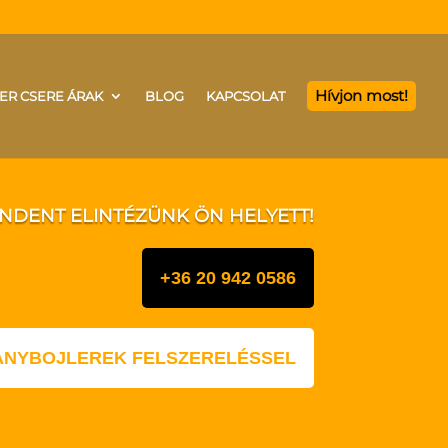
Hívjon most!
ER CSERE ÁRAK
BLOG
KAPCSOLAT
INDENT ELINTÉZÜNK ÖN HELYETT!
+36 20 942 0586
LANYBOJLEREK FELSZERELÉSSEL