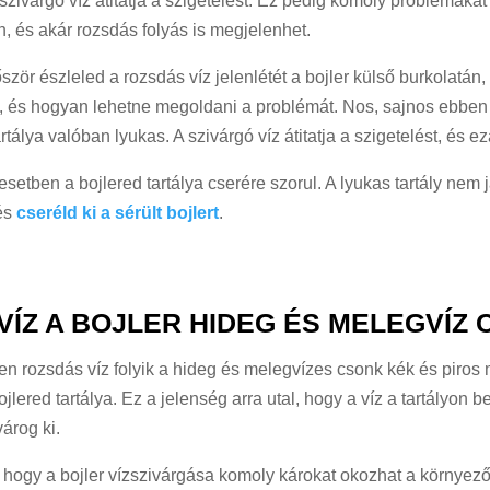
 szivárgó víz átitatja a szigetelést. Ez pedig komoly problémákat
in, és akár rozsdás folyás is megjelenhet.
ször észleled a rozsdás víz jelenlétét a bojler külső burkolatán,
z, és hogyan lehetne megoldani a problémát. Nos, sajnos ebben
rtálya valóban lyukas. A szivárgó víz átitatja a szigetelést, és ez
setben a bojlered tartálya cserére szorul. A lyukas tartály nem 
 és
cseréld ki a sérült bojlert
.
VÍZ A BOJLER HIDEG ÉS MELEGVÍZ
 rozsdás víz folyik a hideg és melegvízes csonk kék és piros 
ojlered tartálya. Ez a jelenség arra utal, hogy a víz a tartályon 
árog ki.
 hogy a bojler vízszivárgása komoly károkat okozhat a környez