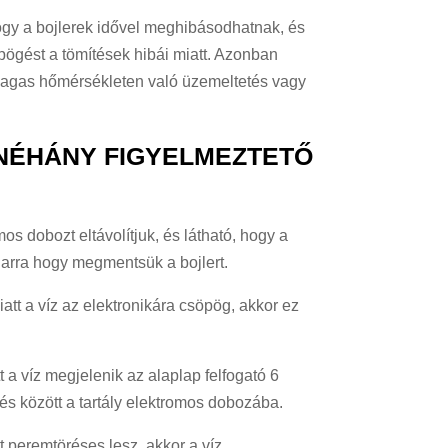
ogy a bojlerek idővel meghibásodhatnak, és
pögést a tömítések hibái miatt. Azonban
 magas hőmérsékleten való üzemeltetés vagy
 NÉHÁNY FIGYELMEZTETŐ
s dobozt eltávolítjuk, és látható, hogy a
 arra hogy megmentsük a bojlert.
att a víz az elektronikára csöpög, akkor ez
t a víz megjelenik az alaplap felfogató 6
elés között a tartály elektromos dobozába.
tt peremtöréses lesz, akkor a víz