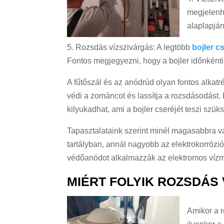
megjelenhe
alaplapján
5. Rozsdás vízszivárgás: A legtöbb
bojler c
Fontos megjegyezni, hogy a bojler időnként
A fűtőszál és az anódrúd olyan fontos alkatr
védi a zománcot és lassítja a rozsdásodást.
kilyukadhat, ami a bojler cseréjét teszi szü
Tapasztalataink szerint minél magasabbra va
tartályban, annál nagyobb az elektrokorrózió
védőanódot alkalmazzák az elektromos vízm
MIÉRT FOLYIK ROZSDÁS
Amikor a r