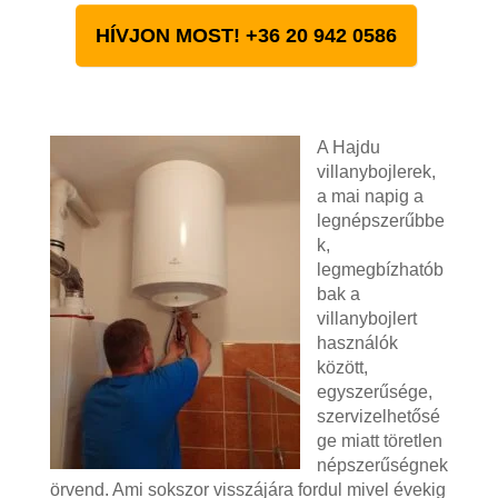
HÍVJON MOST! +36 20 942 0586
A Hajdu
villanybojlerek,
a mai napig a
legnépszerűbbe
k,
legmegbízhatób
bak a
villanybojlert
használók
között,
egyszerűsége,
szervizelhetősé
ge miatt töretlen
népszerűségnek
örvend. Ami sokszor visszájára fordul mivel évekig