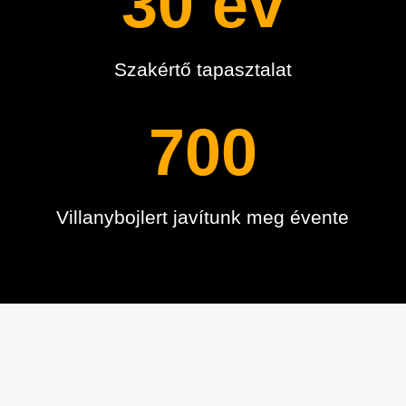
30 év
Szakértő tapasztalat
700
Villanybojlert javítunk meg évente