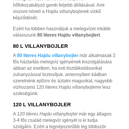
hőfokszabályzó gomb feljebb állításával. Ami
viszont növeli a Hajdu villanybojlerek vízkő
képződését.
Ezért ha többen használjuk a melegvízet inkább
válasszunk
80 literes Hajdu villanybojlert
.
80 L VILLANYBOJLER
A
80 literes Hajdu villanybojler
már alkalmasak 2
fős háztartás melegvíz igényének kiszolgálására
abban az esetben, ha esti tisztálkodásunkat
zuhanyzással biztosítjuk. amennyiben kádban
szeretnénk ejtőzni és áztatni magunkat, nagyobb
vízhozamú 120 literes Hajdu villanybojlerre lesz
szükségünk.
120 L VILLANYBOJLER
A
120 literes Hajdu villanybojler
már egy átlagos
3-4 fős család melegvíz igényét is ki tudja
szolgálni. Ezért a legnépszerűbb leg többször