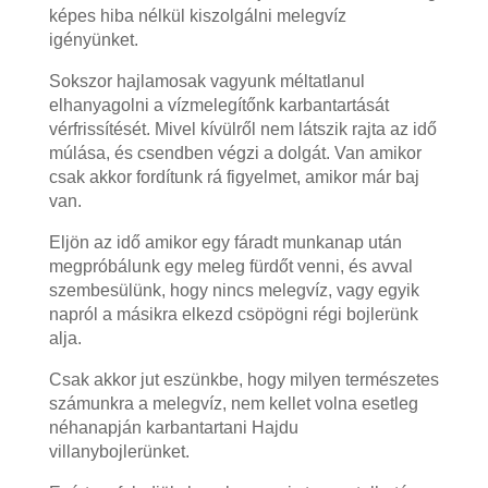
képes hiba nélkül kiszolgálni melegvíz
igényünket.
Sokszor hajlamosak vagyunk méltatlanul
elhanyagolni a vízmelegítőnk karbantartását
vérfrissítését. Mivel kívülről nem látszik rajta az idő
múlása, és csendben végzi a dolgát. Van amikor
csak akkor fordítunk rá figyelmet, amikor már baj
van.
Eljön az idő amikor egy fáradt munkanap után
megpróbálunk egy meleg fürdőt venni, és avval
szembesülünk, hogy nincs melegvíz, vagy egyik
napról a másikra elkezd csöpögni régi bojlerünk
alja.
Csak akkor jut eszünkbe, hogy milyen természetes
számunkra a melegvíz, nem kellet volna esetleg
néhanapján karbantartani Hajdu
villanybojlerünket.