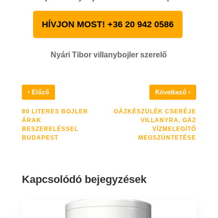
HÍVJON MOST! +36 20 942 0586
Nyári Tibor villanybojler szerelő
‹
›
Előző
Következő
80 LITERES BOJLER
GÁZKÉSZÜLÉK CSERÉJE
ÁRAK
VILLANYRA, GÁZ
BESZERELÉSSEL
VÍZMELEGÍTŐ
BUDAPEST
MEGSZÜNTETÉSE
Kapcsolódó bejegyzések