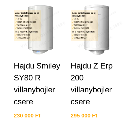
Hajdu Smiley
Hajdu Z Erp
SY80 R
200
villanybojler
villanybojler
csere
csere
230 000
Ft
295 000
Ft