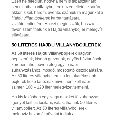
Ezért ne feledjük, hogyha nem is tapasztalható
semmi hiba a villanybojlerek üzemeltetése során,
akkor is két, három, évente, szánjuk rá magunkat a
Hajdu villanybojlerek
karbantartására,
vízkőtelenítésére. Ha ezt megtesszük, hosszú
távon számíthatunk a Hajdu villanybojler melegvíz
ellátására.
50 LITERES HAJDU VILLANYBOJLEREK
Az
50 literes Hajdu villanybojlerek
nagyon
népszerűek, kisebb garzonok, egyfős háztartások
körében ahol bőven elég egy fő napi
zuhanyzásához, mosdó, mosogató kiszolgálására.
Az 50 literes villanybojlerek a legtakarékosabb
bojlerek közé tartoznak mivel nem kell napi
szinten 100 – 120 liter melegvízet termelni.
Ha kis lakásban egy, vagy max két fő zuhanyzás
igényét kell biztosítani, választhatunk 50 literes
villanybojlert. Az 50 literes villanybojlerek
melegvíz hozamát növelni tudjuk a