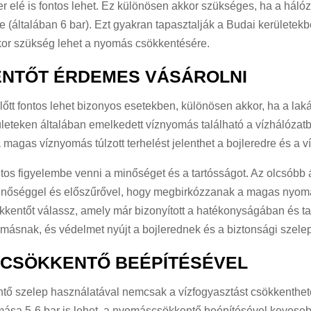
 elé is fontos lehet. Ez különösen akkor szükséges, ha a háló
ke (általában 6 bar). Ezt gyakran tapasztalják a Budai kerületek
kor szükség lehet a nyomás csökkentésére.
NTŐT ÉRDEMES VÁSÁROLNI
őtt fontos lehet bizonyos esetekben, különösen akkor, ha a lak
ületeken általában emelkedett víznyomás található a vízhálózatba
gas víznyomás túlzott terhelést jelenthet a bojleredre és a ví
tos figyelembe venni a minőséget és a tartósságot. Az olcsób
nőséggel és előszűrővel, hogy megbirkózzanak a magas nyomáss
kkentőt válassz, amely már bizonyított a hatékonyságában és 
omásnak, és védelmet nyújt a bojlerednek és a biztonsági szel
SCSÖKKENTŐ BEÉPÍTÉSÉVEL
ő szelep használatával nemcsak a vízfogyasztást csökkenthete
omása 5-6 bar is lehet, a nyomáscsökkentő beépítésével keveseb