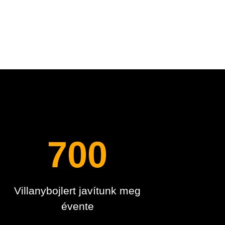
n
700
Villanybojlert javítunk meg
évente