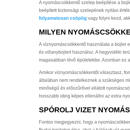
A nyomáscsökkentő szelep beépítése a bojler
beépített biztonsági szelepének nyitási érté
folyamatosan csöpög
vagy folyni kezd, ak
MILYEN NYOMÁSCSÖKKE
A víznyomáscsökkentő használata a bojler el
és villanybojlert használsz. A hegyvidéki ter
magasabban lévő épületekbe. Azonban ez a ma
Amikor víznyomáscsökkentőt választasz, fon
általában nem rendelkeznek a szükséges mi
minőségű és előszűrővel ellátott nyomáscsö
hosszabb ideig képes ellenállni az extra ny
SPÓROLJ VIZET NYOMÁ
Fontos megjegyezni, hogy a nyomáscsökkent
Budai területen élsz, ahol a hálózati víz ny