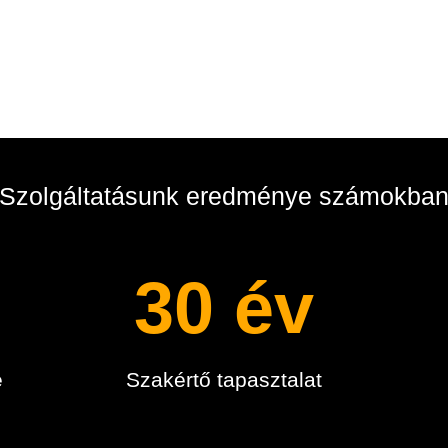
Szolgáltatásunk eredménye számokba
30 év
e
Szakértő tapasztalat