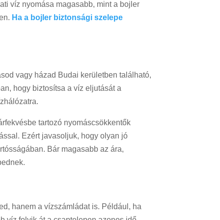
zati víz nyomása magasabb, mint a bojler
ben.
Ha a bojler biztonsági szelepe
ásod vagy házad Budai kerületben található,
n, hogy biztosítsa a víz eljutását a
zhálózatra.
b árfekvésbe tartozó nyomáscsökkentők
al. Ezért javasoljuk, hogy olyan jó
tartósságában. Bár magasabb az ára,
epednek.
d, hanem a vízszámládat is. Például, ha
b víz folyik át a csaptelepen azonos idő