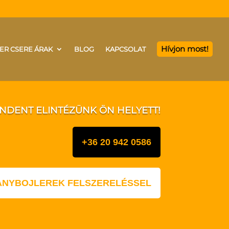
Hívjon most!
ER CSERE ÁRAK
BLOG
KAPCSOLAT
INDENT ELINTÉZÜNK ÖN HELYETT!
+36 20 942 0586
LANYBOJLEREK FELSZERELÉSSEL