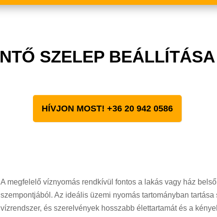
TŐ SZELEP BEÁLLÍTÁSA
HÍVJON MOST! +36 20 942 0586
A megfelelő víznyomás rendkívül fontos a lakás vagy ház bel
szempontjából. Az ideális üzemi nyomás tartományban tartása s
vízrendszer, és szerelvények hosszabb élettartamát és a kénye