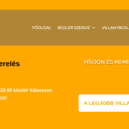
FŐOLDAL
BOJLER SZERVIZ
VILLANYBOJL
HÍVJON ÉS MI M
erelés
 20:00 között! Válasszon
ül!
A LEGJOBB VIL