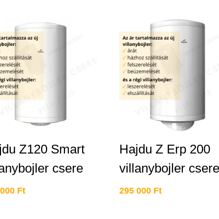
jdu Z120 Smart
Hajdu Z Erp 200
lanybojler csere
villanybojler cser
 000
Ft
295 000
Ft