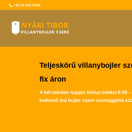
+36 20 942 0586
Teljeskörű villanybojler sz
fix áron
A hét minden napján hívhat minket 8:00 –
kedvező árú bojler csere csomagjaink köz