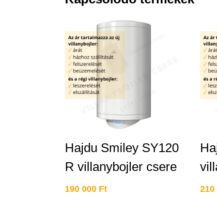
Hajdu Smiley SY120
Ha
R villanybojler csere
vil
190 000
Ft
210