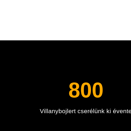
800
Villanybojlert cserélünk ki évent