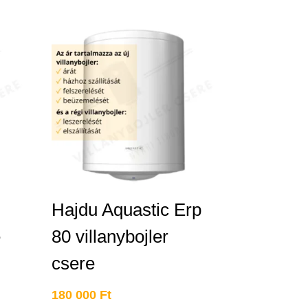
Hajdu Aquastic Erp
e
80 villanybojler
csere
180 000
Ft