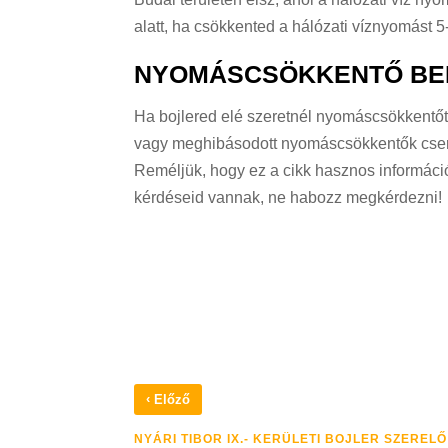
alatt, ha csökkented a hálózati víznyomást 5-
NYOMÁSCSÖKKENTŐ BEÉ
Ha bojlered elé szeretnél nyomáscsökkentőt b
vagy meghibásodott nyomáscsökkentők cseréj
Reméljük, hogy ez a cikk hasznos informáci
kérdéseid vannak, ne habozz megkérdezni!
‹
Előző
NYÁRI TIBOR IX.- KERÜLETI BOJLER SZERELŐ