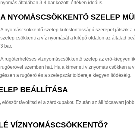
nyomás általában 3-4 bar közötti értéken ideális.
A NYOMÁSCSÖKKENTŐ SZELEP M
A nyomáscsökkentő szelep kulcsfontosságú szerepet játszik a 
szelep csökkenti a víz nyomását a kilépő oldalon az általad beál
3 bar.
A rugóterheléses víznyomáscsökkentő szelep az erő-kiegyenlíté
rugóerővel szemben hat. Ha a kimeneti víznyomás csökken a víz
észen a rugóerő és a szelepszár tolóereje kiegyenlítődéséig.
LEP BEÁLLÍTÁSA
először távolítsd el a zárókupakot. Ezután az állítócsavart job
ELÉ VÍZNYOMÁSCSÖKKENTŐ?