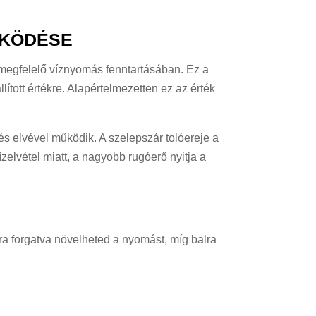
ŰKÖDÉSE
megfelelő víznyomás fenntartásában. Ez a
lított értékre. Alapértelmezetten ez az érték
s elvével működik. A szelepszár tolóereje a
elvétel miatt, a nagyobb rugóerő nyitja a
bra forgatva növelheted a nyomást, míg balra