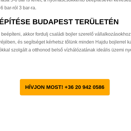
6 bar-ról 3 bar-ra.
PÍTÉSE BUDAPEST TERÜLETÉN
eépíteni, akkor fordulj családi bojler szerelő vállalkozásokhoz
ében, és segítséget kérhetsz tőlünk minden Hajdu bojlerrel k
ókkal szolgált a otthonod belső vízhálózatának ideális üzemi 
HÍVJON MOST! +36 20 942 0586