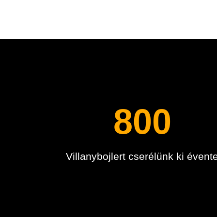
800
Villanybojlert cserélünk ki évent