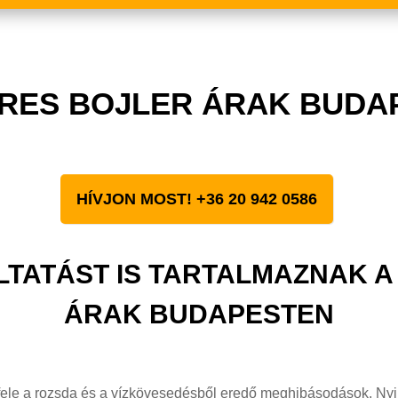
TERES BOJLER ÁRAK BUDA
HÍVJON MOST! +36 20 942 0586
TATÁST IS TARTALMAZNAK A 
ÁRAK BUDAPESTEN
fele a rozsda és a vízkövesedésből eredő meghibásodások. Ny