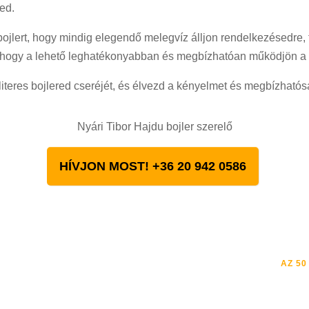
red.
ojlert, hogy mindig elegendő melegvíz álljon rendelkezésedre, 
, hogy a lehető leghatékonyabban és megbízhatóan működjön a 
teres bojlered cseréjét, és élvezd a kényelmet és megbízhatósá
Nyári Tibor Hajdu bojler szerelő
HÍVJON MOST! +36 20 942 0586
AZ 50