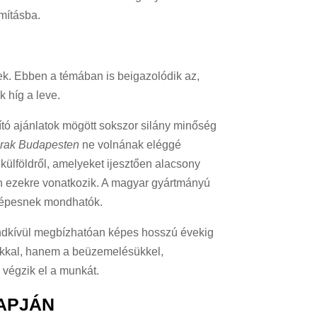
mításba.
ek. Ebben a témában is beigazolódik az,
 híg a leve.
tó ajánlatok mögött sokszor silány minőség
 árak Budapesten
ne volnának eléggé
ülföldről, amelyeket ijesztően alacsony
en ezekre vonatkozik. A magyar gyártmányú
yképesnek mondhatók.
ndkívül megbízhatóan képes hosszú évekig
ukkal, hanem a beüzemelésükkel,
 végzik el a munkát.
NAPJÁN