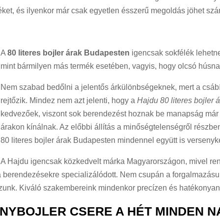
ket, és ilyenkor már csak egyetlen ésszerű megoldás jöhet szá
A
80 literes bojler árak Budapesten
igencsak sokfélék lehetn
mint bármilyen más termék esetében, vagyis, hogy olcsó húsnak
Nem szabad bedőlni a jelentős árkülönbségeknek, mert a csábí
rejtőzik. Mindez nem azt jelenti, hogy a
Hajdu 80 literes bojler
kedvezőek, viszont sok berendezést hoznak be manapság már k
árakon kínálnak. Az előbbi állítás a minőségtelenségről részb
80 literes bojler árak Budapesten mindennel együtt is versen
A Hajdu igencsak közkedvelt márka Magyarországon, mivel re
 a berendezésekre specializálódott. Nem csupán a forgalmazás
kozunk. Kiváló szakembereink mindenkor precízen és hatékonyan
LANYBOJLER CSERE A HÉT MINDEN 