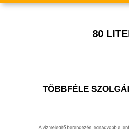
80 LI
TÖBBFÉLE SZOLGÁL
A vízmelegítő berendezés legnagyobb ellen