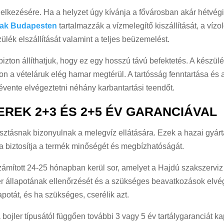
delkezésére. Ha a helyzet úgy kívánja a fővárosban akár hétvé
 árak Budapesten
tartalmazzák a vízmelegítő kiszállítását, a víz
ülék elszállítását valamint a teljes beüzemelést.
bizton állíthatjuk, hogy ez egy hosszú távú befektetés. A készü
 a vételáruk elég hamar megtérül. A tartósság fenntartása és
ente elvégeztetni néhány karbantartási teendőt.
EREK 2+3 ÉS 2+5 ÉV GARANCIÁVAL
lasztásnak bizonyulnak a melegvíz ellátására. Ezek a hazai gyárt
a biztosítja a termék minőségét és megbízhatóságát.
számított 24-25 hónapban kerül sor, amelyet a Hajdú szakszerviz
jler állapotának ellenőrzését és a szükséges beavatkozások elv
potát, és ha szükséges, cserélik azt.
bojler típusától függően további 3 vagy 5 év tartálygaranciát ka