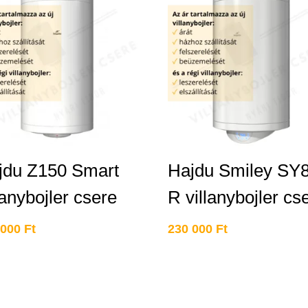
jdu Z150 Smart
Hajdu Smiley SY
lanybojler csere
R villanybojler cs
 000
Ft
230 000
Ft