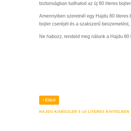
biztonságban tudhatod az új 80 literes bojle
Amennyiben szeretnél egy Hajdu 80 literes b
bojler cseréjét és a szakszerű beüzemelést
Ne habozz, rendeld meg nálunk a Hajdu 80 li
‹
Előző
HAJDU KISBOJLER 5-10 LITERES KIVITELBEN