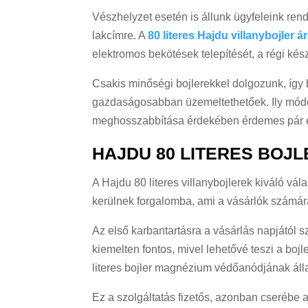
Vészhelyzet esetén is állunk ügyfeleink ren
lakcímre. A
80 literes Hajdu villanybojler
elektromos bekötések telepítését, a régi kész
Csakis minőségi bojlerekkel dolgozunk, így 
gazdaságosabban üzemeltethetőek. Ily módon
meghosszabbítása érdekében érdemes pár év
HAJDU 80 LITERES BOJL
A Hajdu 80 literes villanybojlerek kiváló vá
kerülnek forgalomba, ami a vásárlók számár
Az első karbantartásra a vásárlás napjától 
kiemelten fontos, mivel lehetővé teszi a bo
literes bojler magnézium védőanódjának álla
Ez a szolgáltatás fizetős, azonban cserébe a 