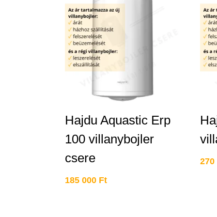
Hajdu Aquastic Erp
Ha
100 villanybojler
vil
csere
270
185 000
Ft