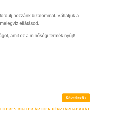
fordulj hozzánk bizalommal. Vállaljuk a
melegvíz ellátásod.
got, amit ez a minőségi termék nyújt!
›
Következő
 LITERES BOJLER ÁR IGEN PÉNZTÁRCABARÁT