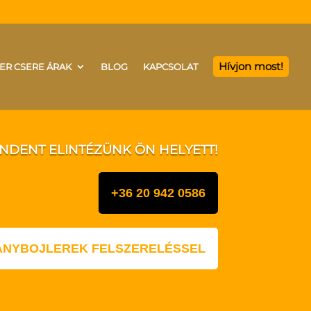
Hívjon most!
ER CSERE ÁRAK
BLOG
KAPCSOLAT
INDENT ELINTÉZÜNK ÖN HELYETT!
+36 20 942 0586
LANYBOJLEREK FELSZERELÉSSEL