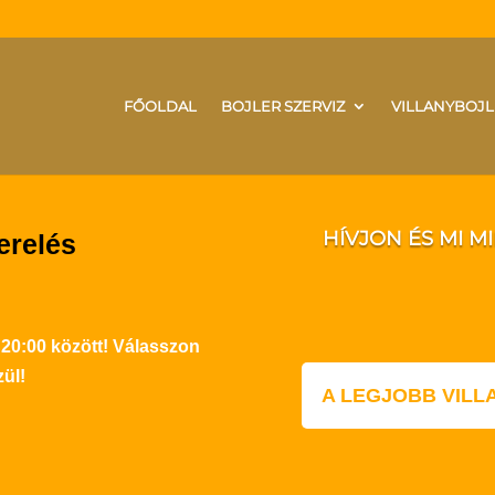
FŐOLDAL
BOJLER SZERVIZ
VILLANYBOJL
HÍVJON ÉS MI M
erelés
 20:00 között! Válasszon
ül!
A LEGJOBB VIL