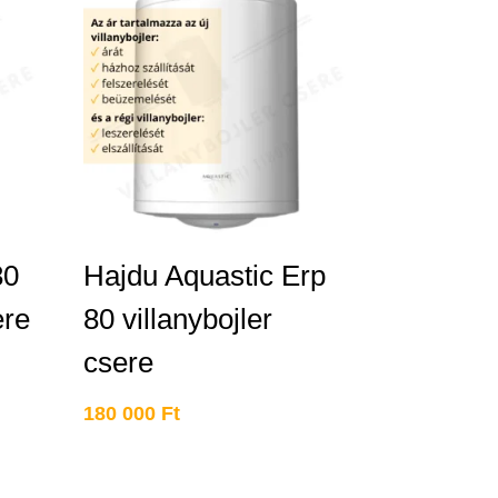
80
Hajdu Aquastic Erp
ere
80 villanybojler
csere
180 000
Ft