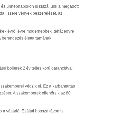
gi és ünnepnapokon is kiszállunk a megadott
oldali szerelvények beszerelését, az
lékek évről évre modernebbek, tehát egyre
 a berendezés élettartamának
ású bojlerek 2 év teljes körű garanciával
 szakemberei végzik el. Ez a karbantartás
égzését. A szakemberek ellenőrzik az 80
p a vásárló. Ezáltal hosszú távon is