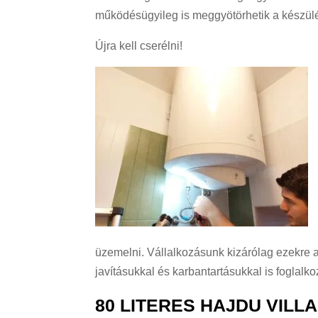
működésügyileg is meggyötörhetik a készülé
Újra kell cserélni!
üzemelni. Vállalkozásunk kizárólag ezekre
javításukkal és karbantartásukkal is foglal
80 LITERES HAJDU VIL