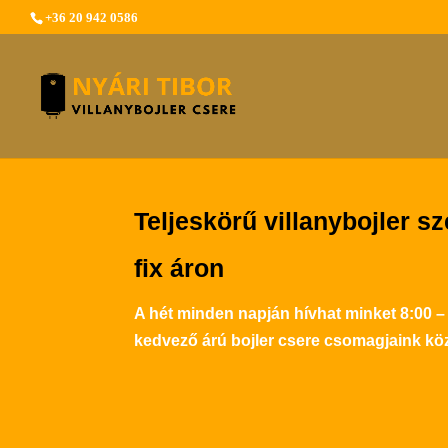
+36 20 942 0586
Teljeskörű villanybojler sz
fix áron
A hét minden napján hívhat minket 8:00 –
kedvező árú bojler csere csomagjaink köz