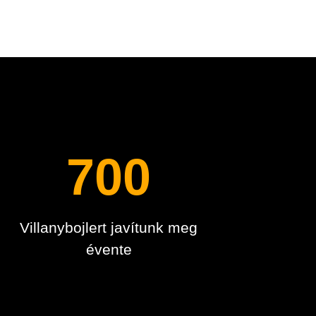
n
700
Villanybojlert javítunk meg
évente