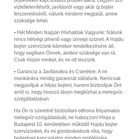
bojlerekkel kapcsolatos problémákra. Legyen szó
vízkőtelenítésről, javításról vagy akár új bojler
felszereléséről, nálunk mindent megtalál, amire
szüksége lehet.
• Hét Minden Napján Hívhatóak Vagyunk: Nálunk
nincs hétvégi pihenő vagy ünnepi szünet. A Hajdu
bojler szervízünk bármikor rendelkezésére áll,
hogy segítsen Önnek, amikor szüksége van rá.
Csak hívjon minket, és mi ott leszünk.
• Garancia a Javításokra és Cserékre: A mi
munkánkra mindig garanciát vállalunk. Nemcsak
megjavítjuk a hibás bojlert, hanem biztosítjuk Önt
arról is, hogy hosszú távon megbízhat a melegvíz-
szolgáltatásban.
Ha Ön is szeretné biztosítani otthona folyamatos
melegvíz-szolgáltatását, ne habozzon! Hívja a
Budapest 10. kerületében működő Hajdu bojler
szervízünket, és mi gondoskodunk róla, hogy
bojlerével kapcsolatos minden problémája