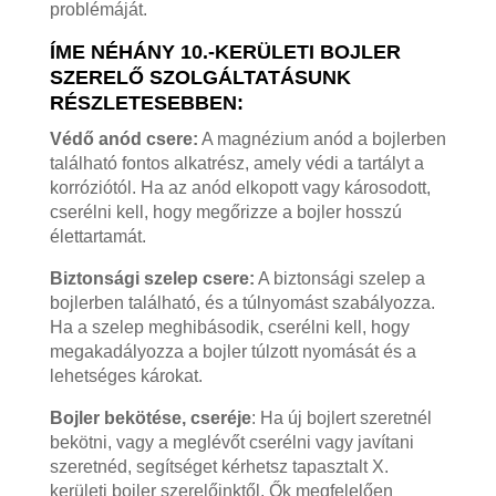
problémáját.
ÍME NÉHÁNY 10.-KERÜLETI BOJLER
SZERELŐ SZOLGÁLTATÁSUNK
RÉSZLETESEBBEN:
Védő anód csere:
A magnézium anód a bojlerben
található fontos alkatrész, amely védi a tartályt a
korróziótól. Ha az anód elkopott vagy károsodott,
cserélni kell, hogy megőrizze a bojler hosszú
élettartamát.
Biztonsági szelep csere:
A biztonsági szelep a
bojlerben található, és a túlnyomást szabályozza.
Ha a szelep meghibásodik, cserélni kell, hogy
megakadályozza a bojler túlzott nyomását és a
lehetséges károkat.
Bojler bekötése, cseréje
: Ha új bojlert szeretnél
bekötni, vagy a meglévőt cserélni vagy javítani
szeretnéd, segítséget kérhetsz tapasztalt X.
kerületi bojler szerelőinktől. Ők megfelelően