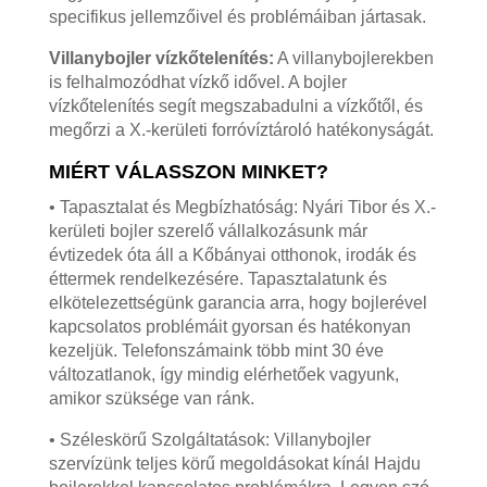
specifikus jellemzőivel és problémáiban jártasak.
Villanybojler vízkőtelenítés:
A villanybojlerekben
is felhalmozódhat vízkő idővel. A bojler
vízkőtelenítés segít megszabadulni a vízkőtől, és
megőrzi a X.-kerületi forróvíztároló hatékonyságát.
MIÉRT VÁLASSZON MINKET?
• Tapasztalat és Megbízhatóság: Nyári Tibor és X.-
kerületi bojler szerelő vállalkozásunk már
évtizedek óta áll a Kőbányai otthonok, irodák és
éttermek rendelkezésére. Tapasztalatunk és
elkötelezettségünk garancia arra, hogy bojlerével
kapcsolatos problémáit gyorsan és hatékonyan
kezeljük. Telefonszámaink több mint 30 éve
változatlanok, így mindig elérhetőek vagyunk,
amikor szüksége van ránk.
• Széleskörű Szolgáltatások: Villanybojler
szervízünk teljes körű megoldásokat kínál Hajdu