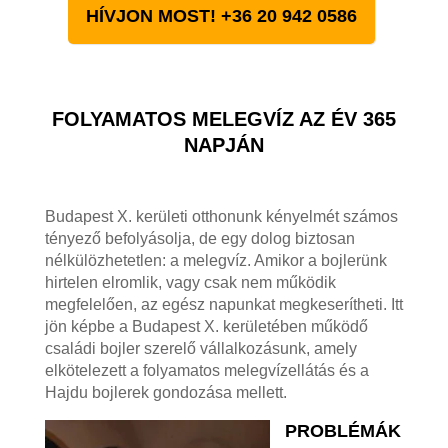
HÍVJON MOST! +36 20 942 0586
FOLYAMATOS MELEGVÍZ AZ ÉV 365
NAPJÁN
Budapest X. kerületi otthonunk kényelmét számos
tényező befolyásolja, de egy dolog biztosan
nélkülözhetetlen: a melegvíz. Amikor a bojlerünk
hirtelen elromlik, vagy csak nem működik
megfelelően, az egész napunkat megkeserítheti. Itt
jön képbe a Budapest X. kerületében működő
családi bojler szerelő vállalkozásunk, amely
elkötelezett a folyamatos melegvízellátás és a
Hajdu bojlerek gondozása mellett.
PROBLÉMÁK