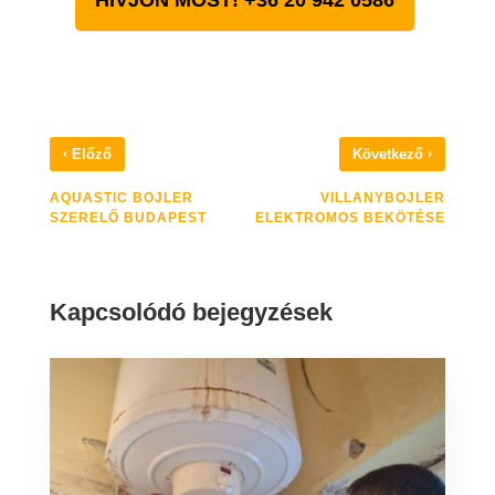
HÍVJON MOST! +36 20 942 0586
‹
›
Előző
Következő
AQUASTIC BOJLER
VILLANYBOJLER
SZERELŐ BUDAPEST
ELEKTROMOS BEKÖTÉSE
Kapcsolódó bejegyzések