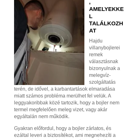
,
AMELYEKKE
L
TALÁLKOZH
AT
Hajdu
villanybojlerei
remek
választásnak
bizonyulnak a
melegvíz-
szolgáltatás
terén, de idővel, a karbantartások elmaradása
miatt számos probléma merülhet fel velük. A
leggyakoribbak közé tartozik, hogy a bojler nem
termel megfelelően meleg vizet, vagy akár
egyáltalán nem működik.
Gyakran előfordul, hogy a bojler zárlatos, és
ezáltal leveri a biztosítékot, ami megnehezíti a