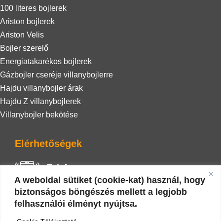
100 literes bojlerek
Ariston bojlerek
Ariston Velis
Bojler szerelő
Energiatakarékos bojlerek
Gázbojler cseréje villanybojlerre
Hajdu villanybojler árak
Hajdu Z villanybojlerek
Villanybojler bekötése
Elérhetőségek
Telefon
A weboldal sütiket (cookie-kat) használ, hogy
+36 20 942 0586
biztonságos böngészés mellett a legjobb
felhasználói élményt nyújtsa.
E-mail