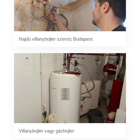
Hajdú villanybojler szerviz Budapest
Villanybojler vagy gázbojler