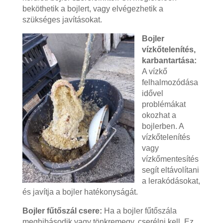
beköthetik a bojlert, vagy elvégezhetik a
szükséges javításokat.
Bojler
vízkőtelenítés,
karbantartása:
A vízkő
felhalmozódása
idővel
problémákat
okozhat a
bojlerben. A
vízkőtelenítés
vagy
vízkőmentesítés
segít eltávolítani
a lerakódásokat,
és javítja a bojler hatékonyságát.
Bojler fűtőszál csere:
Ha a bojler fűtőszála
meghibásodik vagy tönkremegy, cserélni kell. Ez