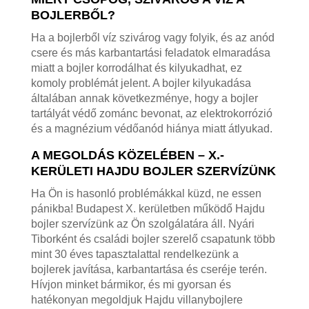
BOJLERBŐL?
Ha a bojlerből víz szivárog vagy folyik, és az anód
csere és más karbantartási feladatok elmaradása
miatt a bojler korrodálhat és kilyukadhat, ez
komoly problémát jelent. A bojler kilyukadása
általában annak következménye, hogy a bojler
tartályát védő zománc bevonat, az elektrokorrózió
és a magnézium védőanód hiánya miatt átlyukad.
A MEGOLDÁS KÖZELÉBEN – X.-
KERÜLETI HAJDU BOJLER SZERVÍZÜNK
Ha Ön is hasonló problémákkal küzd, ne essen
pánikba! Budapest X. kerületben működő Hajdu
bojler szervízünk az Ön szolgálatára áll. Nyári
Tiborként és családi bojler szerelő csapatunk több
mint 30 éves tapasztalattal rendelkezünk a
bojlerek javítása, karbantartása és cseréje terén.
Hívjon minket bármikor, és mi gyorsan és
hatékonyan megoldjuk Hajdu villanybojlere