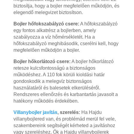
biztosítja, hogy a bojler megfelelően működjön, és
elegendő melegvizet biztosítson.
Bojler hőfokszabályzó csere:
A hőfokszabályzó
egy fontos alkatrész a bojlerben, amely
szabályozza a víz hőmérsékletét. Ha a
hőfokszabályzó meghibásodik, cserélni kell, hogy
megfelelően működjön a bojler.
Bojler hőkorlátozó csere:
A bojler hőkorlátozó
retesze kulcsfontosságú a biztonságos
működéshez. A 110 fok körüli kioldási határ
gondoskodik a melegvíz biztonságos
használatáról és balesetek elkerüléséről.
Rendszeres ellenőrzés és karbantartás javasolt a
hatékony működés érdekében.
Villanybojler javítás
, szerelés:
Ha Hajdu
villanybojlered van, és problémád merül fel vele,
szakembereink segítségét kérheted a javításhoz
vagy szereléshez. Ők a Hajdu villanybojlerek