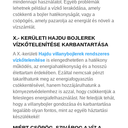
mindennapi használatot. Egyéb problémák
lehetnek például a vízkő lerakódása, amely
csökkenti a bojler hatékonyságát, vagy a
csöpögés, amely pazarolja az energiát és növeli a
vízszámlát.
X.- KERÜLETI HAJDU BOJLEREK
VÍZKŐTELENÍTÉSE KARBANTARTÁSA
A X.-kerületi
Hajdu villanybojlerek rendszeres
vízkőtelenítése
is elengedhetetlen a hatékony
működés, az energiahatékonyság és a hosszú
élettartam érdekében. Ezáltal nemcsak pénzt
takaríthatunk meg az energiafogyasztás
csökkentésével, hanem hozzájárulhatunk a
környezetvédelemhez is azzal, hogy csökkentjük a
felesleges energiafelhasználást. Ne feledjük tehát,
hogy a villanybojler gondozása és karbantartása
legalább olyan fontos, mint az egyéb háztartási
készülékeké!
MIÉRT CSÖPÖG, SZIVÁROG A VÍZ A