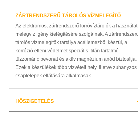
ZÁRTRENDSZERŰ TÁROLÓS VÍZMELEGÍTŐ
Az elektromos, zártrendszerű forróvíztárolók a használat
melegvíz igény kielégítésére szolgálnak. A zártrendszer
tárolós vízmelegítők tartálya acéllemezből készül, a
korrózió elleni védelmet speciális, titán tartalmú
tűzzománc bevonat és aktív magnézium anód biztosítja.
Ezek a készülékek több vízvételi hely, illetve zuhanyzós
csaptelepek ellátására alkalmasak.
HŐSZIGETELÉS