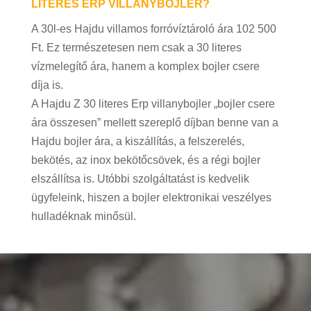
LITERES ERP VILLANYBOJLER?
A 30l-es Hajdu villamos forróvíztároló ára 102 500
Ft. Ez természetesen nem csak a 30 literes
vízmelegítő ára, hanem a komplex bojler csere
díja is.
A Hajdu Z 30 literes Erp villanybojler „bojler csere
ára összesen” mellett szereplő díjban benne van a
Hajdu bojler ára, a kiszállítás, a felszerelés,
bekötés, az inox bekötőcsövek, és a régi bojler
elszállítsa is. Utóbbi szolgáltatást is kedvelik
ügyfeleink, hiszen a bojler elektronikai veszélyes
hulladéknak minősül.