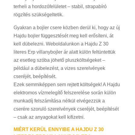
terheli a hordozófelületet – stabil, strapabíró
rögzítés szükségeltetik.
Gyakran a bojler csere közben derül ki, hogy az új
Hajdu bojler függesztését meg kell erősíteni, át
kell dübelezni. Weboldalunkon a Hajdu Z 30
literes Erp villanybojler ár alatt külön feltüntettük
az esetleg szóba jöhető pluszköltségeket –
például a dübelezést, a vizes szerelvények
cseréjét, beépítését.
Ezek semmiképpen sem rejtett költségek! A Hajdu
elektromos vízmelegítő felszerelése során külön
munkadíj felszámítása nélkül elvégezzük a
cserére szoruló szerelvények cseréjét, beépítését
– csak az anyagokat kell kifizetni.
MIÉRT KERÜL ENNYIBE A HAJDU Z 30