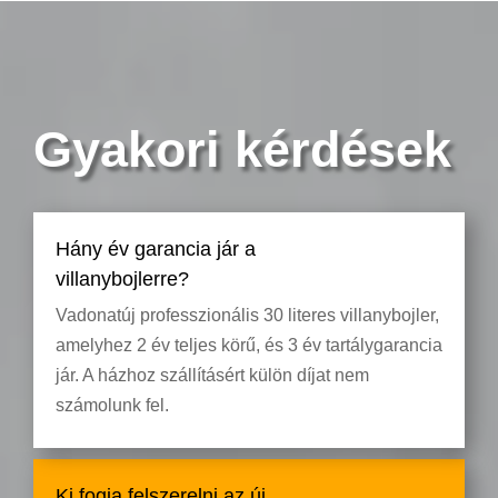
Gyakori kérdések
Hány év garancia jár a
villanybojlerre?
Vadonatúj professzionális 30 literes villanybojler,
amelyhez 2 év teljes körű, és 3 év tartálygarancia
jár. A házhoz szállításért külön díjat nem
számolunk fel.
Ki fogja felszerelni az új