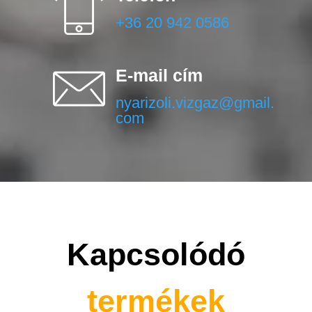
+36 20 942 0586
E-mail cím
nyarizoli.vizgaz@gmail.
com
Kapcsolódó
termékek