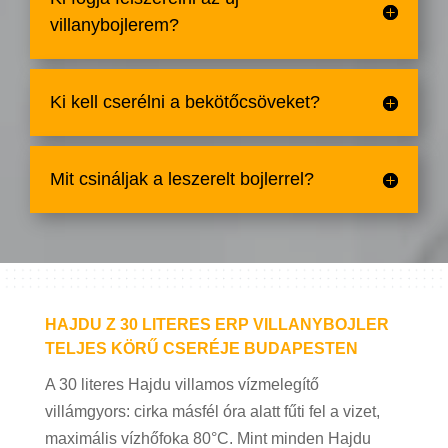
villanybojlerem?
Ki kell cserélni a bekötőcsöveket?
Mit csináljak a leszerelt bojlerrel?
HAJDU Z 30 LITERES ERP VILLANYBOJLER
TELJES KÖRŰ CSERÉJE BUDAPESTEN
A 30 literes Hajdu villamos vízmelegítő
villámgyors: cirka másfél óra alatt fűti fel a vizet,
maximális vízhőfoka 80°C. Mint minden Hajdu