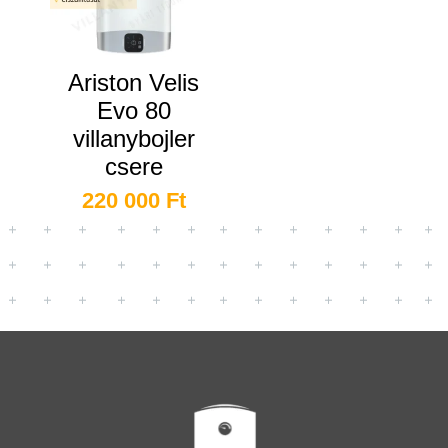
Ariston Velis
Evo 80
villanybojler
csere
220 000
Ft