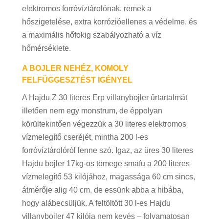
elektromos forróvíztárolónak, remek a
hőszigetelése, extra korrózióellenes a védelme, és
a maximális hőfokig szabályozható a víz
hőmérséklete.
A BOJLER NEHÉZ, KOMOLY
FELFÜGGESZTÉST IGÉNYEL
A Hajdu Z 30 literes Erp villanybojler űrtartalmát
illetően nem egy monstrum, de éppolyan
körültekintően végezzük a 30 literes elektromos
vízmelegítő cseréjét, mintha 200 l-es
forróvíztárolóról lenne szó. Igaz, az üres 30 literes
Hajdu bojler 17kg-os tömege smafu a 200 literes
vízmelegítő 53 kilójához, magassága 60 cm sincs,
átmérője alig 40 cm, de essünk abba a hibába,
hogy alábecsüljük. A feltöltött 30 l-es Hajdu
villanybojler 47 kilója nem kevés – folyamatosan