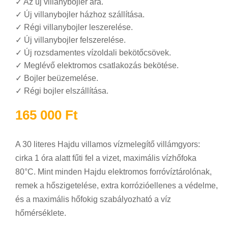
✓
Az új villanybojler ára.
✓
Új villanybojler házhoz szállítása.
✓
Régi villanybojler leszerelése.
✓
Új villanybojler felszerelése.
✓
Új rozsdamentes vízoldali bekötőcsövek.
✓
Meglévő elektromos csatlakozás bekötése.
✓
Bojler beüzemelése.
✓
Régi bojler elszállítása.
165 000
Ft
A 30 literes Hajdu villamos vízmelegítő villámgyors:
cirka 1 óra alatt fűti fel a vizet, maximális vízhőfoka
80°C. Mint minden Hajdu elektromos forróvíztárolónak,
remek a hőszigetelése, extra korrózióellenes a védelme,
és a maximális hőfokig szabályozható a víz
hőmérséklete.