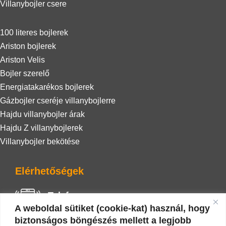
Villanybojler csere
100 literes bojlerek
Ariston bojlerek
Ariston Velis
Bojler szerelő
Energiatakarékos bojlerek
Gázbojler cseréje villanybojlerre
Hajdu villanybojler árak
Hajdu Z villanybojlerek
Villanybojler bekötése
Elérhetőségek
Telefon
A weboldal sütiket (cookie-kat) használ, hogy
+36 20 942 0586
biztonságos böngészés mellett a legjobb