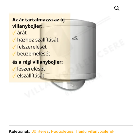
Kategóriák:
30 literes
,
Függőleges
,
Hajdu villanybojlerek