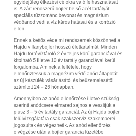
egyidejűleg étkezési célokra való felhasználását
is. A zárt rendszerű bojler belső acél tartályát
speciális tűzzománc bevonat és magnézium
védőanód védi a víz káros hatásai és a korrózió
ellen.
Ennek a kettős védelmi rendszernek köszönheti a
Hajdu villanybojler hosszú élettartalmát. Minden
Hajdu forróvíztároló 2 év teljes körű garanciával és
kitolható 5 illetve 10 év tartály garanciával kerül
forgalomba. Aminek a feltétele, hogy
ellenőriztessük a magnézim védő anód állapotát
az új készülék vásárlásától és beüzemelésétől
számított 24 – 26 hónapban.
Amennyiben az anód ellenőrzése illetve szükség
szerinti anódcsere elmarad sajnos elveszítjük a
plusz 3 – 5 év tartály garanciát. Az új Hajdu bojler
felülvizsgálatára csak szakszerviz szakemberei
jogosultak és végezhetik. Az anód ellenőrzés
elvégzése után a bojler garancia füzetébe