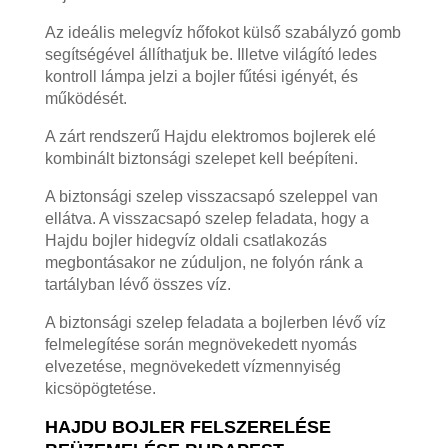
Az ideális melegvíz hőfokot külső szabályzó gomb
segítségével állíthatjuk be. Illetve világító ledes
kontroll lámpa jelzi a bojler fűtési igényét, és
működését.
A zárt rendszerű Hajdu elektromos bojlerek elé
kombinált biztonsági szelepet kell beépíteni.
A biztonsági szelep visszacsapó szeleppel van
ellátva. A visszacsapó szelep feladata, hogy a
Hajdu bojler hidegvíz oldali csatlakozás
megbontásakor ne zúduljon, ne folyón ránk a
tartályban lévő összes víz.
A biztonsági szelep feladata a bojlerben lévő víz
felmelegítése során megnövekedett nyomás
elvezetése, megnövekedett vízmennyiség
kicsöpögtetése.
HAJDU BOJLER FELSZERELÉSE