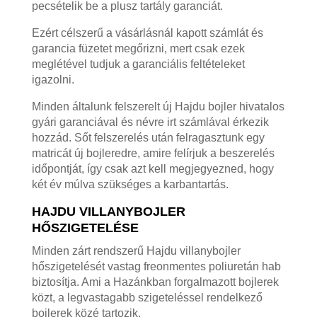
pecsételik be a plusz tartály garanciát.
Ezért célszerű a vásárlásnál kapott számlát és
garancia füzetet megőrizni, mert csak ezek
meglétével tudjuk a garanciális feltételeket
igazolni.
Minden általunk felszerelt új Hajdu bojler hivatalos
gyári garanciával és névre irt számlával érkezik
hozzád. Sőt felszerelés után felragasztunk egy
matricát új bojleredre, amire felírjuk a beszerelés
időpontját, így csak azt kell megjegyezned, hogy
két év múlva szükséges a karbantartás.
HAJDU VILLANYBOJLER
HŐSZIGETELÉSE
Minden zárt rendszerű Hajdu villanybojler
hőszigetelését vastag freonmentes poliuretán hab
biztosítja. Ami a Hazánkban forgalmazott bojlerek
közt, a legvastagabb szigeteléssel rendelkező
bojlerek közé tartozik.