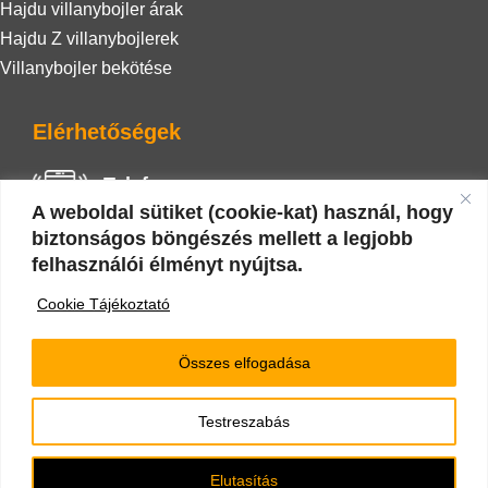
Hajdu villanybojler árak
Hajdu Z villanybojlerek
Villanybojler bekötése
Elérhetőségek
Telefon
A weboldal sütiket (cookie-kat) használ, hogy
+36 20 942 0586
biztonságos böngészés mellett a legjobb
felhasználói élményt nyújtsa.
E-mail
Cookie Tájékoztató
nyarizoli.vizgaz@gmail.com
Összes elfogadása
Testreszabás
Minden jog fenntartva 2022 © |
Impresszum
|
Cookie
tájékoztató
Elutasítás