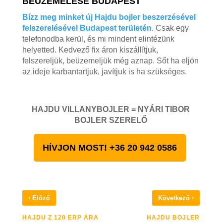
BEÜZEMELÉSE BUDAPEST
Bízz meg minket új Hajdu bojler beszerzésével
felszerelésével Budapest területén
. Csak egy
telefonodba kerül, és mi mindent elintézünk
helyetted. Kedvező fix áron kiszállítjuk,
felszereljük, beüzemeljük még aznap. Sőt ha eljön
az ideje karbantartjuk, javítjuk is ha szükséges.
HAJDU VILLANYBOJLER = NYÁRI TIBOR
BOJLER SZERELŐ
HÍVJON MOST! +36 20 942 0586
‹
›
Előző
Következő
HAJDU Z 120 ERP ÁRA
HAJDU BOJLER