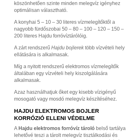
köszönhetően szinte minden melegvíz igényhez
optimálisan választható.
A konyhai 5 – 10 – 30 literes vízmelegítőktől a
nagyobb fürdőszobai 50 – 80 – 100 – 120 – 150 –
200 literes Hajdu forróvíztárólóig.
A zárt rendszerű
Hajdu bojlerek
több vízvételi hely
ellátására is alkalmasak.
Míg a nyitott rendszerű elektromos vízmelegítők
általában egy vízvételi hely kiszolgálására
alkalmasak.
Azaz használhatjuk őket egy kisebb vízigényű
mosogató vagy mosdó melegvíz készítéséhez.
HAJDU ELEKTROMOS BOJLER
KORRÓZIÓ ELLENI VÉDELME
A
Hajdu elektromos forróvíz tároló
belső tartálya
lehetővé teszi a tárolt melegvíz tisztálkodási és