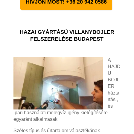
HÍVJON MOST! +36 20 942 0586
HAZAI GYÁRTÁSÚ VILLANYBOJLER
FELSZERELÉSE BUDAPEST
A
HAJD
U
BOJL
ER
házta
rtási,
és
ipari használati melegvíz-igény kielégítésére
egyaránt alkalmasak.
Széles típus és űrtartalom választékának