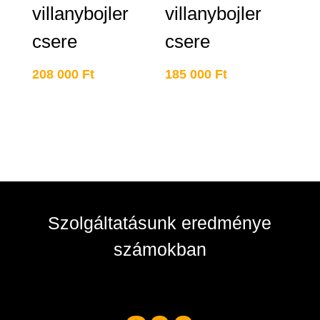
villanybojler
villanybojler
csere
csere
208 000
Ft
185 000
Ft
Szolgáltatásunk eredménye
számokban