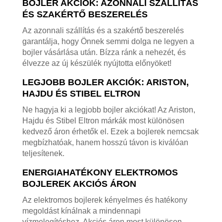
BOJLER AKCIÓK: AZONNALI SZÁLLÍTÁS
ÉS SZAKÉRTŐ BESZERELÉS
Az azonnali szállítás és a szakértő beszerelés
garantálja, hogy Önnek semmi dolga ne legyen a
bojler vásárlása után. Bízza ránk a nehezét, és
élvezze az új készülék nyújtotta előnyöket!
LEGJOBB BOJLER AKCIÓK: ARISTON,
HAJDU ÉS STIBEL ELTRON
Ne hagyja ki a legjobb bojler akciókat! Az Ariston,
Hajdu és Stibel Eltron márkák most különösen
kedvező áron érhetők el. Ezek a bojlerek nemcsak
megbízhatóak, hanem hosszú távon is kiválóan
teljesítenek.
ENERGIAHATÉKONY ELEKTROMOS
BOJLEREK AKCIÓS ÁRON
Az elektromos bojlerek kényelmes és hatékony
megoldást kínálnak a mindennapi
vízmelegítéshez. Akciós áron most különösen