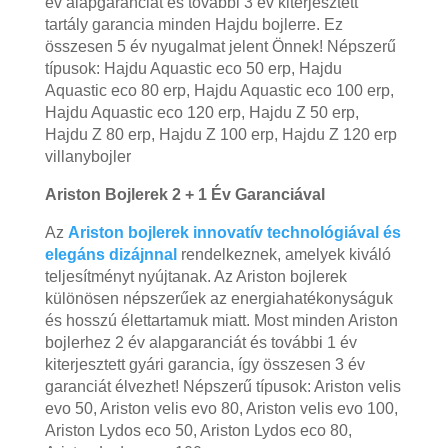
év alapgaranciát és további 3 év kiterjesztett
tartály garancia minden Hajdu bojlerre. Ez
összesen 5 év nyugalmat jelent Önnek! Népszerű
típusok: Hajdu Aquastic eco 50 erp, Hajdu
Aquastic eco 80 erp, Hajdu Aquastic eco 100 erp,
Hajdu Aquastic eco 120 erp, Hajdu Z 50 erp,
Hajdu Z 80 erp, Hajdu Z 100 erp, Hajdu Z 120 erp
villanybojler
Ariston Bojlerek 2 + 1 Év Garanciával
Az
Ariston bojlerek innovatív technológiával és
elegáns dizájnnal
rendelkeznek, amelyek kiváló
teljesítményt nyújtanak. Az Ariston bojlerek
különösen népszerűek az energiahatékonyságuk
és hosszú élettartamuk miatt. Most minden Ariston
bojlerhez 2 év alapgaranciát és további 1 év
kiterjesztett gyári garancia, így összesen 3 év
garanciát élvezhet! Népszerű típusok: Ariston velis
evo 50, Ariston velis evo 80, Ariston velis evo 100,
Ariston Lydos eco 50, Ariston Lydos eco 80,