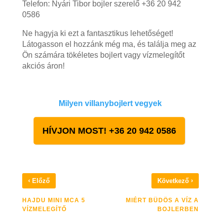
Telefon: Nyári Tibor bojler szerelő +36 20 942
0586
Ne hagyja ki ezt a fantasztikus lehetőséget!
Látogasson el hozzánk még ma, és találja meg az
Ön számára tökéletes bojlert vagy vízmelegítőt
akciós áron!
Milyen villanybojlert vegyek
HÍVJON MOST! +36 20 942 0586
‹
›
Előző
Következő
HAJDU MINI MCA 5
MIÉRT BÜDÖS A VÍZ A
VÍZMELEGÍTŐ
BOJLERBEN