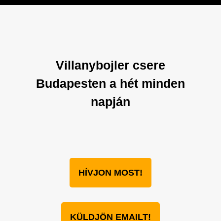
Villanybojler csere
Budapesten a hét minden
napján
HÍVJON MOST!
KÜLDJÖN EMAILT!