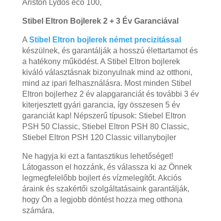
Ariston Lydos eco 100,
Stibel Eltron Bojlerek 2 + 3 Év Garanciával
A
Stibel Eltron bojlerek német precizitással
készülnek, és garantálják a hosszú élettartamot és
a hatékony működést. A Stibel Eltron bojlerek
kiváló választásnak bizonyulnak mind az otthoni,
mind az ipari felhasználásra. Most minden Stibel
Eltron bojlerhez 2 év alapgaranciát és további 3 év
kiterjesztett gyári garancia, így összesen 5 év
garanciát kap! Népszerű típusok: Stiebel Eltron
PSH 50 Classic, Stiebel Eltron PSH 80 Classic,
Stiebel Eltron PSH 120 Classic villanybojler
Ne hagyja ki ezt a fantasztikus lehetőséget!
Látogasson el hozzánk, és válassza ki az Önnek
legmegfelelőbb bojlert és vízmelegítőt. Akciós
áraink és szakértői szolgáltatásaink garantálják,
hogy Ön a legjobb döntést hozza meg otthona
számára.