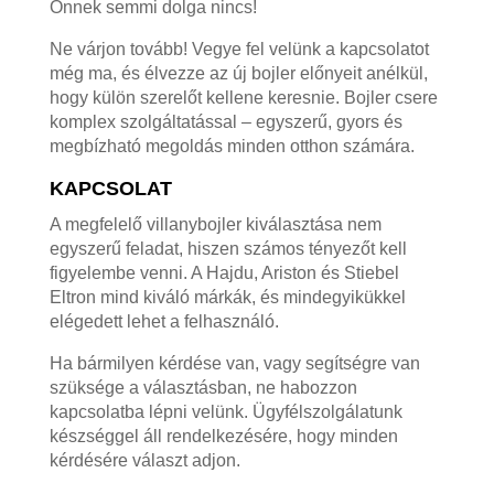
Önnek semmi dolga nincs!
Ne várjon tovább! Vegye fel velünk a kapcsolatot
még ma, és élvezze az új bojler előnyeit anélkül,
hogy külön szerelőt kellene keresnie. Bojler csere
komplex szolgáltatással – egyszerű, gyors és
megbízható megoldás minden otthon számára.
KAPCSOLAT
A megfelelő villanybojler kiválasztása nem
egyszerű feladat, hiszen számos tényezőt kell
figyelembe venni. A Hajdu, Ariston és Stiebel
Eltron mind kiváló márkák, és mindegyikükkel
elégedett lehet a felhasználó.
Ha bármilyen kérdése van, vagy segítségre van
szüksége a választásban, ne habozzon
kapcsolatba lépni velünk. Ügyfélszolgálatunk
készséggel áll rendelkezésére, hogy minden
kérdésére választ adjon.