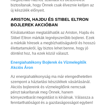
biztosítanak, hogy Önnek csak élveznie kelljen az
új készülék előnyeit.
ARISTON, HAJDU ÉS STIBEL ELTRON
BOJLEREK AKCIÓBAN
Kínálatunkban megtalálhatók az Ariston, Hajdu és
Stibel Eltron márkák legnépszerűbb bojlerei. Ezek
a márkák híresek a megbízhatóságukról és hosszú
élettartamukról, így biztos lehet benne, hogy jó
döntést hoz, ha ezek közül választ.
Energiahatékony Bojlerek és Vízmelegítők
Akciós Áron
Az energiahatékonyság ma már elengedhetetlen
szempont a háztartási készülékek vásárlásánál.
Akciós bojlereink és vízmelegítőink nemcsak
pénzt takarítanak meg Önnek, hanem
környezetbarát megoldást is kínálnak. Válassza a
fenntarthatóságot és a gazdaságosságot egyben!