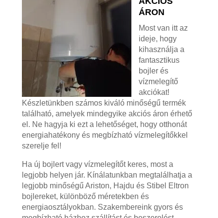
AKCIÓS
ÁRON
Most van itt az
ideje, hogy
kihasználja a
fantasztikus
bojler és
vízmelegítő
akciókat!
Készletünkben számos kiváló minőségű termék
található, amelyek mindegyike akciós áron érhető
el. Ne hagyja ki ezt a lehetőséget, hogy otthonát
energiahatékony és megbízható vízmelegítőkkel
szerelje fel!
Ha új bojlert vagy vízmelegítőt keres, most a
legjobb helyen jár. Kínálatunkban megtalálhatja a
legjobb minőségű Ariston, Hajdu és Stibel Eltron
bojlereket, különböző méretekben és
energiaosztályokban. Szakembereink gyors és
megbízható házhoz szállítást és beszerelést