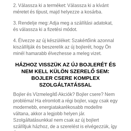
2. Válassza ki a terméket: Válassza ki a kívánt
méretet és típust, majd helyezze a kosárba.
3. Rendelje meg: Adja meg a szállítási adatokat,
és válassza ki a fizetési módot.
4. Élvezze az új készüléket: Szakértőink azonnal
kiszállítják és beszerelik az új bojlerét, hogy Ön
minél hamarabb élvezhesse a meleg vizet.
HÁZHOZ VISSZÜK AZ ÚJ BOJLERÉT ÉS
NEM KELL KÜLÖN SZERELŐ SEM:
BOJLER CSERE KOMPLEX
SZOLGÁLTATÁSSAL
Bojler és Vízmelegítő Akciók? Bojler csere? Nem
probléma! Ha elromlott a régi bojler, vagy csak egy
modernebb, energiatakarékosabb modellre
váltana, akkor a legjobb helyen jár.
Szolgáltatásunkkal nem csak az új bojlert
szállítjuk házhoz, de a szerelést is elvégezzük, így