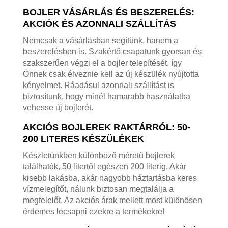
BOJLER VÁSÁRLÁS ÉS BESZERELÉS:
AKCIÓK ÉS AZONNALI SZÁLLÍTÁS
Nemcsak a vásárlásban segítünk, hanem a
beszerelésben is. Szakértő csapatunk gyorsan és
szakszerűen végzi el a bojler telepítését, így
Önnek csak élveznie kell az új készülék nyújtotta
kényelmet. Ráadásul azonnali szállítást is
biztosítunk, hogy minél hamarabb használatba
vehesse új bojlerét.
AKCIÓS BOJLEREK RAKTÁRRÓL: 50-
200 LITERES KÉSZÜLÉKEK
Készletünkben különböző méretű bojlerek
találhatók, 50 litertől egészen 200 literig. Akár
kisebb lakásba, akár nagyobb háztartásba keres
vízmelegítőt, nálunk biztosan megtalálja a
megfelelőt. Az akciós árak mellett most különösen
érdemes lecsapni ezekre a termékekre!