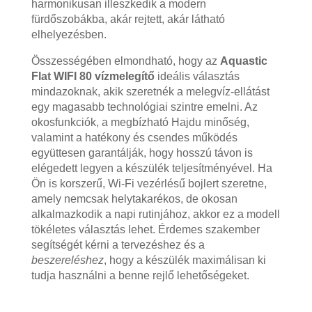
harmonikusan illeszkedik a modern
fürdőszobákba, akár rejtett, akár látható
elhelyezésben.
Összességében elmondható, hogy az
Aquastic
Flat WIFI 80 vízmelegítő
ideális választás
mindazoknak, akik szeretnék a melegvíz-ellátást
egy magasabb technológiai szintre emelni. Az
okosfunkciók, a megbízható Hajdu minőség,
valamint a hatékony és csendes működés
együttesen garantálják, hogy hosszú távon is
elégedett legyen a készülék teljesítményével. Ha
Ön is korszerű, Wi-Fi vezérlésű bojlert szeretne,
amely nemcsak helytakarékos, de okosan
alkalmazkodik a napi rutinjához, akkor ez a modell
tökéletes választás lehet. Érdemes szakember
segítségét kérni a tervezéshez és a
beszereléshez
, hogy a készülék maximálisan ki
tudja használni a benne rejlő lehetőségeket.