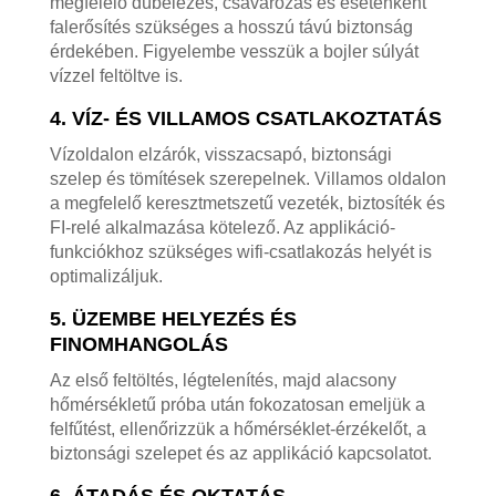
megfelelő dübelezés, csavarozás és esetenként
falerősítés szükséges a hosszú távú biztonság
érdekében. Figyelembe vesszük a bojler súlyát
vízzel feltöltve is.
4. VÍZ- ÉS VILLAMOS CSATLAKOZTATÁS
Vízoldalon elzárók, visszacsapó, biztonsági
szelep és tömítések szerepelnek. Villamos oldalon
a megfelelő keresztmetszetű vezeték, biztosíték és
FI-relé alkalmazása kötelező. Az applikáció-
funkciókhoz szükséges wifi-csatlakozás helyét is
optimalizáljuk.
5. ÜZEMBE HELYEZÉS ÉS
FINOMHANGOLÁS
Az első feltöltés, légtelenítés, majd alacsony
hőmérsékletű próba után fokozatosan emeljük a
felfűtést, ellenőrizzük a hőmérséklet-érzékelőt, a
biztonsági szelepet és az applikáció kapcsolatot.
6. ÁTADÁS ÉS OKTATÁS