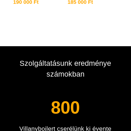
190 000
Ft
185 000
Ft
Szolgáltatásunk eredménye
számokban
800
Villanybojlert cserélünk ki évente