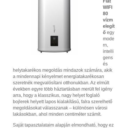
Flat
WIFI
80
vízm
elegít
ő
egy
mode
rn,
intelli
gens
és
helytakarékos megoldás mindazok számára, akik
a mindennapi kényelmet energiatakarékosan
szeretnék megvalósítani otthonukban. Az elmúlt
években egyre több háztartásban merült fel igény
arra, hogy a klasszikus, nagy helyet foglaló
bojlerek helyett lapos kialakítású, falra szerelhető
megoldásokat válasszanak – különösen városi
lakásokban, ahol minden centiméter számít.
Saját tapasztalataim alapján elmondható, hogy ez