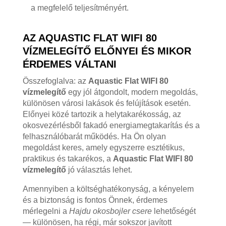
a megfelelő teljesítményért.
AZ AQUASTIC FLAT WIFI 80
VÍZMELEGÍTŐ ELŐNYEI ÉS MIKOR
ÉRDEMES VÁLTANI
Összefoglalva: az
Aquastic Flat WIFI 80
vízmelegítő
egy jól átgondolt, modern megoldás,
különösen városi lakások és felújítások esetén.
Előnyei közé tartozik a helytakarékosság, az
okosvezérlésből fakadó energiamegtakarítás és a
felhasználóbarát működés. Ha Ön olyan
megoldást keres, amely egyszerre esztétikus,
praktikus és takarékos, a
Aquastic Flat WIFI 80
vízmelegítő
jó választás lehet.
Amennyiben a költséghatékonyság, a kényelem
és a biztonság is fontos Önnek, érdemes
mérlegelni a
Hajdu okosbojler csere
lehetőségét
— különösen, ha régi, már sokszor javított