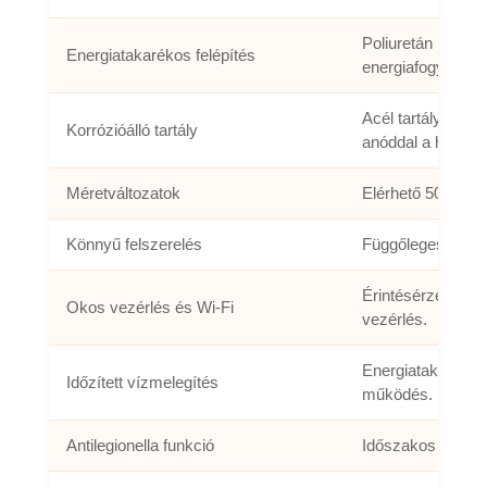
Poliuretán hőszig
Energiatakarékos felépítés
energiafogyasztás
Acél tartály tűz
Korrózióálló tartály
anóddal a hosszab
Méretváltozatok
Elérhető 50, 80 és
Könnyű felszerelés
Függőleges és víz
Érintésérzékelő k
Okos vezérlés és Wi-Fi
vezérlés.
Energiatakarékos
Időzített vízmelegítés
működés.
Antilegionella funkció
Időszakos magas h