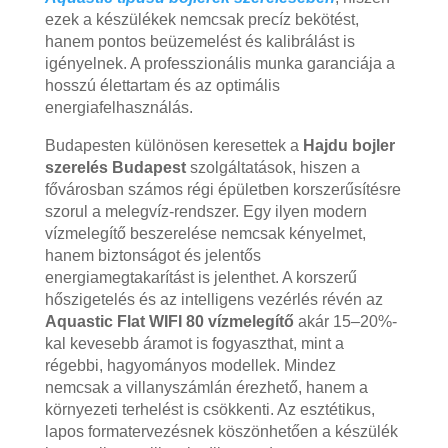
ezek a készülékek nemcsak precíz bekötést,
hanem pontos beüzemelést és kalibrálást is
igényelnek. A professzionális munka garanciája a
hosszú élettartam és az optimális
energiafelhasználás.
Budapesten különösen keresettek a
Hajdu bojler
szerelés Budapest
szolgáltatások, hiszen a
fővárosban számos régi épületben korszerűsítésre
szorul a melegvíz-rendszer. Egy ilyen modern
vízmelegítő beszerelése nemcsak kényelmet,
hanem biztonságot és jelentős
energiamegtakarítást is jelenthet. A korszerű
hőszigetelés és az intelligens vezérlés révén az
Aquastic Flat WIFI 80 vízmelegítő
akár 15–20%-
kal kevesebb áramot is fogyaszthat, mint a
régebbi, hagyományos modellek. Mindez
nemcsak a villanyszámlán érezhető, hanem a
környezeti terhelést is csökkenti. Az esztétikus,
lapos formatervezésnek köszönhetően a készülék