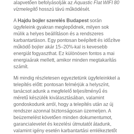
alapvetően befolyásolják az
Aquastic Flat WIFI 80
vízmelegítő
hosszú távú működését.
A
Hajdu bojler szerelés Budapest
során
ügyfeleink gyakran meglepődnek, milyen sok
múlik a helyes beállításon és a rendszeres
karbantartáson. Egy pontosan beépített és időzítve
működő bojler akár 15–20%-kal is kevesebb
energiát fogyaszthat. Ez különösen fontos a mai
energiaárak mellett, amikor minden megtakarítás
számít.
Mi mindig részletesen egyeztetünk ügyfeleinkkel a
telepítés előtt: pontosan felmérjük a helyszínt,
tanácsot adunk a megfelelő teljesítményű és
méretű készülék kiválasztásában, valamint
gondoskodunk arról, hogy a telepítés után az új
rendszer azonnal biztonságosan üzemeljen. A
beüzemelést követően minden dokumentumot,
garancialevelet és kezelési útmutatót átadunk,
valamint igény esetén karbantartási emlékeztetőt