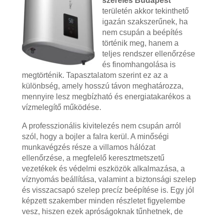
szerelés Budapest
területén akkor tekinthető
igazán szakszerűnek, ha
nem csupán a beépítés
történik meg, hanem a
teljes rendszer ellenőrzése
és finomhangolása is
megtörténik. Tapasztalatom szerint ez az a
különbség, amely hosszú távon meghatározza,
mennyire lesz megbízható és energiatakarékos a
vízmelegítő működése.
A professzionális kivitelezés nem csupán arról
szól, hogy a bojler a falra kerül. A minőségi
munkavégzés része a villamos hálózat
ellenőrzése, a megfelelő keresztmetszetű
vezetékek és védelmi eszközök alkalmazása, a
víznyomás beállítása, valamint a biztonsági szelep
és visszacsapó szelep precíz beépítése is. Egy jól
képzett szakember minden részletet figyelembe
vesz, hiszen ezek apróságoknak tűnhetnek, de