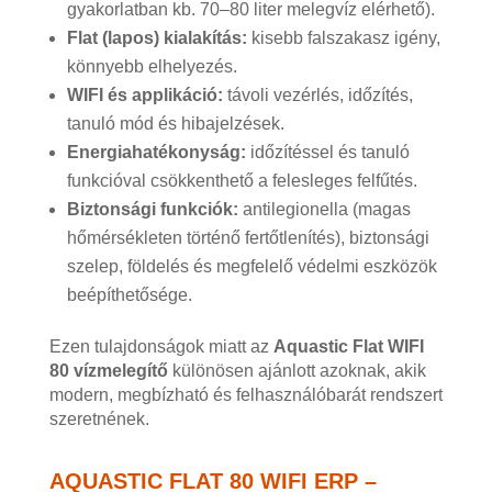
gyakorlatban kb. 70–80 liter melegvíz elérhető).
Flat (lapos) kialakítás:
kisebb falszakasz igény,
könnyebb elhelyezés.
WIFI és applikáció:
távoli vezérlés, időzítés,
tanuló mód és hibajelzések.
Energiahatékonyság:
időzítéssel és tanuló
funkcióval csökkenthető a felesleges felfűtés.
Biztonsági funkciók:
antilegionella (magas
hőmérsékleten történő fertőtlenítés), biztonsági
szelep, földelés és megfelelő védelmi eszközök
beépíthetősége.
Ezen tulajdonságok miatt az
Aquastic Flat WIFI
80 vízmelegítő
különösen ajánlott azoknak, akik
modern, megbízható és felhasználóbarát rendszert
szeretnének.
AQUASTIC FLAT 80 WIFI ERP –