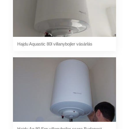
Hajdu Aquastic 80l villanybojler vásárlás
Hajdu Aq 80 Erp villanybojler csere Budapest