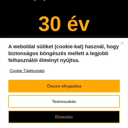
30 év
Szakértő tapasztalat
A weboldal sütiket (cookie-kat) használ, hogy
biztonságos böngészés mellett a legjobb
felhasználói élményt nyújtsa.
700
Cookie Tájékoztató
Összes elfogadása
Villanybojlert javítunk meg évente
Testreszabás
Elutasítás