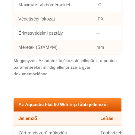
Maximális vízhőmérséklet
°C
Védettségi fokozat
IPX
Érintésvédelmi osztály
–
Méretek (Sz×M×M)
mm
Megjegyzés: Az adatok tájékoztató jellegűek; a pontos
paramétereket mindig ellenőrizze a gyári
dokumentációban.
Az Aquastic Flat 80 Wifi Erp főbb jellemzői
Jellemző
Leírás
Zárt rendszerű működés
Több vízelvételi 