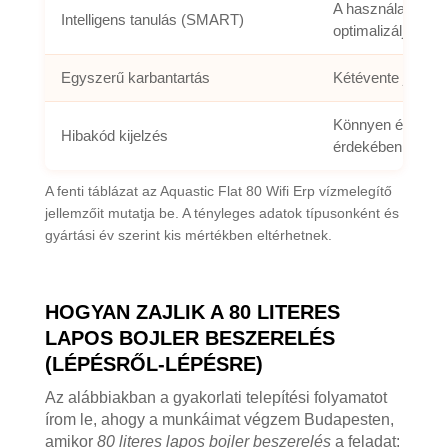
A használati szo
Intelligens tanulás (SMART)
optimalizálja a m
Egyszerű karbantartás
Kétévente javasol
Könnyen értelmezh
Hibakód kijelzés
érdekében.
A fenti táblázat az Aquastic Flat 80 Wifi Erp vízmelegítő
jellemzőit mutatja be. A tényleges adatok típusonként és
gyártási év szerint kis mértékben eltérhetnek.
HOGYAN ZAJLIK A 80 LITERES
LAPOS BOJLER BESZERELÉS
(LÉPÉSRŐL-LÉPÉSRE)
Az alábbiakban a gyakorlati telepítési folyamatot
írom le, ahogy a munkáimat végzem Budapesten,
amikor
80 literes lapos bojler beszerelés
a feladat: