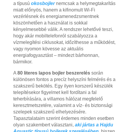
a típusú
okosbojler
nemcsak a helymegtakarítás
miatt előnyös, hanem a kifinomult Wi-Fi
vezérlésnek és energiamenedzsmentnek
köszönhetően a használat is sokkal
kényelmesebbé válik. A rendszer lehetővé teszi,
hogy akár mobiltelefonról szabályozza a
vízmelegítési ciklusokat, időzíthesse a működést,
vagy nyomon kövesse az aktuális
energiafogyasztást – mindezt bárhonnan,
bármikor.
A
80 literes lapos bojler beszerelés
során
különösen fontos a precíz helyszíni felmérés és a
szakszerű bekötés. Egy ilyen korszerű készülék
telepítésekor figyelmet kell fordítani a fal
teherbírására, a villamos hálózat megfelelő
keresztmetszetére, valamint a víz- és biztonsági
szelepek szakszerű elhelyezésére.
Tapasztalataim szerint érdemes minden esetben
olyan szakembert választani,
aki jártas a Hajdu
Aquastic típusú bojlerek szerelésében
, hiszen