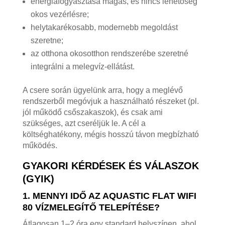
energiafogyasztása magas, és nincs lehetőség
okos vezérlésre;
helytakarékosabb, modernebb megoldást
szeretne;
az otthona okosotthon rendszerébe szeretné
integrálni a melegvíz-ellátást.
A csere során ügyelünk arra, hogy a meglévő
rendszerből megóvjuk a használható részeket (pl.
jól működő csőszakaszok), és csak ami
szükséges, azt cseréljük le. A cél a
költséghatékony, mégis hosszú távon megbízható
működés.
GYAKORI KÉRDÉSEK ÉS VÁLASZOK
(GYIK)
1. MENNYI IDŐ AZ AQUASTIC FLAT WIFI
80 VÍZMELEGÍTŐ TELEPÍTÉSE?
Átlagosan 1–2 óra egy standard helyszínen, ahol