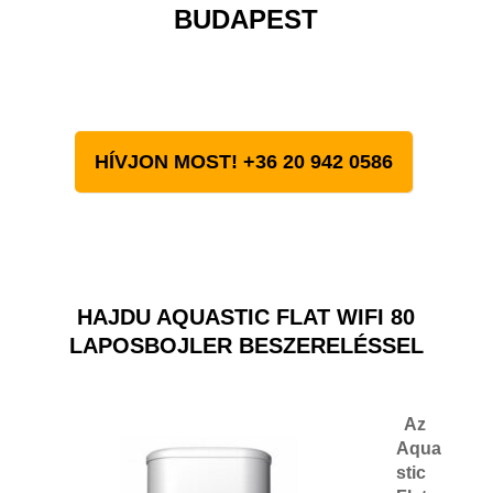
BUDAPEST
HÍVJON MOST! +36 20 942 0586
HAJDU AQUASTIC FLAT WIFI 80
LAPOSBOJLER BESZERELÉSSEL
Az
Aqua
stic