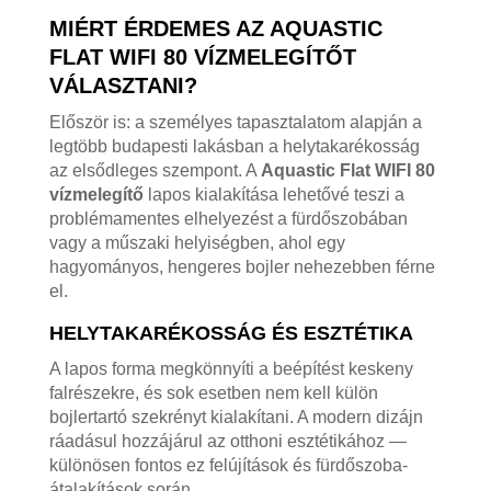
MIÉRT ÉRDEMES AZ AQUASTIC
FLAT WIFI 80 VÍZMELEGÍTŐT
VÁLASZTANI?
Először is: a személyes tapasztalatom alapján a
legtöbb budapesti lakásban a helytakarékosság
az elsődleges szempont. A
Aquastic Flat WIFI 80
vízmelegítő
lapos kialakítása lehetővé teszi a
problémamentes elhelyezést a fürdőszobában
vagy a műszaki helyiségben, ahol egy
hagyományos, hengeres bojler nehezebben férne
el.
HELYTAKARÉKOSSÁG ÉS ESZTÉTIKA
A lapos forma megkönnyíti a beépítést keskeny
falrészekre, és sok esetben nem kell külön
bojlertartó szekrényt kialakítani. A modern dizájn
ráadásul hozzájárul az otthoni esztétikához —
különösen fontos ez felújítások és fürdőszoba-
átalakítások során.