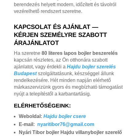
berendezés helyett modern, időzített és távolról
vezérelhető rendszert szeretne.
KAPCSOLAT ÉS AJÁNLAT —
KÉRJEN SZEMÉLYRE SZABOTT
ÁRAJÁNLATOT
Ha szeretne
80 literes lapos bojler beszerelés
kapcsán részletes, az Ön otthonára szabott
ajánlatot, vagy érdekli a
Hajdu bojler szerelés
Budapest
szolgáltatásunk, készséggel állunk
rendelkezésére. Hét minden napján elérhető
márkaszervizünk gyors és megbízható támogatást
nyújt a telepítéstől a karbantartásig.
ELÉRHETŐSÉGEINK:
Weboldal:
Hajdu bojler csere
E-mail:
nyaritibor76@gmail.com
Nyári Tibor bojler Hajdu villanybojler szerelő