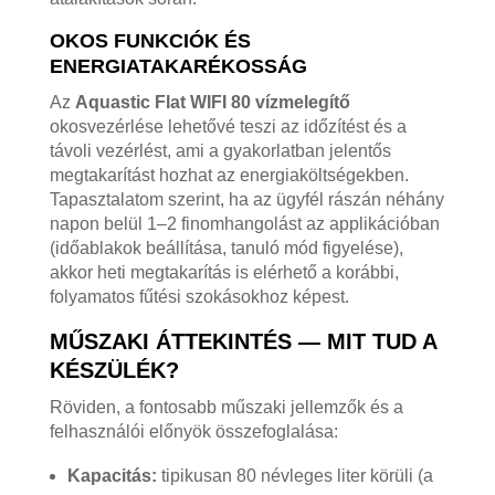
OKOS FUNKCIÓK ÉS
ENERGIATAKARÉKOSSÁG
Az
Aquastic Flat WIFI 80 vízmelegítő
okosvezérlése lehetővé teszi az időzítést és a
távoli vezérlést, ami a gyakorlatban jelentős
megtakarítást hozhat az energiaköltségekben.
Tapasztalatom szerint, ha az ügyfél rászán néhány
napon belül 1–2 finomhangolást az applikációban
(időablakok beállítása, tanuló mód figyelése),
akkor heti megtakarítás is elérhető a korábbi,
folyamatos fűtési szokásokhoz képest.
MŰSZAKI ÁTTEKINTÉS — MIT TUD A
KÉSZÜLÉK?
Röviden, a fontosabb műszaki jellemzők és a
felhasználói előnyök összefoglalása:
Kapacitás:
tipikusan 80 névleges liter körüli (a