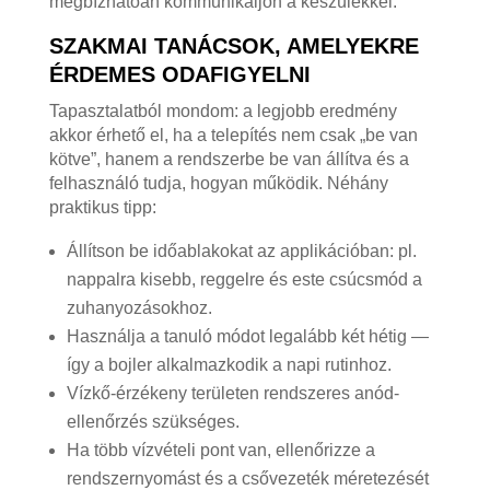
megbízhatóan kommunikáljon a készülékkel.
SZAKMAI TANÁCSOK, AMELYEKRE
ÉRDEMES ODAFIGYELNI
Tapasztalatból mondom: a legjobb eredmény
akkor érhető el, ha a telepítés nem csak „be van
kötve”, hanem a rendszerbe be van állítva és a
felhasználó tudja, hogyan működik. Néhány
praktikus tipp:
Állítson be időablakokat az applikációban: pl.
nappalra kisebb, reggelre és este csúcsmód a
zuhanyozásokhoz.
Használja a tanuló módot legalább két hétig —
így a bojler alkalmazkodik a napi rutinhoz.
Vízkő-érzékeny területen rendszeres anód-
ellenőrzés szükséges.
Ha több vízvételi pont van, ellenőrizze a
rendszernyomást és a csővezeték méretezését