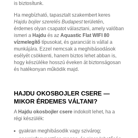
is biztosítunk.
Ha megbízható, tapasztalt szakembert keres
Hajdu bojler szerelés Budapest
területén,
érdemes olyan csapatot választani, amely valóban
ismeri a
Hajdu
és az
Aquastic Flat WIFI 80
vízmelegítő
típusokat, és garanciát is vállal a
munkájára. Ezzel nemcsak a meghibásodások
esélyét csökkenti, hanem biztos lehet abban is,
hogy készüléke hosszú éveken át biztonságosan
és hatékonyan működik majd.
HAJDU OKOSBOJLER CSERE —
MIKOR ÉRDEMES VÁLTANI?
A
Hajdu okosbojler csere
indokolt lehet, ha a
régi készülék:
gyakran meghibásodik vagy szivárog;