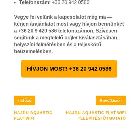
Telefonszám:
+36 20 942 0586
Vegye fel velünk a kapcsolatot még ma —
kérjen árajánlatot most vagy hívjon bennünket
a +36 20 9 420 586 telefonszámon. Szívesen
segítünk a megfelelő bojler kiválasztásában,
helyszíni felmérésben és a teljeskörű
beüzemelésben.
HÍVJON MOST! +36 20 942 0586
‹
›
Előző
Következő
HAJDU AQUASTIC
HAJDU AQUASTIC FLAT WIFI
FLAT WIFI
TELEPÍTÉSI ÚTMUTATÓ