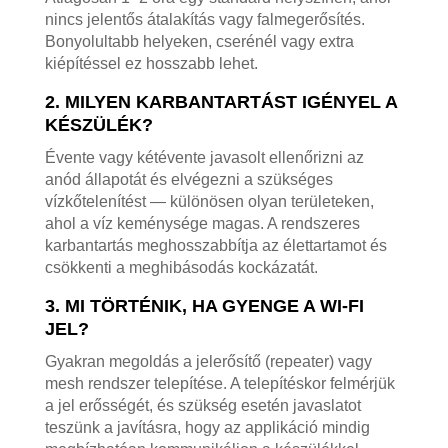
nincs jelentős átalakítás vagy falmegerősítés.
Bonyolultabb helyeken, cserénél vagy extra
kiépítéssel ez hosszabb lehet.
2. MILYEN KARBANTARTÁST IGÉNYEL A
KÉSZÜLÉK?
Évente vagy kétévente javasolt ellenőrizni az
anód állapotát és elvégezni a szükséges
vízkőtelenítést — különösen olyan területeken,
ahol a víz keménysége magas. A rendszeres
karbantartás meghosszabbítja az élettartamot és
csökkenti a meghibásodás kockázatát.
3. MI TÖRTÉNIK, HA GYENGE A WI-FI
JEL?
Gyakran megoldás a jelerősítő (repeater) vagy
mesh rendszer telepítése. A telepítéskor felmérjük
a jel erősségét, és szükség esetén javaslatot
teszünk a javításra, hogy az applikáció mindig