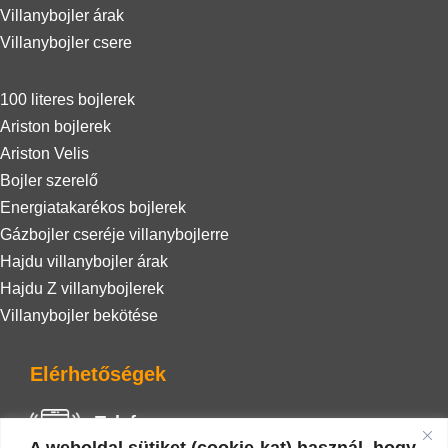
Villanybojler árak
Villanybojler csere
100 literes bojlerek
Ariston bojlerek
Ariston Velis
Bojler szerelő
Energiatakarékos bojlerek
Gázbojler cseréje villanybojlerre
Hajdu villanybojler árak
Hajdu Z villanybojlerek
Villanybojler bekötése
Elérhetőségek
Telefon
A weboldal sütiket (cookie-kat) használ, hogy