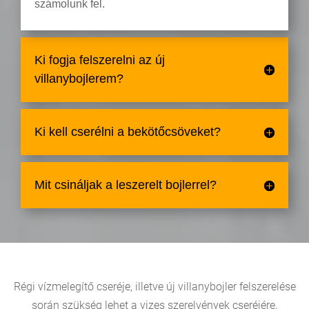
számolunk fel.
Ki fogja felszerelni az új
villanybojlerem?
Ki kell cserélni a bekötőcsöveket?
Mit csináljak a leszerelt bojlerrel?
Régi vízmelegítő cseréje, illetve új villanybojler felszerelése
során szükség lehet a vizes szerelvények cseréjére,