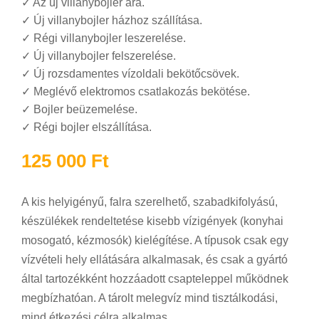
✓
Az új villanybojler ára.
✓
Új villanybojler házhoz szállítása.
✓
Régi villanybojler leszerelése.
✓
Új villanybojler felszerelése.
✓
Új rozsdamentes vízoldali bekötőcsövek.
✓
Meglévő elektromos csatlakozás bekötése.
✓
Bojler beüzemelése.
✓
Régi bojler elszállítása.
125 000
Ft
A kis helyigényű, falra szerelhető, szabadkifolyású,
készülékek rendeltetése kisebb vízigények (konyhai
mosogató, kézmosók) kielégítése. A típusok csak egy
vízvételi hely ellátására alkalmasak, és csak a gyártó
által tartozékként hozzáadott csapteleppel működnek
megbízhatóan. A tárolt melegvíz mind tisztálkodási,
mind étkezési célra alkalmas.