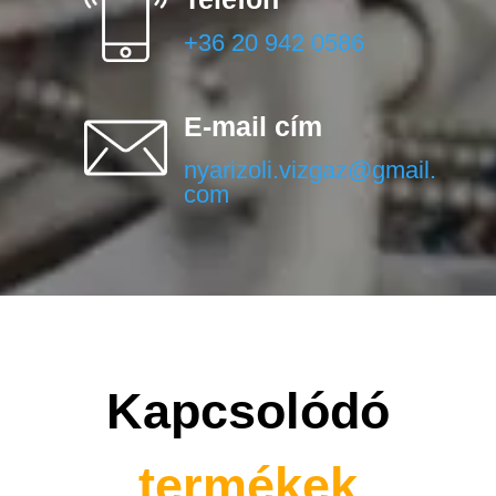
+36 20 942 0586
E-mail cím
nyarizoli.vizgaz@gmail.
com
Kapcsolódó
termékek