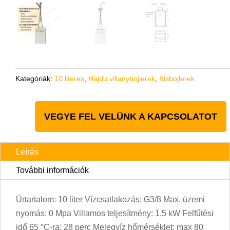
Kategóriák:
10 literes
,
Hajdu villanybojlerek
,
Kisbojlerek
VEGYE FEL VELÜNK A KAPCSOLATOT
Leírás
További információk
Űrtartalom: 10 liter Vízcsatlakozás: G3/8 Max. üzemi
nyomás: 0 Mpa Villamos teljesítmény: 1,5 kW Felfűtési
idő 65 °C-ra: 28 perc Melegvíz hőmérséklet: max 80