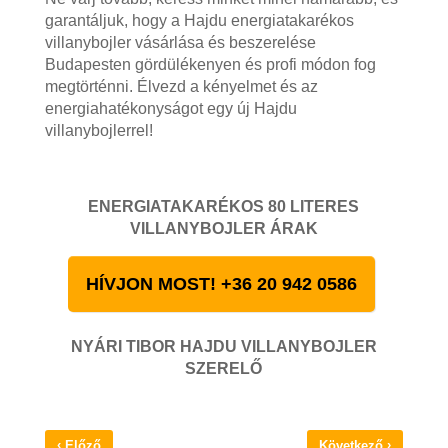
garantáljuk, hogy a Hajdu energiatakarékos
villanybojler vásárlása és beszerelése
Budapesten gördülékenyen és profi módon fog
megtörténni. Élvezd a kényelmet és az
energiahatékonyságot egy új Hajdu
villanybojlerrel!
ENERGIATAKARÉKOS 80 LITERES
VILLANYBOJLER ÁRAK
HÍVJON MOST! +36 20 942 0586
NYÁRI TIBOR HAJDU VILLANYBOJLER
SZERELŐ
‹
›
Előző
Következő