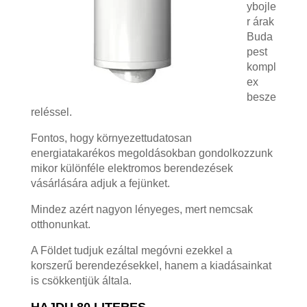
ybojle
r árak
Buda
pest
kompl
ex
besze
reléssel.
Fontos, hogy környezettudatosan
energiatakarékos megoldásokban gondolkozzunk
mikor különféle elektromos berendezések
vásárlására adjuk a fejünket.
Mindez azért nagyon lényeges, mert nemcsak
otthonunkat.
A Földet tudjuk ezáltal megóvni ezekkel a
korszerű berendezésekkel, hanem a kiadásainkat
is csökkentjük általa.