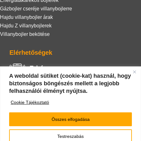
Energiatakarékos bojlerek
Gázbojler cseréje villanybojlerre
Hajdu villanybojler árak
Hajdu Z villanybojlerek
Villanybojler bekötése
Elérhetőségek
Telefon
A weboldal sütiket (cookie-kat) használ, hogy
+36 20 942 0586
biztonságos böngészés mellett a legjobb
felhasználói élményt nyújtsa.
E-mail
Cookie Tájékoztató
nyarizoli.vizgaz@gmail.com
Összes elfogadása
Testreszabás
Minden jog fenntartva 2022 © |
Impresszum
|
Cookie