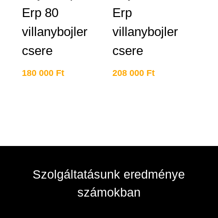
Erp 80
Erp
villanybojler
villanybojler
csere
csere
180 000
Ft
208 000
Ft
Szolgáltatásunk eredménye
számokban