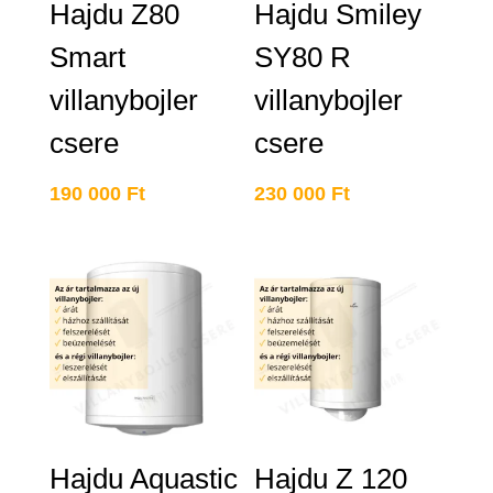
Hajdu Z80
Hajdu Smiley
Smart
SY80 R
villanybojler
villanybojler
csere
csere
190 000
Ft
230 000
Ft
Hajdu Aquastic
Hajdu Z 120