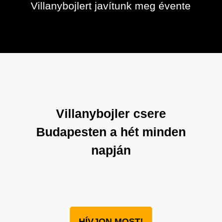
Villanybojlert javítunk meg évente
Villanybojler csere
Budapesten a hét minden
napján
HÍVJON MOST!