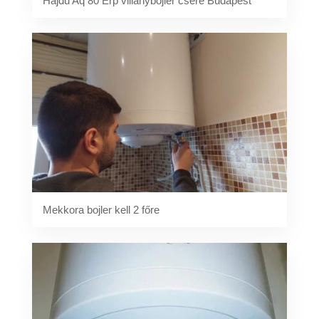
Hajdu Aq 80 Erp villanybojler csere Budapest
Mekkora bojler kell 2 főre