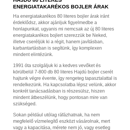
HAJDU 80 LITERES
ENERGIATAKARÉKOS BOJLER ÁRAK
Ha energiatakarékos 80 literes bojler árak iránt
érdeklődsz, akkor ajánljuk figyelmedbe a
honlapunkat, ugyanis mi nemcsak az új 80 literes
energiatakarékos bojlert szerezzük be Neked,
illetve cseréljük ki a régit, hanem javításban,
karbantartásban is segítünk, így komplexen
mindent elintézünk.
1991 óta szolgáljuk ki a kedves vevőket és
körülbelül 7-800 db 80 literes Hajdú bojler cserét
hajtunk végre évente, így rengeteg tapasztalattal is
rendelkezünk. Ha kapcsolatba lépsz velünk, akkor
konkrét tanácsadásban is részesülsz, hiszen
mindent átbeszélünk, hogy pontosan mire van
szükséged.
Sokan például utólag ráfázhatnak, ha nem
megfelelő vízmelegítő eszközt vásárolnak, mert
vagy a kapacitása, mérete nem jó, vagy esetleg