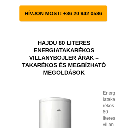
HÍVJON MOST! +36 20 942 0586
HAJDU 80 LITERES
ENERGIATAKARÉKOS
VILLANYBOJLER ÁRAK –
TAKARÉKOS ÉS MEGBÍZHATÓ
MEGOLDÁSOK
Energ
iataka
rékos
80
literes
villan