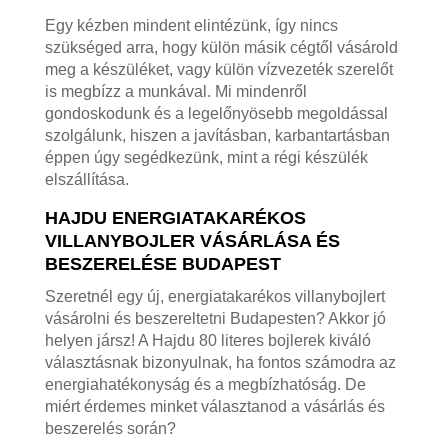
Egy kézben mindent elintézünk, így nincs
szükséged arra, hogy külön másik cégtől vásárold
meg a készüléket, vagy külön vízvezeték szerelőt
is megbízz a munkával. Mi mindenről
gondoskodunk és a legelőnyösebb megoldással
szolgálunk, hiszen a javításban, karbantartásban
éppen úgy segédkezünk, mint a régi készülék
elszállítása.
HAJDU ENERGIATAKARÉKOS
VILLANYBOJLER VÁSÁRLÁSA ÉS
BESZERELÉSE BUDAPEST
Szeretnél egy új, energiatakarékos villanybojlert
vásárolni és beszereltetni Budapesten? Akkor jó
helyen jársz! A Hajdu 80 literes bojlerek kiváló
választásnak bizonyulnak, ha fontos számodra az
energiahatékonyság és a megbízhatóság. De
miért érdemes minket választanod a vásárlás és
beszerelés során?