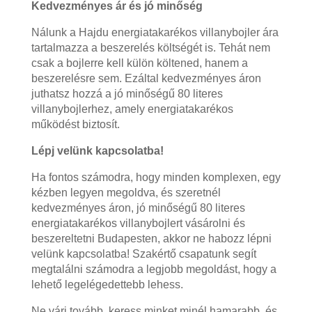
Kedvezményes ár és jó minőség
Nálunk a Hajdu energiatakarékos villanybojler ára
tartalmazza a beszerelés költségét is. Tehát nem
csak a bojlerre kell külön költened, hanem a
beszerelésre sem. Ezáltal kedvezményes áron
juthatsz hozzá a jó minőségű 80 literes
villanybojlerhez, amely energiatakarékos
működést biztosít.
Lépj velünk kapcsolatba!
Ha fontos számodra, hogy minden komplexen, egy
kézben legyen megoldva, és szeretnél
kedvezményes áron, jó minőségű 80 literes
energiatakarékos villanybojlert vásárolni és
beszereltetni Budapesten, akkor ne habozz lépni
velünk kapcsolatba! Szakértő csapatunk segít
megtalálni számodra a legjobb megoldást, hogy a
lehető legelégedettebb lehess.
Ne várj tovább, keress minket minél hamarabb, és