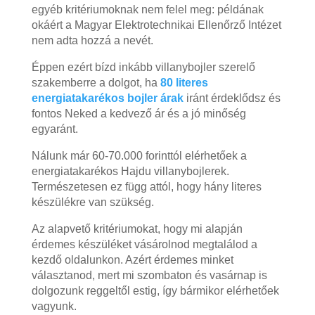
egyéb kritériumoknak nem felel meg: példának
okáért a Magyar Elektrotechnikai Ellenőrző Intézet
nem adta hozzá a nevét.
Éppen ezért bízd inkább villanybojler szerelő
szakemberre a dolgot, ha
80 literes
energiatakarékos bojler árak
iránt érdeklődsz és
fontos Neked a kedvező ár és a jó minőség
egyaránt.
Nálunk már 60-70.000 forinttól elérhetőek a
energiatakarékos Hajdu villanybojlerek.
Természetesen ez függ attól, hogy hány literes
készülékre van szükség.
Az alapvető kritériumokat, hogy mi alapján
érdemes készüléket vásárolnod megtalálod a
kezdő oldalunkon. Azért érdemes minket
választanod, mert mi szombaton és vasárnap is
dolgozunk reggeltől estig, így bármikor elérhetőek
vagyunk.