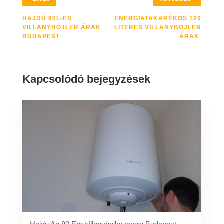
HAJDÚ 80L-ES
ENERGIATAKARÉKOS 120
VILLANYBOJLER ÁRAK
LITERES VILLANYBOJLER
BUDAPEST
ÁRAK
Kapcsolódó bejegyzések