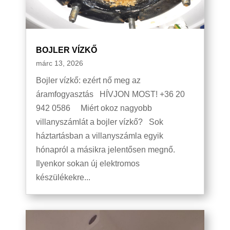
BOJLER VÍZKŐ
márc 13, 2026
Bojler vízkő: ezért nő meg az
áramfogyasztás HÍVJON MOST! +36 20
942 0586 Miért okoz nagyobb
villanyszámlát a bojler vízkő? Sok
háztartásban a villanyszámla egyik
hónapról a másikra jelentősen megnő.
Ilyenkor sokan új elektromos
készülékekre...