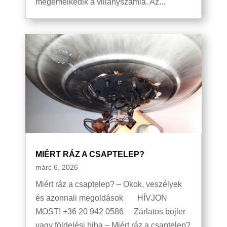
megemelkedik a villanyszámla. Az...
MIÉRT RÁZ A CSAPTELEP?
márc 6, 2026
Miért ráz a csaptelep? – Okok, veszélyek
és azonnali megoldások HÍVJON
MOST! +36 20 942 0586 Zárlatos bojler
vagy földelési hiba – Miért ráz a csaptelep?