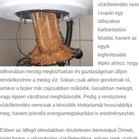
vízkőtelenítés nem
csupán egy
időszakos
karbantartási
feladat, hanem az
egyik
legfontosabb
lépés ahhoz, hogy
otthonában mindig megbízhatóan és gazdaságosan álljon
rendelkezésre a meleg víz. Sokan csak akkor gondolnak rá,
amikor a bojler már zajosabban működik, lassabban melegít,
vagy éppen váratlanul meghibásodik. Pedig a rendszeres
vízkőtelenítés nemcsak a készülék élettartamát hosszabbítja
meg, hanem jelentős energiamegtakarítást is eredményezhet.
Ebben az átfogó útmutatóban részletesen bemutatjuk Önnek,
miért fontos a villanybojler vízkőtelenítése, milyen jelek utalnak