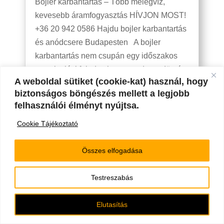
Bojler karbantartás – Több melegvíz,
kevesebb áramfogyasztás HÍVJON MOST!
+36 20 942 0586 Hajdu bojler karbantartás
és anódcsere Budapesten A bojler
karbantartás nem csupán egy időszakos
szervizelési feladat, hanem tudatos döntés
A weboldal sütiket (cookie-kat) használ, hogy
az otthona biztonsága és...
biztonságos böngészés mellett a legjobb
felhasználói élményt nyújtsa.
Cookie Tájékoztató
Összes elfogadása
Testreszabás
Elutasítás