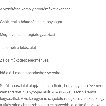
A vízkőréteg komoly problémákat okozhat:
Csökkenti a hőátadás hatékonyságát
Megnöveli az energiafogyasztást
Túlterheli a fűtőszálat
Zajos működést eredményez
Idő előtti meghibásodáshoz vezethet
Saját tapasztalat alapján elmondható, hogy egy több éve nem
karbantartott villanybojler akár 20–30%-kal is több áramot
fogyaszthat. A vízkő ugyanis szigetelő rétegként viselkedik, így
a fűtőszálnak hosszabb ideig és nagyobb teljesítménnyel kell