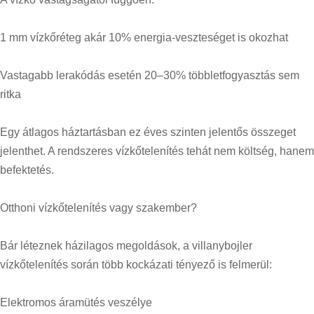
1 mm vízkőréteg akár 10% energia-veszteséget is okozhat
Vastagabb lerakódás esetén 20–30% többletfogyasztás sem
ritka
Egy átlagos háztartásban ez éves szinten jelentős összeget
jelenthet. A rendszeres vízkőtelenítés tehát nem költség, hanem
befektetés.
Otthoni vízkőtelenítés vagy szakember?
Bár léteznek házilagos megoldások, a villanybojler
vízkőtelenítés során több kockázati tényező is felmerül:
Elektromos áramütés veszélye