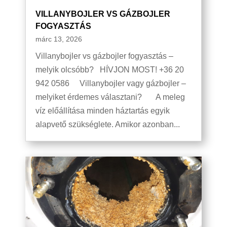
VILLANYBOJLER VS GÁZBOJLER
FOGYASZTÁS
márc 13, 2026
Villanybojler vs gázbojler fogyasztás –
melyik olcsóbb? HÍVJON MOST! +36 20
942 0586 Villanybojler vagy gázbojler –
melyiket érdemes választani? A meleg
víz előállítása minden háztartás egyik
alapvető szükséglete. Amikor azonban...