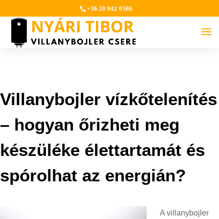
+36 20 942 0586
Villanybojler vízkőtelenítés
– hogyan őrizheti meg
készüléke élettartamát és
spórolhat az energián?
A villanybojler