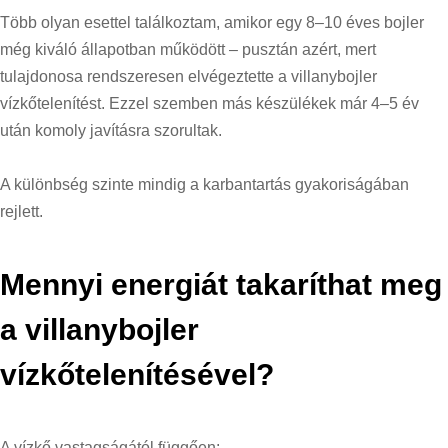
Több olyan esettel találkoztam, amikor egy 8–10 éves bojler
még kiváló állapotban működött – pusztán azért, mert
tulajdonosa rendszeresen elvégeztette a villanybojler
vízkőtelenítést. Ezzel szemben más készülékek már 4–5 év
után komoly javításra szorultak.
A különbség szinte mindig a karbantartás gyakoriságában
rejlett.
Mennyi energiát takaríthat meg
a villanybojler
vízkőtelenítésével?
A vízkő vastagságától függően: