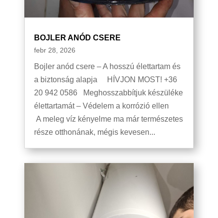
BOJLER ANÓD CSERE
febr 28, 2026
Bojler anód csere – A hosszú élettartam és
a biztonság alapja HÍVJON MOST! +36
20 942 0586 Meghosszabbítjuk készüléke
élettartamát – Védelem a korrózió ellen
A meleg víz kényelme ma már természetes
része otthonának, mégis kevesen...