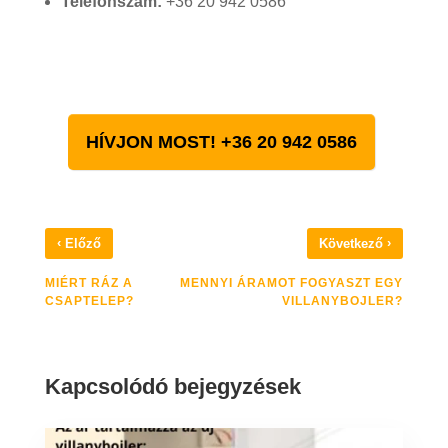
Telefonszám:
+36 20 942 0586
HÍVJON MOST! +36 20 942 0586
‹
›
Előző
Következő
MIÉRT RÁZ A
MENNYI ÁRAMOT FOGYASZT EGY
CSAPTELEP?
VILLANYBOJLER?
Kapcsolódó bejegyzések