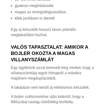
gyakran meghibásodik
magas az energiafogyasztása
több javításon is átesett
Egy új készülék hosszú távon jelentős
megtakarítást hozhat.
VALÓS TAPASZTALAT: AMIKOR A
BOJLER OKOZTA A MAGAS
VILLANYSZÁMLÁT
Egy ügyfelünk azzal keresett meg minket, hogy a
villanyszámlája egyik hónapról a másikra
majdnem megduplázódott.
A lakásban nem került új elektromos készülék.
A bojler szétszerelése után kiderült, hogy a
fűtőszálat vastag vízkőréteg borította.