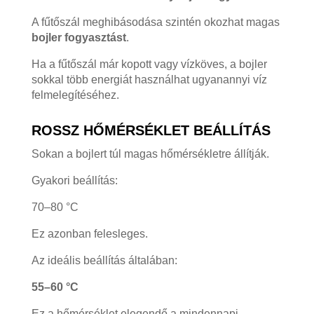
A fűtőszál meghibásodása szintén okozhat magas
bojler fogyasztást
.
Ha a fűtőszál már kopott vagy vízköves, a bojler
sokkal több energiát használhat ugyanannyi víz
felmelegítéséhez.
ROSSZ HŐMÉRSÉKLET BEÁLLÍTÁS
Sokan a bojlert túl magas hőmérsékletre állítják.
Gyakori beállítás:
70–80 °C
Ez azonban felesleges.
Az ideális beállítás általában:
55–60 °C
Ez a hőmérséklet elegendő a mindennapi