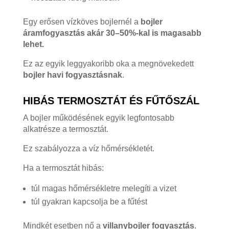
Egy erősen vízköves bojlernél a
bojler
áramfogyasztás akár 30–50%-kal is magasabb
lehet.
Ez az egyik leggyakoribb oka a megnövekedett
bojler havi fogyasztásnak
.
HIBÁS TERMOSZTÁT ÉS FŰTŐSZÁL
A bojler működésének egyik legfontosabb
alkatrésze a termosztát.
Ez szabályozza a víz hőmérsékletét.
Ha a termosztát hibás:
túl magas hőmérsékletre melegíti a vizet
túl gyakran kapcsolja be a fűtést
Mindkét esetben nő a
villanybojler fogyasztás
.