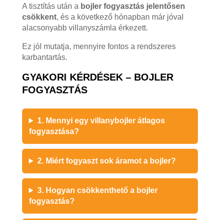
A tisztítás után a
bojler fogyasztás jelentősen
csökkent
, és a következő hónapban már jóval
alacsonyabb villanyszámla érkezett.
Ez jól mutatja, mennyire fontos a rendszeres
karbantartás.
GYAKORI KÉRDÉSEK – BOJLER
FOGYASZTÁS
1. Mennyi egy villanybojler átlagos
fogyasztása?
2. Miért fogyaszt sok áramot a bojler?
3. Hogyan csökkenthető a bojler
fogyasztás?