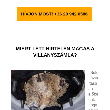
HÍVJON MOST! +36 20 942 0586
MIÉRT LETT HIRTELEN MAGAS A
VILLANYSZÁMLA?
Sok
házta
rtásb
an
előfor
dul,
hogy