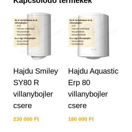
Kapcsolódó termékek
Hajdu Smiley
Hajdu Aquastic
SY80 R
Erp 80
villanybojler
villanybojler
csere
csere
230 000
Ft
180 000
Ft