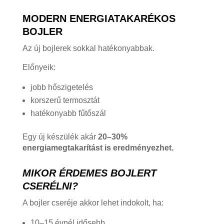
MODERN ENERGIATAKARÉKOS
BOJLER
Az új bojlerek sokkal hatékonyabbak.
Előnyeik:
jobb hőszigetelés
korszerű termosztát
hatékonyabb fűtőszál
Egy új készülék akár
20–30%
energiamegtakarítást is eredményezhet.
MIKOR ÉRDEMES BOJLERT
CSERÉLNI?
A bojler cseréje akkor lehet indokolt, ha:
10–15 évnél idősebb