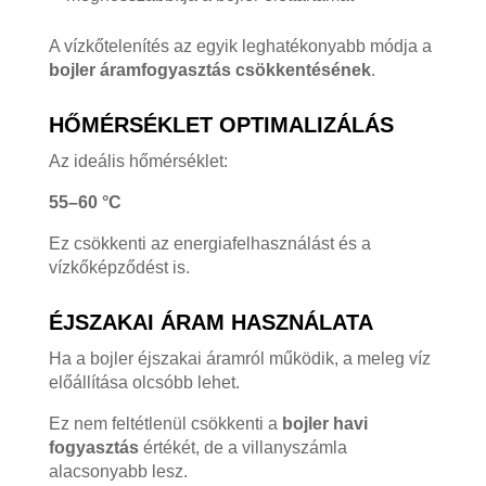
A vízkőtelenítés az egyik leghatékonyabb módja a
bojler áramfogyasztás csökkentésének
.
HŐMÉRSÉKLET OPTIMALIZÁLÁS
Az ideális hőmérséklet:
55–60 °C
Ez csökkenti az energiafelhasználást és a
vízkőképződést is.
ÉJSZAKAI ÁRAM HASZNÁLATA
Ha a bojler éjszakai áramról működik, a meleg víz
előállítása olcsóbb lehet.
Ez nem feltétlenül csökkenti a
bojler havi
fogyasztás
értékét, de a villanyszámla
alacsonyabb lesz.