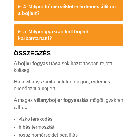
4. Milyen hőmérsékletre érdemes állítani
a bojlert?
5. Milyen gyakran kell bojlert
karbantartani?
ÖSSZEGZÉS
A
bojler fogyasztása
sok háztartásban rejtett
költség.
Ha a villanyszámla hirtelen megnő, érdemes
ellenőrizni a bojlert.
A magas
villanybojler fogyasztás
mögött gyakran
állhat:
vízkő lerakódás
hibás termosztát
rossz hőmérséklet beállítás