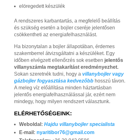
elöregedett készülék
A rendszeres karbantartás, a megfelelő beállítás
és szükség esetén a bojler cseréje jelentősen
csökkentheti az energiafelhasználást.
Ha bizonytalan a bojler állapotában, érdemes
szakemberrel átvizsgáltatni a készüléket. Egy
időben elvégzett ellenőrzés sok esetben
jelentős
villanyszámla megtakarítást eredményezhet.
Sokan szeretnék tudni, hogy a
villanybojler vagy
gázbojler fogyasztása kedvezőbb
hosszú távon.
A meleg víz előállítása minden háztartásban
jelentős energiafelhasználással jár, ezért nem
mindegy, hogy milyen rendszert választunk.
ELÉRHETŐSÉGEINK:
Weboldal:
Hajdu villanybojler specialista
E-mail:
nyaritibor76@gmail.com