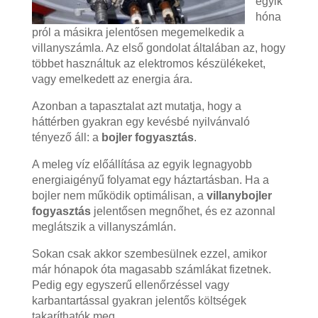
egyik
hóna
pról a másikra jelentősen megemelkedik a
villanyszámla. Az első gondolat általában az, hogy
többet használtuk az elektromos készülékeket,
vagy emelkedett az energia ára.
Azonban a tapasztalat azt mutatja, hogy a
háttérben gyakran egy kevésbé nyilvánvaló
tényező áll: a
bojler fogyasztás
.
A meleg víz előállítása az egyik legnagyobb
energiaigényű folyamat egy háztartásban. Ha a
bojler nem működik optimálisan, a
villanybojler
fogyasztás
jelentősen megnőhet, és ez azonnal
meglátszik a villanyszámlán.
Sokan csak akkor szembesülnek ezzel, amikor
már hónapok óta magasabb számlákat fizetnek.
Pedig egy egyszerű ellenőrzéssel vagy
karbantartással gyakran jelentős költségek
takaríthatók meg.