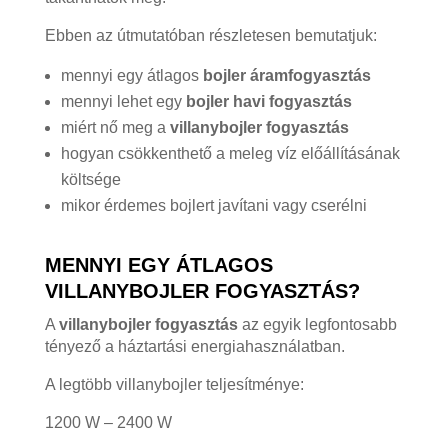
Ebben az útmutatóban részletesen bemutatjuk:
mennyi egy átlagos
bojler áramfogyasztás
mennyi lehet egy
bojler havi fogyasztás
miért nő meg a
villanybojler fogyasztás
hogyan csökkenthető a meleg víz előállításának
költsége
mikor érdemes bojlert javítani vagy cserélni
MENNYI EGY ÁTLAGOS
VILLANYBOJLER FOGYASZTÁS?
A
villanybojler fogyasztás
az egyik legfontosabb
tényező a háztartási energiahasználatban.
A legtöbb villanybojler teljesítménye:
1200 W – 2400 W