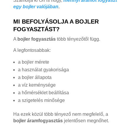
Számolja ki Őn is hogy,
mennyi áramot fogyaszt
egy bojler valójában
.
MI BEFOLYÁSOLJA A BOJLER
FOGYASZTÁST?
A
bojler fogyasztás
több tényezőtől függ.
A legfontosabbak:
a bojler mérete
a használat gyakorisága
a bojler állapota
a víz keménysége
a hőmérséklet beállítása
a szigetelés minősége
Ha ezek közül több tényező nem megfelelő, a
bojler áramfogyasztás
jelentősen megnőhet.