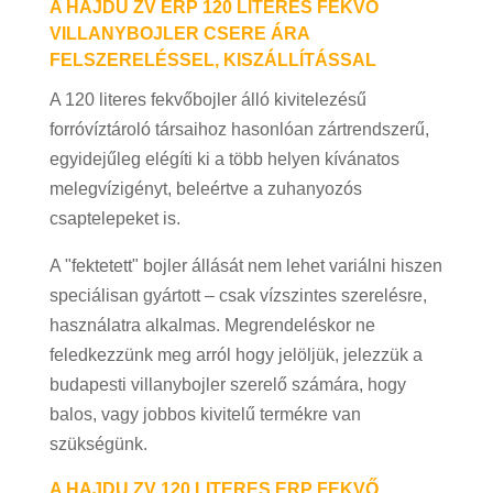
A HAJDU ZV ERP 120 LITERES FEKVŐ
VILLANYBOJLER CSERE ÁRA
FELSZERELÉSSEL, KISZÁLLÍTÁSSAL
A 120 literes fekvőbojler álló kivitelezésű
forróvíztároló társaihoz hasonlóan zártrendszerű,
egyidejűleg elégíti ki a több helyen kívánatos
melegvízigényt, beleértve a zuhanyozós
csaptelepeket is.
A "fektetett" bojler állását nem lehet variálni hiszen
speciálisan gyártott – csak vízszintes szerelésre,
használatra alkalmas. Megrendeléskor ne
feledkezzünk meg arról hogy jelöljük, jelezzük a
budapesti villanybojler szerelő számára, hogy
balos, vagy jobbos kivitelű termékre van
szükségünk.
A HAJDU ZV 120 LITERES ERP FEKVŐ