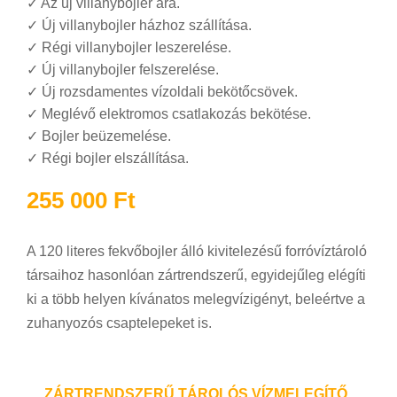
✓
Az új villanybojler ára.
✓
Új villanybojler házhoz szállítása.
✓
Régi villanybojler leszerelése.
✓
Új villanybojler felszerelése.
✓
Új rozsdamentes vízoldali bekötőcsövek.
✓
Meglévő elektromos csatlakozás bekötése.
✓
Bojler beüzemelése.
✓
Régi bojler elszállítása.
255 000
Ft
A 120 literes fekvőbojler álló kivitelezésű forróvíztároló
társaihoz hasonlóan zártrendszerű, egyidejűleg elégíti
ki a több helyen kívánatos melegvízigényt, beleértve a
zuhanyozós csaptelepeket is.
ZÁRTRENDSZERŰ TÁROLÓS VÍZMELEGÍTŐ