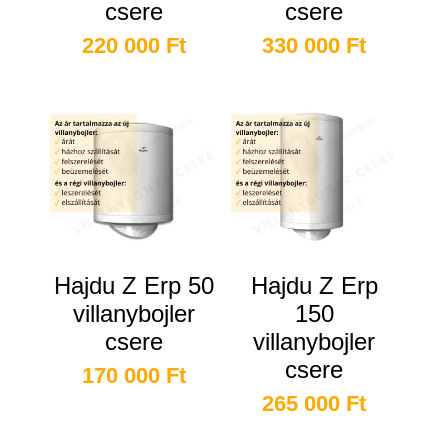
csere
csere
220 000
Ft
330 000
Ft
Hajdu Z Erp 50
Hajdu Z Erp
villanybojler
150
csere
villanybojler
csere
170 000
Ft
265 000
Ft