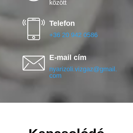
között
Telefon
+36 20 942 0586
E-mail cím
nyarizoli.vizgaz@gmail.
com