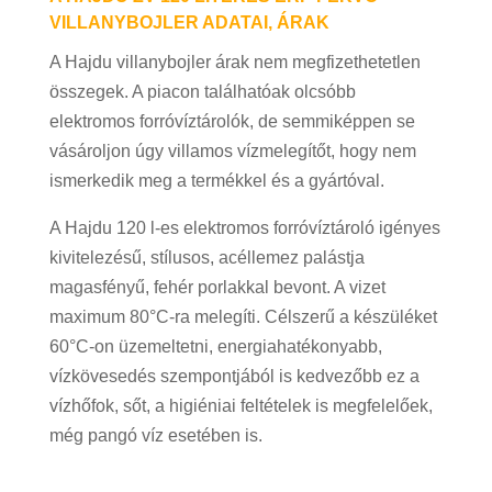
VILLANYBOJLER ADATAI, ÁRAK
A Hajdu villanybojler árak nem megfizethetetlen
összegek. A piacon találhatóak olcsóbb
elektromos forróvíztárolók, de semmiképpen se
vásároljon úgy villamos vízmelegítőt, hogy nem
ismerkedik meg a termékkel és a gyártóval.
A Hajdu 120 l-es elektromos forróvíztároló igényes
kivitelezésű, stílusos, acéllemez palástja
magasfényű, fehér porlakkal bevont. A vizet
maximum 80°C-ra melegíti. Célszerű a készüléket
60°C-on üzemeltetni, energiahatékonyabb,
vízkövesedés szempontjából is kedvezőbb ez a
vízhőfok, sőt, a higiéniai feltételek is megfelelőek,
még pangó víz esetében is.