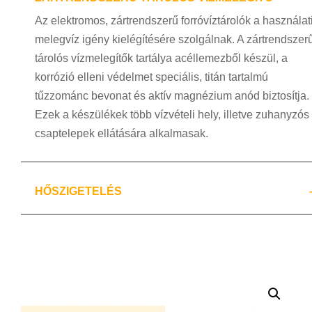
Az elektromos, zártrendszerű forróvíztárolók a használat
melegvíz igény kielégítésére szolgálnak. A zártrendszer
tárolós vízmelegítők tartálya acéllemezből készül, a
korrózió elleni védelmet speciális, titán tartalmú
tűzzománc bevonat és aktív magnézium anód biztosítja.
Ezek a készülékek több vízvételi hely, illetve zuhanyzós
csaptelepek ellátására alkalmasak.
HŐSZIGETELÉS