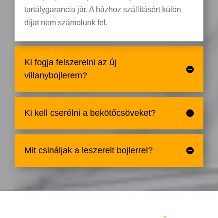
tartálygarancia jár. A házhoz szállításért külön
díjat nem számolunk fel.
Ki fogja felszerelni az új
villanybojlerem?
Ki kell cserélni a bekötőcsöveket?
Mit csináljak a leszerelt bojlerrel?