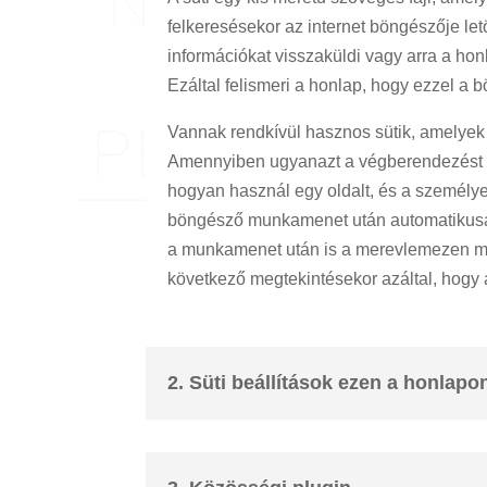
felkeresésekor az internet böngészője let
információkat visszaküldi vagy arra a honl
Ezáltal felismeri a honlap, hogy ezzel a 
Vannak rendkívül hasznos sütik, amelyek a
Amennyiben ugyanazt a végberendezést és 
hogyan használ egy oldalt, és a személyes 
böngésző munkamenet után automatikusan 
a munkamenet után is a merevlemezen mar
következő megtekintésekor azáltal, hogy a
2. Süti beállítások ezen a honlapo