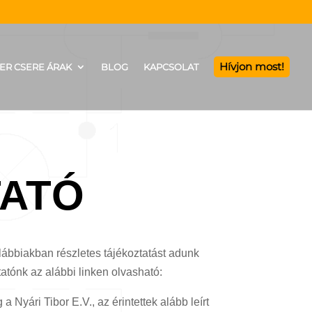
Hívjon most!
ER CSERE ÁRAK
BLOG
KAPCSOLAT
TATÓ
ábbiakban részletes tájékoztatást adunk
tónk az alábbi linken olvasható:
g a
Nyári Tibor E.V.
, az érintettek alább leírt