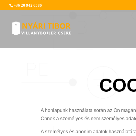
+36 20 942 0586
COO
A honlapunk használata során az Ön magáns
Önnek a személyes és nem személyes adatok 
A személyes és anonim adatok használatára 