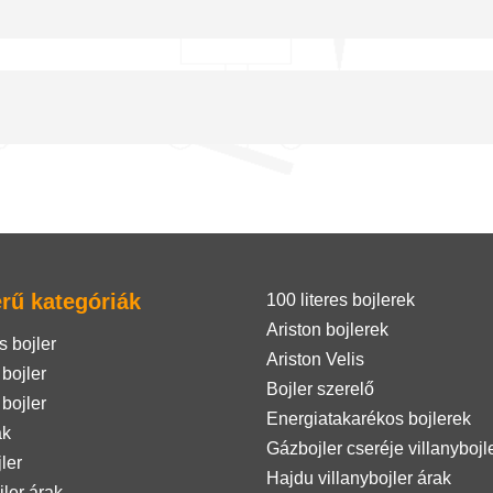
rű kategóriák
100 literes bojlerek
Ariston bojlerek
s bojler
Ariston Velis
 bojler
Bojler szerelő
 bojler
Energiatakarékos bojlerek
ak
Gázbojler cseréje villanybojl
ler
Hajdu villanybojler árak
jler árak