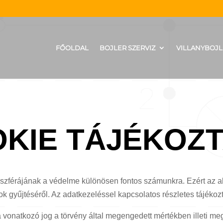
FŐOLDAL
BOJLER SZERVIZ
VILLANYBOJL
KIE TÁJÉKOZ
zférájának a védelme különösen fontos számunkra. Ezért az al
gyűjtéséről. Az adatkezeléssel kapcsolatos részletes tájékozta
vonatkozó jog a törvény által megengedett mértékben illeti me