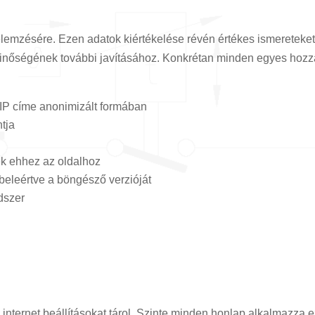
elemzésére. Ezen adatok kiértékelése révén értékes ismereteket 
minőségének további javításához. Konkrétan minden egyes hozz
IP címe anonimizált formában
ntja
ek ehhez az oldalhoz
 beleértve a böngésző verzióját
dszer
 internet beállításokat tárol. Szinte minden honlap alkalmazza e