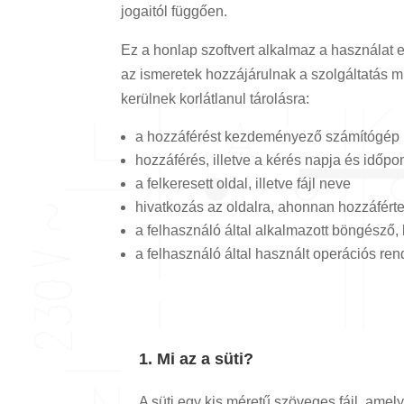
jogaitól függően.
Ez a honlap szoftvert alkalmaz a használat 
az ismeretek hozzájárulnak a szolgáltatás 
kerülnek korlátlanul tárolásra:
a hozzáférést kezdeményező számítógép 
hozzáférés, illetve a kérés napja és időpo
a felkeresett oldal, illetve fájl neve
hivatkozás az oldalra, ahonnan hozzáfért
a felhasználó által alkalmazott böngésző,
a felhasználó által használt operációs ren
1. Mi az a süti?
A süti egy kis méretű szöveges fájl, amely