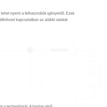
lehet nyerni a felhasználók igényeiről. Ezek
áféréssel kapcsolatban az alábbi adatok
zt a technológiát. A honlap első