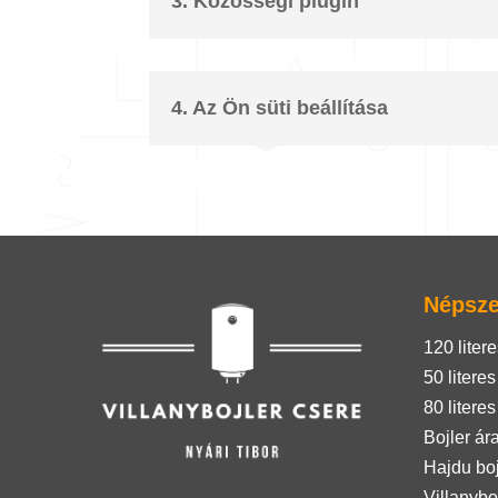
3. Közösségi plugin
4. Az Ön süti beállítása
Népsze
120 litere
50 literes
80 literes
Bojler ár
Hajdu boj
Villanybo