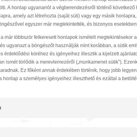
ölti. A honlap ugyanarról a végberendezésről történő következő h
apra, amely azt létrehozta (saját süti) vagy egy másik honlapra, 
böngészővel egyszer már megtekintették, és bizonyos esetekben vá
 már többször felkeresett honlapok ismételt megtekintésekor a f
ugyanazt a böngészőt használják mint korábban, a sütik emléke
érdeklődési köréhez és igényeihez illesztik a kijelzett ajánlato
ismét törlődik a merevlemezéről („munkamenet sütik”). Ezenkí
adnak. Ez főként annak érdekében történik, hogy jobb legyen 
 honlap a személyes igényeihez illeszthető és ezáltal a betöltés
n