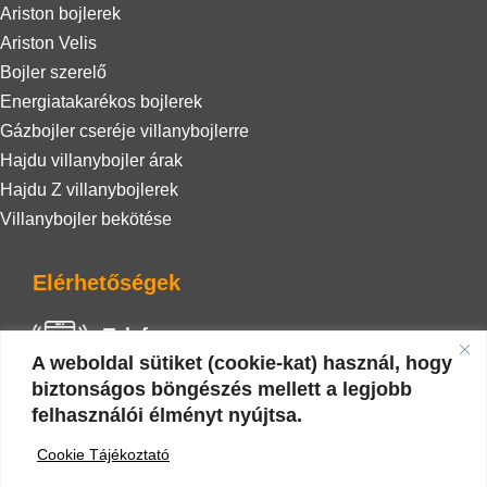
Ariston bojlerek
Ariston Velis
Bojler szerelő
Energiatakarékos bojlerek
Gázbojler cseréje villanybojlerre
Hajdu villanybojler árak
Hajdu Z villanybojlerek
Villanybojler bekötése
Elérhetőségek
Telefon
A weboldal sütiket (cookie-kat) használ, hogy
+36 20 942 0586
biztonságos böngészés mellett a legjobb
felhasználói élményt nyújtsa.
E-mail
Cookie Tájékoztató
nyarizoli.vizgaz@gmail.com