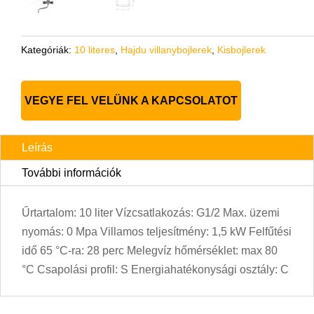
Kategóriák:
10 literes
,
Hajdu villanybojlerek
,
Kisbojlerek
VEGYE FEL VELÜNK A KAPCSOLATOT
Leírás
További információk
Űrtartalom: 10 liter Vízcsatlakozás: G1/2 Max. üzemi
nyomás: 0 Mpa Villamos teljesítmény: 1,5 kW Felfűtési
idő 65 °C-ra: 28 perc Melegvíz hőmérséklet: max 80
°C Csapolási profil: S Energiahatékonysági osztály: C