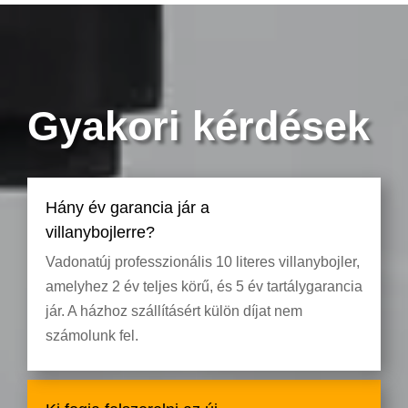
Gyakori kérdések
Hány év garancia jár a
villanybojlerre?
Vadonatúj professzionális 10 literes villanybojler,
amelyhez 2 év teljes körű, és 5 év tartálygarancia
jár. A házhoz szállításért külön díjat nem
számolunk fel.