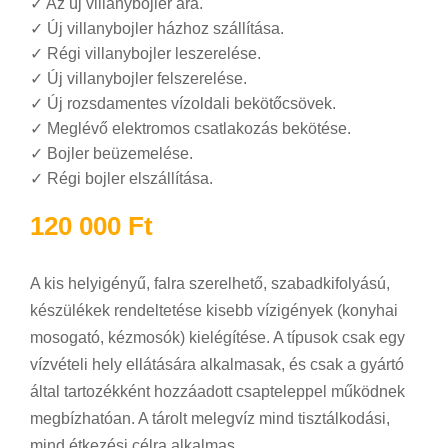
✓
Az új villanybojler ára.
✓
Új villanybojler házhoz szállítása.
✓
Régi villanybojler leszerelése.
✓
Új villanybojler felszerelése.
✓
Új rozsdamentes vízoldali bekötőcsövek.
✓
Meglévő elektromos csatlakozás bekötése.
✓
Bojler beüzemelése.
✓
Régi bojler elszállítása.
120 000
Ft
A kis helyigényű, falra szerelhető, szabadkifolyású,
készülékek rendeltetése kisebb vízigények (konyhai
mosogató, kézmosók) kielégítése. A típusok csak egy
vízvételi hely ellátására alkalmasak, és csak a gyártó
által tartozékként hozzáadott csapteleppel működnek
megbízhatóan. A tárolt melegvíz mind tisztálkodási,
mind étkezési célra alkalmas.