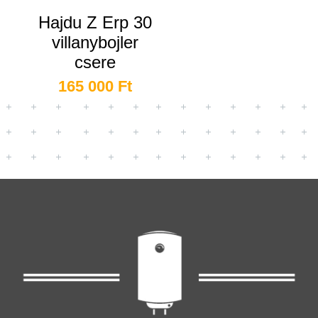
Hajdu Z Erp 30
villanybojler
csere
165 000
Ft