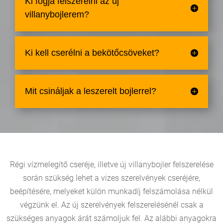
Ki fogja felszerelni az új
villanybojlerem?
Ki kell cserélni a bekötőcsöveket?
Mit csináljak a leszerelt bojlerrel?
Régi vízmelegítő cseréje, illetve új villanybojler felszerelése
során szükség lehet a vizes szerelvények cseréjére,
beépítésére, melyeket külön munkadíj felszámolása nélkül
végzünk el. Az új szerelvények felszerelésénél csak a
szükséges anyagok árát számoljuk fel. Az alábbi anyagokra