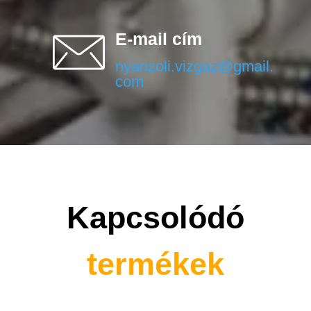
E-mail cím
nyarizoli.vizgaz@gmail.
com
Kapcsolódó
termékek