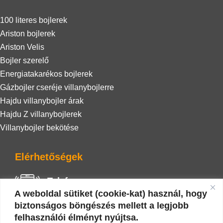
100 literes bojlerek
Ariston bojlerek
Ariston Velis
Bojler szerelő
Energiatakarékos bojlerek
Gázbojler cseréje villanybojlerre
Hajdu villanybojler árak
Hajdu Z villanybojlerek
Villanybojler bekötése
Elérhetőségek
Telefon
A weboldal sütiket (cookie-kat) használ, hogy
+36 20 942 0586
biztonságos böngészés mellett a legjobb
felhasználói élményt nyújtsa.
E-mail