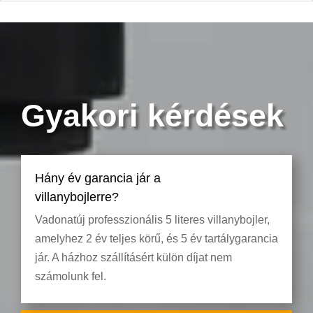
Gyakori kérdések
Hány év garancia jár a
villanybojlerre?
Vadonatúj professzionális 5 literes villanybojler,
amelyhez 2 év teljes körű, és 5 év tartálygarancia
jár. A házhoz szállításért külön díjat nem
számolunk fel.