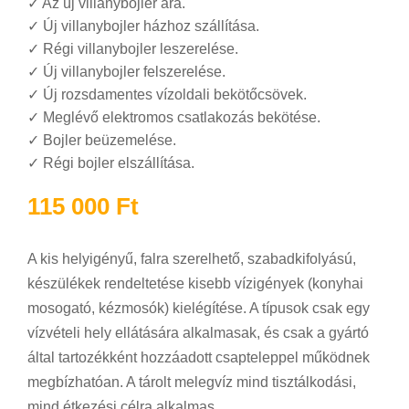
✓
Az új villanybojler ára.
✓
Új villanybojler házhoz szállítása.
✓
Régi villanybojler leszerelése.
✓
Új villanybojler felszerelése.
✓
Új rozsdamentes vízoldali bekötőcsövek.
✓
Meglévő elektromos csatlakozás bekötése.
✓
Bojler beüzemelése.
✓
Régi bojler elszállítása.
115 000
Ft
A kis helyigényű, falra szerelhető, szabadkifolyású,
készülékek rendeltetése kisebb vízigények (konyhai
mosogató, kézmosók) kielégítése. A típusok csak egy
vízvételi hely ellátására alkalmasak, és csak a gyártó
által tartozékként hozzáadott csapteleppel működnek
megbízhatóan. A tárolt melegvíz mind tisztálkodási,
mind étkezési célra alkalmas.