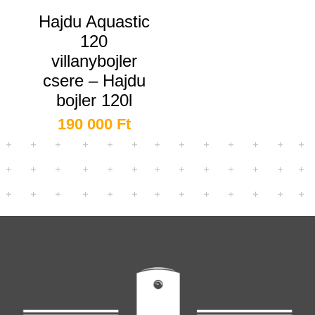
Hajdu Aquastic
120
villanybojler
csere – Hajdu
bojler 120l
190 000
Ft