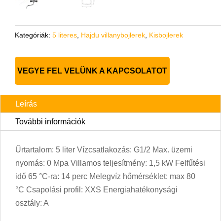
Kategóriák:
5 literes
,
Hajdu villanybojlerek
,
Kisbojlerek
VEGYE FEL VELÜNK A KAPCSOLATOT
Leírás
További információk
Űrtartalom: 5 liter Vízcsatlakozás: G1/2 Max. üzemi
nyomás: 0 Mpa Villamos teljesítmény: 1,5 kW Felfűtési
idő 65 °C-ra: 14 perc Melegvíz hőmérséklet: max 80
°C Csapolási profil: XXS Energiahatékonysági
osztály: A