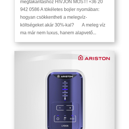
megtakarításhoz HÍVJON MOST! +36 20
942 0586 A tökéletes bojler nyomában:
hogyan csökkentheti a melegvíz-
költségeket akár 30%-kal? A meleg víz
ma már nem luxus, hanem alapvető...