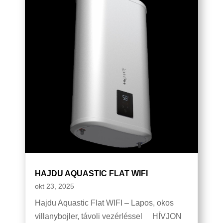
HAJDU AQUASTIC FLAT WIFI
okt 23, 2025
Hajdu Aquastic Flat WIFI – Lapos, okos
villanybojler, távoli vezérléssel HÍVJON