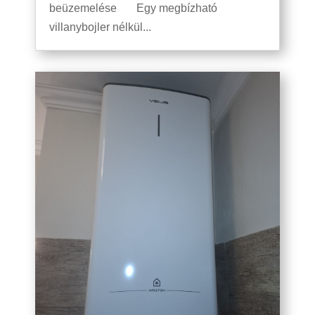
beüzemelése Egy megbízható
villanybojler nélkül...