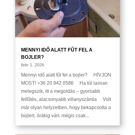
MENNYI IDŐ ALATT FŰT FEL A
BOJLER?
febr 1, 2026
Mennyi idő alatt fűt fel a bojler? HÍVJON
MOST! +36 20 942 0586 Ha túl lassan
melegszik, itt a megoldás – gyorsabb
felfűtés, alacsonyabb villanyszámla Volt
már olyan helyzetben, hogy bekapcsolta a
bojlert, órákig várt, mégis csak...