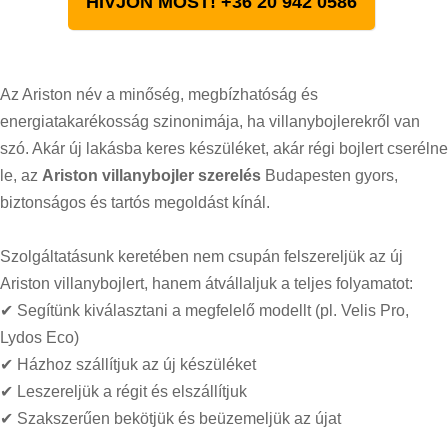
HÍVJON MOST! +36 20 942 0586
Az Ariston név a minőség, megbízhatóság és
energiatakarékosság szinonimája, ha villanybojlerekről van
szó. Akár új lakásba keres készüléket, akár régi bojlert cserélne
le, az
Ariston villanybojler szerelés
Budapesten gyors,
biztonságos és tartós megoldást kínál.
Szolgáltatásunk keretében nem csupán felszereljük az új
Ariston villanybojlert, hanem átvállaljuk a teljes folyamatot:
✔ Segítünk kiválasztani a megfelelő modellt (pl. Velis Pro,
Lydos Eco)
✔ Házhoz szállítjuk az új készüléket
✔ Leszereljük a régit és elszállítjuk
✔ Szakszerűen bekötjük és beüzemeljük az újat